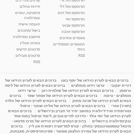
הורוסקופ מזל גדי
קורסים ומדריכים
הורוסקופ מזל דלי
תיירות וטיולים
הורוסקופ מזל דגים
מיסטיקה, טארוט
ונומרולוגיה
הורוסקופ יומי
העצמה אישית
הורוסקופ שבועי
בישול ומתכונים
הורוסקופ אהבה
מחשבון נומרולוגיה
מאמרים אחרונים
טארוט אונליין
המאמרים הפופולריים
ביותר
סרטונים חדשים
RSS
סרטונים מובילים
RSS
ברוכים הבאים לערוץ הוידאו של יוסף בוטו
ברוכים הבאים לערוץ הוידאו של
דורית יעקובי
ערוצי וידאו מומלצים
ברוכים הבאים לערוץ הוידאו של ליסה
גרוסמן
ברוכים הבאים לערוץ הוידאו של שולמית רונן
ערוצי וידאו
מומלצים - טיוטה
ברוכים הבאים לערוץ הוידאו של אסתר שפר
ברוכים
הבאים לערוץ הוידאו של פנינה מתוק
ברוכים הבאים לערוץ הוידאו של וולדה
(תאיר) עוזרי
ברוכים הבאים לערוץ הוידאו של אליהו שכטר - טיפולי
נטורופתיה ואירידיולוגיה במושב יתיר הר חברון ובירושלים
ברוכים הבאים
לערוץ הוידאו של יוסי גולד - הדרכה לחיים טובים, לימוד וטיפול במוח אחד
ובקינסיולוגיה בירושלים
ברוכים הבאים לערוץ הוידאו של מרכז מדטאו -
מיכאל קונסטנטינובסקי בחולון - קורס למדיטציה רפואית און ליין
ברוכים
הבאים לערוץ הוידאו של עמירה הולצמן שמוטר - פסיכותרפיסטית, מאבחנת,