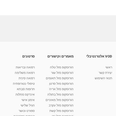
VOD אלטרנטיבלי
מאמרים וקישורים
סרטונים
ראשי
הורוסקופ מזל טלה
רפואה ובריאות
יצירת קשר
הורוסקופ מזל שור
רפואה משלימה
תנאי השימוש
הורוסקופ מזל תאומים
רפואה סינית
הורוסקופ מזל סרטן
טיפולי נטורופתיה
הורוסקופ מזל אריה
תרופות סבתא
הורוסקופ מזל בתולה
אינדקס מחלות
הורוסקופ מזל מאזניים
אימון אישי
הורוסקופ מזל עקרב
הגיל שלישי
הורוסקופ מזל קשת
ספורט וכושר