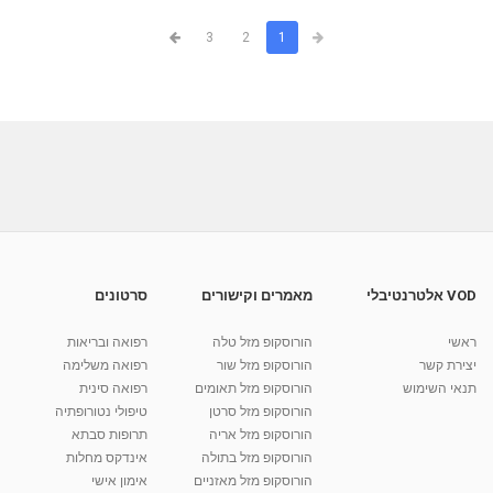
3
2
1
VOD אלטרנטיבלי
מאמרים וקישורים
סרטונים
ראשי
הורוסקופ מזל טלה
רפואה ובריאות
יצירת קשר
הורוסקופ מזל שור
רפואה משלימה
תנאי השימוש
הורוסקופ מזל תאומים
רפואה סינית
הורוסקופ מזל סרטן
טיפולי נטורופתיה
הורוסקופ מזל אריה
תרופות סבתא
הורוסקופ מזל בתולה
אינדקס מחלות
הורוסקופ מזל מאזניים
אימון אישי