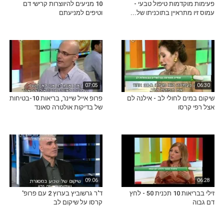
פעימות מוקדמות טיפול טבעי -
10 מניעים להיווצרות קרישי דם
עמוס זיו מתראיין בתוכניתו של...
וטיפים למניעתם
07:05
06:30
שיקום במים לחולי לב - אילנה לם
פרופ אייל שיינר, בריאות 10-בטיחות
אצל רפי קרסו
של בדיקות אולטרה סאונד
09:06
06:28
זילי בבריאות 10 תכנית 50 - לחץ
ד'ר גרשוביץ בערוץ 2 עם פרופ'
דם גבוה
קרסו על שיקום לב