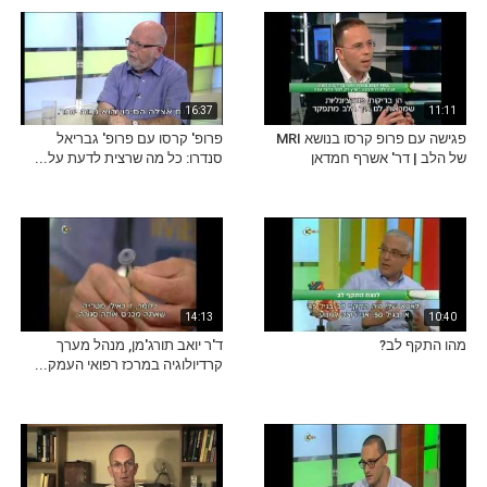
16:37
11:11
פגישה עם פרופ קרסו בנושא MRI
פרופ' קרסו עם פרופ' גבריאל
של הלב | דר' אשרף חמדאן
סנדרו: כל מה שרצית לדעת על...
14:13
10:40
מהו התקף לב?
ד'ר יואב תורג'מן, מנהל מערך
קרדיולוגיה במרכז רפואי העמק...