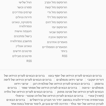
הורוסקופ מזל עקרב
הגיל שלישי
הורוסקופ מזל קשת
ספורט וכושר
הורוסקופ מזל גדי
קורסים ומדריכים
הורוסקופ מזל דלי
תיירות וטיולים
הורוסקופ מזל דגים
מיסטיקה, טארוט
ונומרולוגיה
הורוסקופ יומי
העצמה אישית
הורוסקופ שבועי
בישול ומתכונים
הורוסקופ אהבה
מחשבון נומרולוגיה
מאמרים אחרונים
טארוט אונליין
המאמרים הפופולריים
ביותר
סרטונים חדשים
RSS
סרטונים מובילים
RSS
ברוכים הבאים לערוץ הוידאו של יוסף בוטו
ברוכים הבאים לערוץ הוידאו של
דורית יעקובי
ערוצי וידאו מומלצים
ברוכים הבאים לערוץ הוידאו של ליסה
גרוסמן
ברוכים הבאים לערוץ הוידאו של שולמית רונן
ערוצי וידאו
מומלצים - טיוטה
ברוכים הבאים לערוץ הוידאו של אסתר שפר
ברוכים
הבאים לערוץ הוידאו של פנינה מתוק
ברוכים הבאים לערוץ הוידאו של וולדה
(תאיר) עוזרי
ברוכים הבאים לערוץ הוידאו של אליהו שכטר - טיפולי
נטורופתיה ואירידיולוגיה במושב יתיר הר חברון ובירושלים
ברוכים הבאים
לערוץ הוידאו של יוסי גולד - הדרכה לחיים טובים, לימוד וטיפול במוח אחד