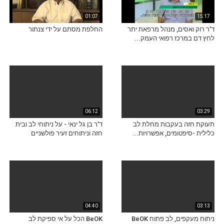
01:07
15:17
ד'ר רוק ואסים, מנהל מרפאת יתר
החלפת מסתם על ידי צנתור
לחץ דם במרכז רפואי העמק...
06:12
03:29
תעוקת חזה בעקבות מחלת לב
ד'ר בן גל ינאי - על ניתוחי לב ובית
כלילית -סיפטומים, אפשרויות...
חזה וניתוחים זעיר פולשניים
04:40
03:13
ניתוח מעקפים, לב פתוח BeOK
BeOK הכל על אי ספיקת לב