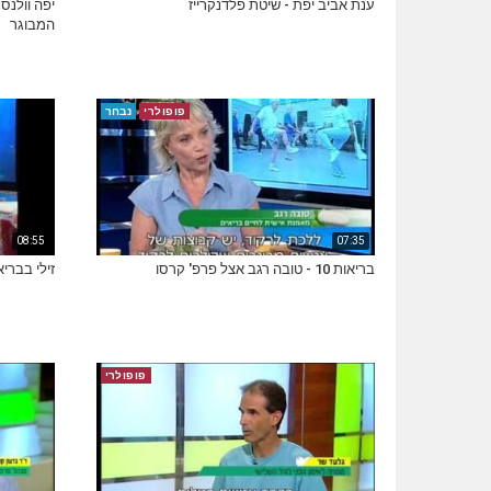
ענת אביב יפת - שיטת פלדנקרייז
יפה וולנס
המבוגר
פופולרי
נבחר
08:55
07:35
בריאות 10 - טובה רגב אצל פרפ' קרסו
זילי בבריאות 10 תכנית 15 -
פופולרי