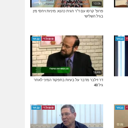
10:06
פרופ' קרסו עם ד'ר חגית כהנא: מיניות ויחסי מין
בגיל השלישי
י
נבחר
פופולרי
נבחר
16:46
דר זילבר מדבר על בעיות בתפקוד המיני לאחר
גיל 40
י
נבחר
פופולרי
נבחר