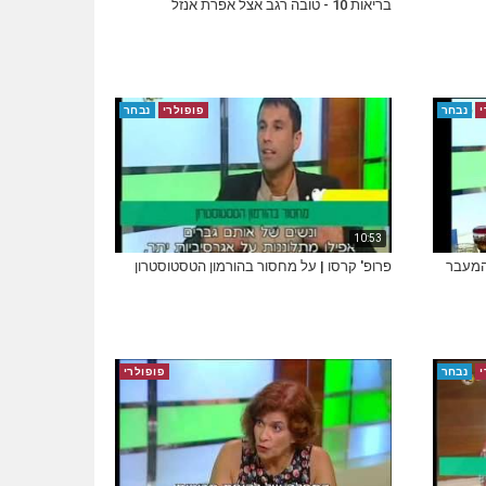
בריאות 10 - טובה רגב אצל אפרת אנזל
י
נבחר
פופולרי
נבחר
10:53
 המעבר
פרופ' קרסו | על מחסור בהורמון הטסטוסטרון
י
נבחר
פופולרי