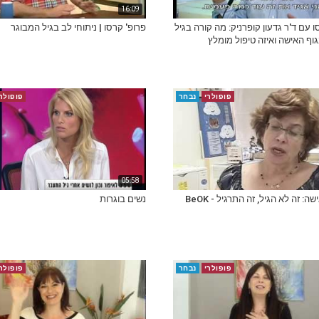
16:09
ו עם ד'ר גדעון קופרניק: מה קורה בגיל
פרופ' קרסו | ניתוחי לב בגיל המבוגר
ף האישה ואיזה טיפול מומלץ
פופולרי
נבחר
פופולר
05:58
ה: זה לא הגיל, זה התרגיל - BeOK
נשים בוגרות
פופולרי
נבחר
פופולר