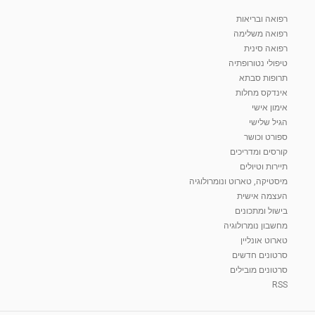
רפואה ובריאות
רפואה משלימה
רפואה סינית
טיפולי נטורופתיה
תרופות סבתא
אינדקס מחלות
אימון אישי
הגיל שלישי
ספורט וכושר
קורסים ומדריכים
תיירות וטיולים
מיסטיקה, טארוט ונומרולוגיה
העצמה אישית
בישול ומתכונים
מחשבון נומרולוגיה
טארוט אונליין
סרטונים חדשים
סרטונים מובילים
RSS