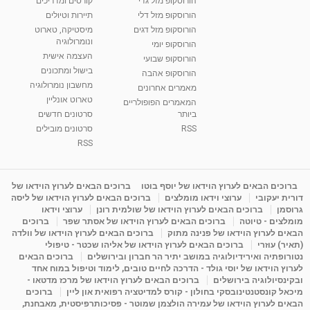
הורוסקופ מזל גדי
קורסים ומדריכים
הורוסקופ מזל דלי
תיירות וטיולים
הורוסקופ מזל דגים
מיסטיקה, טארוט
ונומרולוגיה
הורוסקופ יומי
העצמה אישית
הורוסקופ שבועי
בישול ומתכונים
הורוסקופ אהבה
מחשבון נומרולוגיה
מאמרים אחרונים
טארוט אונליין
המאמרים הפופולריים
ביותר
סרטונים חדשים
RSS
סרטונים מובילים
RSS
ברוכים הבאים לערוץ הוידאו של יוסף בוטו
ברוכים הבאים לערוץ הוידאו של
דורית יעקובי
ערוצי וידאו מומלצים
ברוכים הבאים לערוץ הוידאו של ליסה
גרוסמן
ברוכים הבאים לערוץ הוידאו של שולמית רונן
ערוצי וידאו
מומלצים - טיוטה
ברוכים הבאים לערוץ הוידאו של אסתר שפר
ברוכים
הבאים לערוץ הוידאו של פנינה מתוק
ברוכים הבאים לערוץ הוידאו של וולדה
(תאיר) עוזרי
ברוכים הבאים לערוץ הוידאו של אליהו שכטר - טיפולי
נטורופתיה ואירידיולוגיה במושב יתיר הר חברון ובירושלים
ברוכים הבאים
לערוץ הוידאו של יוסי גולד - הדרכה לחיים טובים, לימוד וטיפול במוח אחד
ובקינסיולוגיה בירושלים
ברוכים הבאים לערוץ הוידאו של מרכז מדטאו -
מיכאל קונסטנטינובסקי בחולון - קורס למדיטציה רפואית און ליין
ברוכים
הבאים לערוץ הוידאו של עמירה הולצמן שמוטר - פסיכותרפיסטית, מאבחנת,