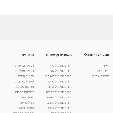
VOD אלטרנטיבלי
מאמרים וקישורים
סרטונים
ראשי
הורוסקופ מזל טלה
רפואה ובריאות
יצירת קשר
הורוסקופ מזל שור
רפואה משלימה
תנאי השימוש
הורוסקופ מזל תאומים
רפואה סינית
הורוסקופ מזל סרטן
טיפולי נטורופתיה
הורוסקופ מזל אריה
תרופות סבתא
הורוסקופ מזל בתולה
אינדקס מחלות
הורוסקופ מזל מאזניים
אימון אישי
הורוסקופ מזל עקרב
הגיל שלישי
הורוסקופ מזל קשת
ספורט וכושר