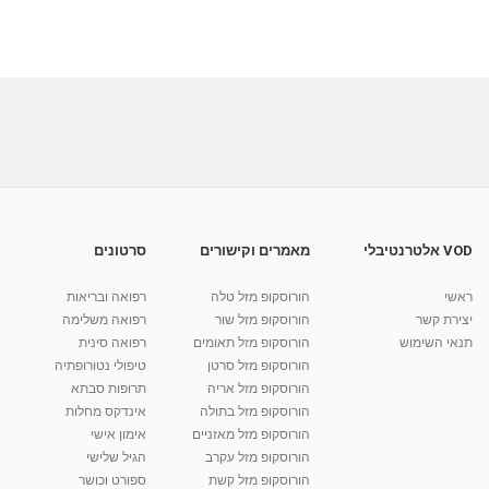
VOD אלטרנטיבלי
מאמרים וקישורים
סרטונים
ראשי
הורוסקופ מזל טלה
רפואה ובריאות
יצירת קשר
הורוסקופ מזל שור
רפואה משלימה
תנאי השימוש
הורוסקופ מזל תאומים
רפואה סינית
הורוסקופ מזל סרטן
טיפולי נטורופתיה
הורוסקופ מזל אריה
תרופות סבתא
הורוסקופ מזל בתולה
אינדקס מחלות
הורוסקופ מזל מאזניים
אימון אישי
הורוסקופ מזל עקרב
הגיל שלישי
הורוסקופ מזל קשת
ספורט וכושר