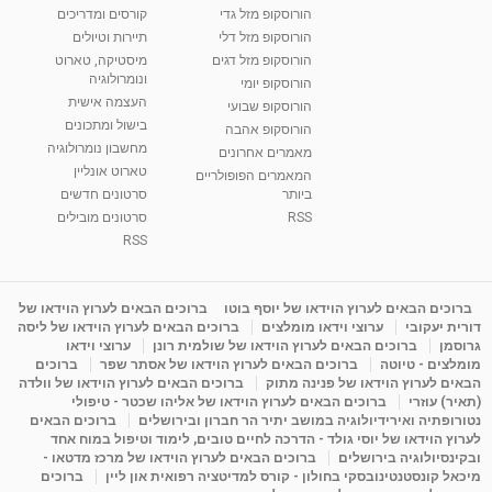
הורוסקופ מזל גדי
קורסים ומדריכים
הורוסקופ מזל דלי
תיירות וטיולים
הורוסקופ מזל דגים
מיסטיקה, טארוט
ונומרולוגיה
הורוסקופ יומי
העצמה אישית
הורוסקופ שבועי
בישול ומתכונים
הורוסקופ אהבה
מחשבון נומרולוגיה
מאמרים אחרונים
טארוט אונליין
המאמרים הפופולריים
ביותר
סרטונים חדשים
RSS
סרטונים מובילים
RSS
ברוכים הבאים לערוץ הוידאו של יוסף בוטו
ברוכים הבאים לערוץ הוידאו של
דורית יעקובי
ערוצי וידאו מומלצים
ברוכים הבאים לערוץ הוידאו של ליסה
גרוסמן
ברוכים הבאים לערוץ הוידאו של שולמית רונן
ערוצי וידאו
מומלצים - טיוטה
ברוכים הבאים לערוץ הוידאו של אסתר שפר
ברוכים
הבאים לערוץ הוידאו של פנינה מתוק
ברוכים הבאים לערוץ הוידאו של וולדה
(תאיר) עוזרי
ברוכים הבאים לערוץ הוידאו של אליהו שכטר - טיפולי
נטורופתיה ואירידיולוגיה במושב יתיר הר חברון ובירושלים
ברוכים הבאים
לערוץ הוידאו של יוסי גולד - הדרכה לחיים טובים, לימוד וטיפול במוח אחד
ובקינסיולוגיה בירושלים
ברוכים הבאים לערוץ הוידאו של מרכז מדטאו -
מיכאל קונסטנטינובסקי בחולון - קורס למדיטציה רפואית און ליין
ברוכים