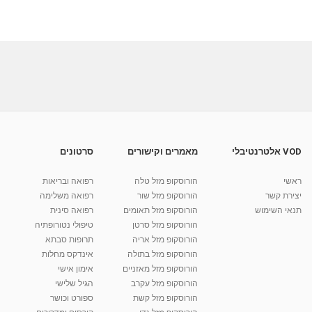
VOD אלטרנטיבלי
מאמרים וקישורים
סרטונים
ראשי
הורוסקופ מזל טלה
רפואה ובריאות
יצירת קשר
הורוסקופ מזל שור
רפואה משלימה
תנאי השימוש
הורוסקופ מזל תאומים
רפואה סינית
הורוסקופ מזל סרטן
טיפולי נטורופתיה
הורוסקופ מזל אריה
תרופות סבתא
הורוסקופ מזל בתולה
אינדקס מחלות
הורוסקופ מזל מאזניים
אימון אישי
הורוסקופ מזל עקרב
הגיל שלישי
הורוסקופ מזל קשת
ספורט וכושר