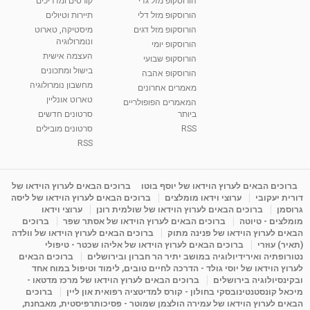
הורוסקופ מזל גדי
קורסים ומדריכים
הורוסקופ מזל דלי
תיירות וטיולים
הורוסקופ מזל דגים
מיסטיקה, טארוט
ונומרולוגיה
הורוסקופ יומי
העצמה אישית
הורוסקופ שבועי
בישול ומתכונים
הורוסקופ אהבה
מחשבון נומרולוגיה
מאמרים אחרונים
טארוט אונליין
המאמרים הפופולריים
ביותר
סרטונים חדשים
RSS
סרטונים מובילים
RSS
ברוכים הבאים לערוץ הוידאו של יוסף בוטו
ברוכים הבאים לערוץ הוידאו של
דורית יעקובי
ערוצי וידאו מומלצים
ברוכים הבאים לערוץ הוידאו של ליסה
גרוסמן
ברוכים הבאים לערוץ הוידאו של שולמית רונן
ערוצי וידאו
מומלצים - טיוטה
ברוכים הבאים לערוץ הוידאו של אסתר שפר
ברוכים
הבאים לערוץ הוידאו של פנינה מתוק
ברוכים הבאים לערוץ הוידאו של וולדה
(תאיר) עוזרי
ברוכים הבאים לערוץ הוידאו של אליהו שכטר - טיפולי
נטורופתיה ואירידיולוגיה במושב יתיר הר חברון ובירושלים
ברוכים הבאים
לערוץ הוידאו של יוסי גולד - הדרכה לחיים טובים, לימוד וטיפול במוח אחד
ובקינסיולוגיה בירושלים
ברוכים הבאים לערוץ הוידאו של מרכז מדטאו -
מיכאל קונסטנטינובסקי בחולון - קורס למדיטציה רפואית און ליין
ברוכים
הבאים לערוץ הוידאו של עמירה הולצמן שמוטר - פסיכותרפיסטית, מאבחנת,