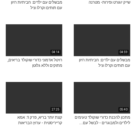
שייק יוגורט ופירות- מטרנה
מבשלים עם ילדים: חביתיות רויון
עם תותים וקרלו וניל
04:14
04:59
מבשלים עם ילדים: חביתיות רויון
רויטל אדמוני כדורי שוקולד בריאים,
עם תותים וקרלו וניל
מתוקים וללא גלוטן
27:25
05:40
מתכון להכנת כדורי שוקולד טעימים
קצת יותר בריא, פרק 1: אמא
לילדים ולמבוגרים - לבשל עם...
קרייריסטית - ערוץ הבריאות