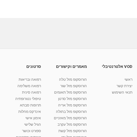
VOD אלטרנטיבלי
מאמרים וקישורים
סרטונים
ראשי
הורוסקופ מזל טלה
רפואה ובריאות
יצירת קשר
הורוסקופ מזל שור
רפואה משלימה
תנאי השימוש
הורוסקופ מזל תאומים
רפואה סינית
הורוסקופ מזל סרטן
טיפולי נטורופתיה
הורוסקופ מזל אריה
תרופות סבתא
הורוסקופ מזל בתולה
אינדקס מחלות
הורוסקופ מזל מאזניים
אימון אישי
הורוסקופ מזל עקרב
הגיל שלישי
הורוסקופ מזל קשת
ספורט וכושר