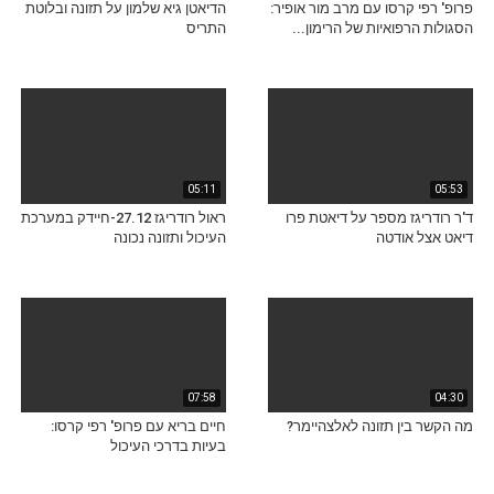
פרופ' רפי קרסו עם מרב מור אופיר:
הדיאטן גיא שלמון על תזונה ובלוטת
הסגולות הרפואיות של הרימון...
התריס
05:11
05:53
ד'ר רודריגז מספר על דיאטת פרו
ראול רודריגז 27.12-חיידק במערכת
דיאט אצל אודטה
העיכול ותזונה נכונה
07:58
04:30
מה הקשר בין תזונה לאלצהיימר?
חיים בריא עם פרופ' רפי קרסו:
בעיות בדרכי העיכול