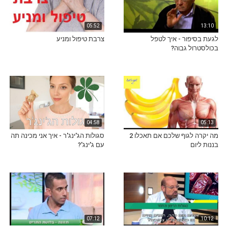
05:52
13:10
לגעת בסיפור - איך לטפל
צרבת טיפול ומניע
בכולסטרול גבוה?
04:58
05:13
מה יקרה לגוף שלכם אם תאכלו 2
סגולות הג'ינג'ר - איך אני מכינה תה
בננות ליום
עם ג'ינג'?
07:12
10:12