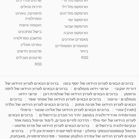
הורוסקופ מזל גדי
קורסים ומדריכים
הורוסקופ מזל דלי
תיירות וטיולים
הורוסקופ מזל דגים
מיסטיקה, טארוט
ונומרולוגיה
הורוסקופ יומי
העצמה אישית
הורוסקופ שבועי
בישול ומתכונים
הורוסקופ אהבה
מחשבון נומרולוגיה
מאמרים אחרונים
טארוט אונליין
המאמרים הפופולריים
ביותר
סרטונים חדשים
RSS
סרטונים מובילים
RSS
ברוכים הבאים לערוץ הוידאו של יוסף בוטו
ברוכים הבאים לערוץ הוידאו של
דורית יעקובי
ערוצי וידאו מומלצים
ברוכים הבאים לערוץ הוידאו של ליסה
גרוסמן
ברוכים הבאים לערוץ הוידאו של שולמית רונן
ערוצי וידאו
מומלצים - טיוטה
ברוכים הבאים לערוץ הוידאו של אסתר שפר
ברוכים
הבאים לערוץ הוידאו של פנינה מתוק
ברוכים הבאים לערוץ הוידאו של וולדה
(תאיר) עוזרי
ברוכים הבאים לערוץ הוידאו של אליהו שכטר - טיפולי
נטורופתיה ואירידיולוגיה במושב יתיר הר חברון ובירושלים
ברוכים הבאים
לערוץ הוידאו של יוסי גולד - הדרכה לחיים טובים, לימוד וטיפול במוח אחד
ובקינסיולוגיה בירושלים
ברוכים הבאים לערוץ הוידאו של מרכז מדטאו -
מיכאל קונסטנטינובסקי בחולון - קורס למדיטציה רפואית און ליין
ברוכים
הבאים לערוץ הוידאו של עמירה הולצמן שמוטר - פסיכותרפיסטית, מאבחנת,