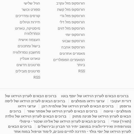
הורוסקופ מזל עקרב
הגיל שלישי
הורוסקופ מזל קשת
ספורט וכושר
הורוסקופ מזל גדי
קורסים ומדריכים
הורוסקופ מזל דלי
תיירות וטיולים
הורוסקופ מזל דגים
מיסטיקה, טארוט
ונומרולוגיה
הורוסקופ יומי
העצמה אישית
הורוסקופ שבועי
בישול ומתכונים
הורוסקופ אהבה
מחשבון נומרולוגיה
מאמרים אחרונים
טארוט אונליין
המאמרים הפופולריים
ביותר
סרטונים חדשים
RSS
סרטונים מובילים
RSS
ברוכים הבאים לערוץ הוידאו של יוסף בוטו
ברוכים הבאים לערוץ הוידאו של
דורית יעקובי
ערוצי וידאו מומלצים
ברוכים הבאים לערוץ הוידאו של ליסה
גרוסמן
ברוכים הבאים לערוץ הוידאו של שולמית רונן
ערוצי וידאו
מומלצים - טיוטה
ברוכים הבאים לערוץ הוידאו של אסתר שפר
ברוכים
הבאים לערוץ הוידאו של פנינה מתוק
ברוכים הבאים לערוץ הוידאו של וולדה
(תאיר) עוזרי
ברוכים הבאים לערוץ הוידאו של אליהו שכטר - טיפולי
נטורופתיה ואירידיולוגיה במושב יתיר הר חברון ובירושלים
ברוכים הבאים
לערוץ הוידאו של יוסי גולד - הדרכה לחיים טובים, לימוד וטיפול במוח אחד