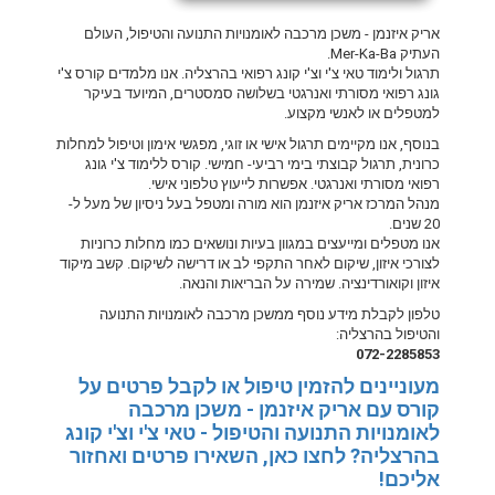
אריק איזנמן - משכן מרכבה לאומנויות התנועה והטיפול, העולם
העתיק Mer-Ka-Ba.
תרגול ולימוד טאי צ'י וצ'י קונג רפואי בהרצליה. אנו מלמדים קורס צ'י
גונג רפואי מסורתי ואנרגטי בשלושה סמסטרים, המיועד בעיקר
למטפלים או לאנשי מקצוע.
בנוסף, אנו מקיימים תרגול אישי או זוגי, מפגשי אימון וטיפול למחלות
כרונית, תרגול קבוצתי בימי רביעי- חמישי. קורס ללימוד צ'י גונג
רפואי מסורתי ואנרגטי. אפשרות לייעוץ טלפוני אישי.
מנהל המרכז אריק איזנמן הוא מורה ומטפל בעל ניסיון של מעל ל-
20 שנים.
אנו מטפלים ומייעצים במגוון בעיות ונושאים כמו מחלות כרוניות
לצורכי איזון, שיקום לאחר התקפי לב או דרישה לשיקום. קשב מיקוד
איזון וקואורדינציה. שמירה על הבריאות והנאה.
טלפון לקבלת מידע נוסף ממשכן מרכבה לאומנויות התנועה
והטיפול בהרצליה:
072-2285853
מעוניינים להזמין טיפול או לקבל פרטים על
קורס עם אריק איזנמן - משכן מרכבה
לאומנויות התנועה והטיפול - טאי צ'י וצ'י קונג
בהרצליה? לחצו כאן, השאירו פרטים ואחזור
אליכם!