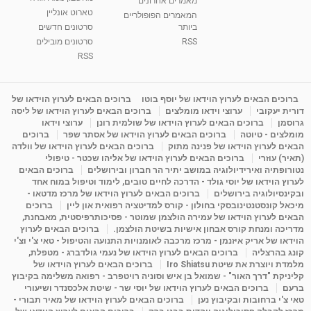
מאמרים אחרונים
טארוט אונליין
המאמרים הפופולריים
ביותר
סרטונים חדשים
RSS
סרטונים מובילים
RSS
ברוכים הבאים לערוץ הוידאו של יוסף בוטו
ברוכים הבאים לערוץ הוידאו של
דורית יעקובי
ערוצי וידאו מומלצים
ברוכים הבאים לערוץ הוידאו של ליסה
גרוסמן
ברוכים הבאים לערוץ הוידאו של שולמית רונן
ערוצי וידאו
מומלצים - טיוטה
ברוכים הבאים לערוץ הוידאו של אסתר שפר
ברוכים
הבאים לערוץ הוידאו של פנינה מתוק
ברוכים הבאים לערוץ הוידאו של וולדה
(תאיר) עוזרי
ברוכים הבאים לערוץ הוידאו של אליהו שכטר - טיפולי
נטורופתיה ואירידיולוגיה במושב יתיר הר חברון ובירושלים
ברוכים הבאים
לערוץ הוידאו של יוסי גולד - הדרכה לחיים טובים, לימוד וטיפול במוח אחד
ובקינסיולוגיה בירושלים
ברוכים הבאים לערוץ הוידאו של מרכז מדטאו -
מיכאל קונסטנטינובסקי בחולון - קורס למדיטציה רפואית און ליין
ברוכים
הבאים לערוץ הוידאו של עמירה הולצמן שמוטר - פסיכותרפיסטית, מאבחנת,
מדריכה ומנחת קורס אבחון אישיות בשיטת הולצמן.
ברוכים הבאים לערוץ
הוידאו של אריק איזנמן - מרכז מרכבה לאומנויות התנועה והטיפול - טאי צ'י וצ'י
קונג בהרצליה
ברוכים הבאים לערוץ הוידאו של נעמי גולדברג - מטפלת,
מלמדת ויוצרת את שיטת Iro Shiatsu
ברוכים הבאים לערוץ הוידאו של
קליניקת "דרך האור" - שמואל בן איש וסוניה רויטפרב - רפואה משלימה בקיבוץ
ברעם
ברוכים הבאים לערוץ הוידאו של יוסי שר - שיטת אלכסנדר ושיעורי
טאי צ'י ברחובות ובקיבוץ נען
ברוכים הבאים לערוץ הוידאו של מאיר תבורי -