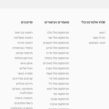
VOD אלטרנטיבלי
מאמרים וקישורים
סרטונים
ראשי
הורוסקופ מזל טלה
רפואה ובריאות
יצירת קשר
הורוסקופ מזל שור
רפואה משלימה
תנאי השימוש
הורוסקופ מזל תאומים
רפואה סינית
הורוסקופ מזל סרטן
טיפולי נטורופתיה
הורוסקופ מזל אריה
תרופות סבתא
הורוסקופ מזל בתולה
אינדקס מחלות
הורוסקופ מזל מאזניים
אימון אישי
הורוסקופ מזל עקרב
הגיל שלישי
הורוסקופ מזל קשת
ספורט וכושר
הורוסקופ מזל גדי
קורסים ומדריכים
הורוסקופ מזל דלי
תיירות וטיולים
הורוסקופ מזל דגים
מיסטיקה, טארוט
ונומרולוגיה
הורוסקופ יומי
העצמה אישית
הורוסקופ שבועי
בישול ומתכונים
הורוסקופ אהבה
מחשבון נומרולוגיה