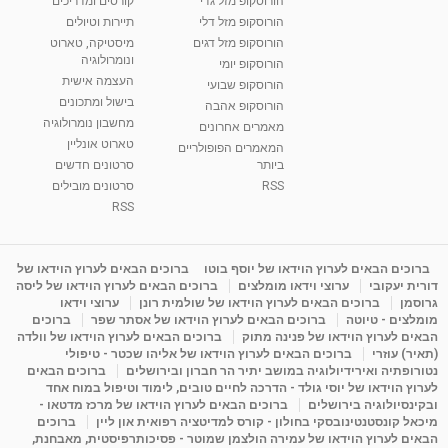
הורוסקופ מזל גדי
קורסים ומדריכים
הורוסקופ מזל דלי
תיירות וטיולים
הורוסקופ מזל דגים
מיסטיקה, טארוט
ונומרולוגיה
הורוסקופ יומי
העצמה אישית
הורוסקופ שבועי
בישול ומתכונים
הורוסקופ אהבה
מחשבון נומרולוגיה
מאמרים אחרונים
טארוט אונליין
המאמרים הפופולריים
ביותר
סרטונים חדשים
RSS
סרטונים מובילים
RSS
ברוכים הבאים לערוץ הוידאו של יוסף בוטו
ברוכים הבאים לערוץ הוידאו של
דורית יעקובי
ערוצי וידאו מומלצים
ברוכים הבאים לערוץ הוידאו של ליסה
גרוסמן
ברוכים הבאים לערוץ הוידאו של שולמית רונן
ערוצי וידאו
מומלצים - טיוטה
ברוכים הבאים לערוץ הוידאו של אסתר שפר
ברוכים
הבאים לערוץ הוידאו של פנינה מתוק
ברוכים הבאים לערוץ הוידאו של וולדה
(תאיר) עוזרי
ברוכים הבאים לערוץ הוידאו של אליהו שכטר - טיפולי
נטורופתיה ואירידיולוגיה במושב יתיר הר חברון ובירושלים
ברוכים הבאים
לערוץ הוידאו של יוסי גולד - הדרכה לחיים טובים, לימוד וטיפול במוח אחד
ובקינסיולוגיה בירושלים
ברוכים הבאים לערוץ הוידאו של מרכז מדטאו -
מיכאל קונסטנטינובסקי בחולון - קורס למדיטציה רפואית און ליין
ברוכים
הבאים לערוץ הוידאו של עמירה הולצמן שמוטר - פסיכותרפיסטית, מאבחנת,