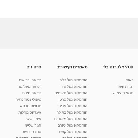
VOD אלטרנטיבלי
מאמרים וקישורים
סרטונים
ראשי
הורוסקופ מזל טלה
רפואה ובריאות
יצירת קשר
הורוסקופ מזל שור
רפואה משלימה
תנאי השימוש
הורוסקופ מזל תאומים
רפואה סינית
הורוסקופ מזל סרטן
טיפולי נטורופתיה
הורוסקופ מזל אריה
תרופות סבתא
הורוסקופ מזל בתולה
אינדקס מחלות
הורוסקופ מזל מאזניים
אימון אישי
הורוסקופ מזל עקרב
הגיל שלישי
הורוסקופ מזל קשת
ספורט וכושר