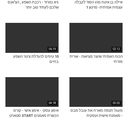
איילה בן איטח מהו הסוד לקבלה
גיא נמרוד - רכבת השפע , הצ'אנס
עצמית אמיתית- סרטון 1
שלכם לעתיד טוב יותר
06:19
02:12
הכוח האמיתי שיוצר מציאות - אורית
10 טיפים להגדלת צינור השפע
מזרחי
בחיים
04:18
05:02
מעגל תנופה מארח את ענבל מבס
אימון עסקי - אימון אישי - קורס
- מאמנת אישית ועסקית
הכשרת מאמנים START סטארט