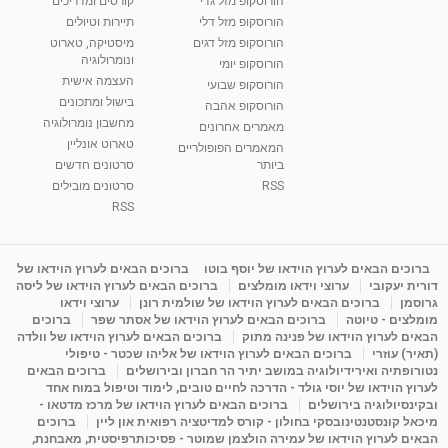
הורוסקופ מזל גדי
קורסים ומדריכים
הורוסקופ מזל דלי
תיירות וטיולים
הורוסקופ מזל דגים
מיסטיקה, טארוט
ונומרולוגיה
הורוסקופ יומי
העצמה אישית
הורוסקופ שבועי
בישול ומתכונים
הורוסקופ אהבה
מחשבון נומרולוגיה
מאמרים אחרונים
טארוט אונליין
המאמרים הפופולריים
ביותר
סרטונים חדשים
RSS
סרטונים מובילים
RSS
ברוכים הבאים לערוץ הוידאו של יוסף בוטו
ברוכים הבאים לערוץ הוידאו של
דורית יעקובי
ערוצי וידאו מומלצים
ברוכים הבאים לערוץ הוידאו של ליסה
גרוסמן
ברוכים הבאים לערוץ הוידאו של שולמית רונן
ערוצי וידאו
מומלצים - טיוטה
ברוכים הבאים לערוץ הוידאו של אסתר שפר
ברוכים
הבאים לערוץ הוידאו של פנינה מתוק
ברוכים הבאים לערוץ הוידאו של וולדה
(תאיר) עוזרי
ברוכים הבאים לערוץ הוידאו של אליהו שכטר - טיפולי
נטורופתיה ואירידיולוגיה במושב יתיר הר חברון ובירושלים
ברוכים הבאים
לערוץ הוידאו של יוסי גולד - הדרכה לחיים טובים, לימוד וטיפול במוח אחד
ובקינסיולוגיה בירושלים
ברוכים הבאים לערוץ הוידאו של מרכז מדטאו -
מיכאל קונסטנטינובסקי בחולון - קורס למדיטציה רפואית און ליין
ברוכים
הבאים לערוץ הוידאו של עמירה הולצמן שמוטר - פסיכותרפיסטית, מאבחנת,