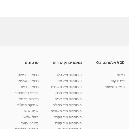
VOD אלטרנטיבלי
מאמרים וקישורים
סרטונים
ראשי
הורוסקופ מזל טלה
רפואה ובריאות
יצירת קשר
הורוסקופ מזל שור
רפואה משלימה
תנאי השימוש
הורוסקופ מזל תאומים
רפואה סינית
הורוסקופ מזל סרטן
טיפולי נטורופתיה
הורוסקופ מזל אריה
תרופות סבתא
הורוסקופ מזל בתולה
אינדקס מחלות
הורוסקופ מזל מאזניים
אימון אישי
הורוסקופ מזל עקרב
הגיל שלישי
הורוסקופ מזל קשת
ספורט וכושר