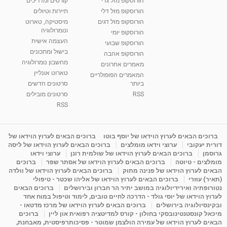
הורוסקופ מזל גדי
קורסים ומדריכים
הורוסקופ מזל דלי
תיירות וטיולים
הורוסקופ מזל דגים
מיסטיקה, טארוט
ונומרולוגיה
הורוסקופ יומי
העצמה אישית
הורוסקופ שבועי
בישול ומתכונים
הורוסקופ אהבה
מחשבון נומרולוגיה
מאמרים אחרונים
טארוט אונליין
המאמרים הפופולריים
ביותר
סרטונים חדשים
RSS
סרטונים מובילים
RSS
ברוכים הבאים לערוץ הוידאו של יוסף בוטו
ברוכים הבאים לערוץ הוידאו של
דורית יעקובי
ערוצי וידאו מומלצים
ברוכים הבאים לערוץ הוידאו של ליסה
גרוסמן
ברוכים הבאים לערוץ הוידאו של שולמית רונן
ערוצי וידאו
מומלצים - טיוטה
ברוכים הבאים לערוץ הוידאו של אסתר שפר
ברוכים
הבאים לערוץ הוידאו של פנינה מתוק
ברוכים הבאים לערוץ הוידאו של וולדה
(תאיר) עוזרי
ברוכים הבאים לערוץ הוידאו של אליהו שכטר - טיפולי
נטורופתיה ואירידיולוגיה במושב יתיר הר חברון ובירושלים
ברוכים הבאים
לערוץ הוידאו של יוסי גולד - הדרכה לחיים טובים, לימוד וטיפול במוח אחד
ובקינסיולוגיה בירושלים
ברוכים הבאים לערוץ הוידאו של מרכז מדטאו -
מיכאל קונסטנטינובסקי בחולון - קורס למדיטציה רפואית און ליין
ברוכים
הבאים לערוץ הוידאו של עמירה הולצמן שמוטר - פסיכותרפיסטית, מאבחנת,