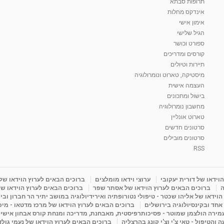
תרופות סבתא
אינדקס מחלות
אימון אישי
הגיל שלישי
ספורט וכושר
קורסים ומדריכים
תיירות וטיולים
מיסטיקה, טארוט ונומרולוגיה
העצמה אישית
בישול ומתכונים
מחשבון נומרולוגיה
טארוט אונליין
סרטונים חדשים
סרטונים מובילים
RSS
וידאו של דורית יעקובי
ערוצי וידאו מומלצים
ברוכים הבאים לערוץ הוידאו של
ה
ברוכים הבאים לערוץ הוידאו של אסתר שפר
ברוכים הבאים לערוץ הוידאו של
וידאו של אליהו שכטר - טיפולי נטורופתיה ואירידיולוגיה במושב יתיר הר חברון ובי
 אחד ובקינסיולוגיה בירושלים
ברוכים הבאים לערוץ הוידאו של מרכז מדטאו - מיכא
עמירה הולצמן שמוטר - פסיכותרפיסטית, מאבחנת, מדריכה ומנחת קורס אבחון אישי
והטיפול - טאי צ'י וצ'י קונג בהרצליה
ברוכים הבאים לערוץ הוידאו של נעמי גול