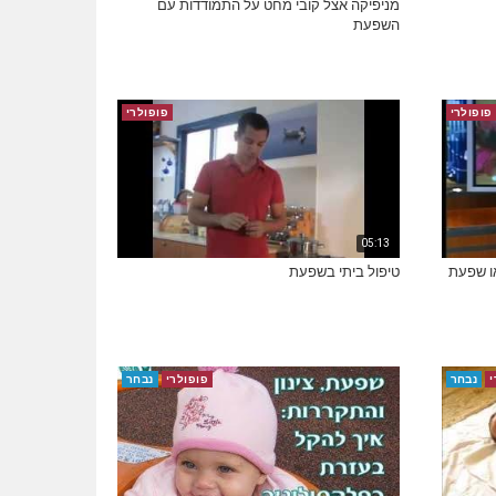
מניפיקה אצל קובי מחט על התמודדות עם
השפעת
פופולרי
פופולרי
05:13
או שפעת
טיפול ביתי בשפעת
י
נבחר
פופולרי
נבחר