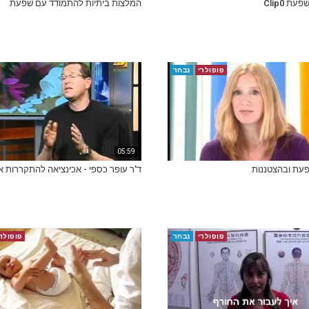
ת Clip0
המלצות ביתיות להתמודד עם שפעת
פופולרי
נבחר
05:59
פעת ובהצטננות
ד'ר עופר כספי - אכינציאה להתקררות 
פופולרי
נבחר
פופולר