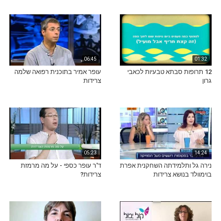
06:45
01:32
12 תרופות סבתא טבעיות לכאבי
עופר אמיר בתוכנית רפואה שלמה
גרון
צרידות
05:23
14:24
נירה גל ותלמידתה השחקנית אפרת
ד'ר עופר כספי - על מה מרמזת
בוימוולד בנושא צרידות
צרידות?