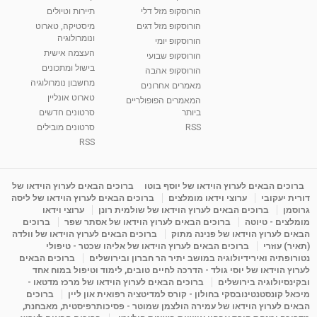
הורוסקופ מזל דלי
תיירות וטיולים
הורוסקופ מזל דגים
מיסטיקה, טארוט
ונומרולוגיה
הורוסקופ יומי
העצמה אישית
הורוסקופ שבועי
בישול ומתכונים
הורוסקופ אהבה
מחשבון נומרולוגיה
מאמרים אחרונים
טארוט אונליין
המאמרים הפופולריים
ביותר
סרטונים חדשים
RSS
סרטונים מובילים
RSS
ברוכים הבאים לערוץ הוידאו של יוסף בוטו
ברוכים הבאים לערוץ הוידאו של
דורית יעקובי
ערוצי וידאו מומלצים
ברוכים הבאים לערוץ הוידאו של ליסה
גרוסמן
ברוכים הבאים לערוץ הוידאו של שולמית רונן
ערוצי וידאו
מומלצים - טיוטה
ברוכים הבאים לערוץ הוידאו של אסתר שפר
ברוכים
הבאים לערוץ הוידאו של פנינה מתוק
ברוכים הבאים לערוץ הוידאו של וולדה
(תאיר) עוזרי
ברוכים הבאים לערוץ הוידאו של אליהו שכטר - טיפולי
נטורופתיה ואירידיולוגיה במושב יתיר הר חברון ובירושלים
ברוכים הבאים
לערוץ הוידאו של יוסי גולד - הדרכה לחיים טובים, לימוד וטיפול במוח אחד
ובקינסיולוגיה בירושלים
ברוכים הבאים לערוץ הוידאו של מרכז מדטאו -
מיכאל קונסטנטינובסקי בחולון - קורס למדיטציה רפואית און ליין
ברוכים
הבאים לערוץ הוידאו של עמירה הולצמן שמוטר - פסיכותרפיסטית, מאבחנת,