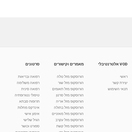
VOD אלטרנטיבלי
מאמרים וקישורים
סרטונים
ראשי
הורוסקופ מזל טלה
רפואה ובריאות
יצירת קשר
הורוסקופ מזל שור
רפואה משלימה
תנאי השימוש
הורוסקופ מזל תאומים
רפואה סינית
הורוסקופ מזל סרטן
טיפולי נטורופתיה
הורוסקופ מזל אריה
תרופות סבתא
הורוסקופ מזל בתולה
אינדקס מחלות
הורוסקופ מזל מאזניים
אימון אישי
הורוסקופ מזל עקרב
הגיל שלישי
הורוסקופ מזל קשת
ספורט וכושר