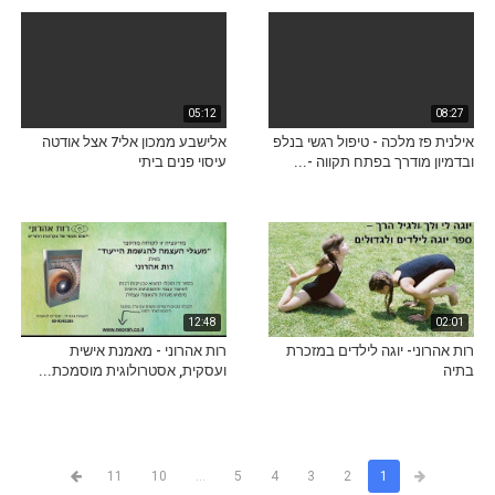
05:12
08:27
אילנית פז מלכה - טיפול רגשי בנלפ
אלישבע ממכון אלי7 אצל אודטה
ובדמיון מודרך בפתח תקווה -...
עיסוי פנים ביתי
12:48
02:01
רות אהרוני- יוגה לילדים במזכרת
רות אהרוני - מאמנת אישית
בתיה
ועסקית, אסטרולוגית מוסמכת...
11
10
...
5
4
3
2
1