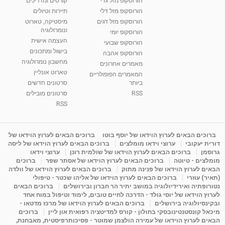
הורוסקופ מזל גדי
קורסים ומדריכים
הורוסקופ מזל דלי
תיירות וטיולים
הורוסקופ מזל דגים
מיסטיקה, טארוט
ונומרולוגיה
הורוסקופ יומי
העצמה אישית
הורוסקופ שבועי
בישול ומתכונים
הורוסקופ אהבה
מחשבון נומרולוגיה
מאמרים אחרונים
טארוט אונליין
המאמרים הפופולריים
ביותר
סרטונים חדשים
RSS
סרטונים מובילים
RSS
ברוכים הבאים לערוץ הוידאו של יוסף בוטו
ברוכים הבאים לערוץ הוידאו של
דורית יעקובי
ערוצי וידאו מומלצים
ברוכים הבאים לערוץ הוידאו של ליסה
גרוסמן
ברוכים הבאים לערוץ הוידאו של שולמית רונן
ערוצי וידאו
מומלצים - טיוטה
ברוכים הבאים לערוץ הוידאו של אסתר שפר
ברוכים
הבאים לערוץ הוידאו של פנינה מתוק
ברוכים הבאים לערוץ הוידאו של וולדה
(תאיר) עוזרי
ברוכים הבאים לערוץ הוידאו של אליהו שכטר - טיפולי
נטורופתיה ואירידיולוגיה במושב יתיר הר חברון ובירושלים
ברוכים הבאים
לערוץ הוידאו של יוסי גולד - הדרכה לחיים טובים, לימוד וטיפול במוח אחד
ובקינסיולוגיה בירושלים
ברוכים הבאים לערוץ הוידאו של מרכז מדטאו -
מיכאל קונסטנטינובסקי בחולון - קורס למדיטציה רפואית און ליין
ברוכים
הבאים לערוץ הוידאו של עמירה הולצמן שמוטר - פסיכותרפיסטית, מאבחנת,