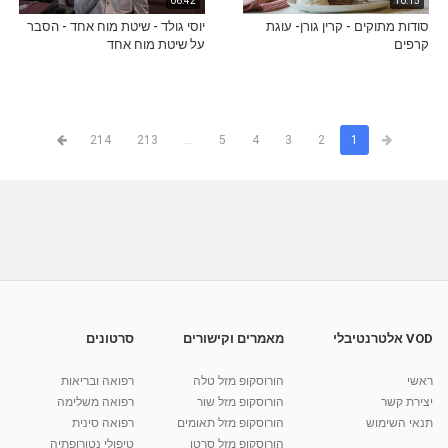
06:42
10:15
סודות מתוקים - קרין גורן- עוגת
יוסי גולד - שיטת מוח אחד - הסבר
קרפים
על שיטת מוח אחד
214
213
...
5
4
3
2
1
VOD אלטרנטיבלי
מאמרים וקישורים
סרטונים
ראשי
הורוסקופ מזל טלה
רפואה ובריאות
יצירת קשר
הורוסקופ מזל שור
רפואה משלימה
תנאי השימוש
הורוסקופ מזל תאומים
רפואה סינית
הורוסקופ מזל סרטן
טיפולי נטורופתיה