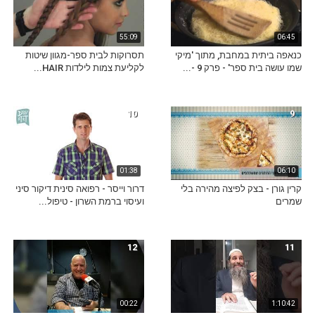
55:09
06:45
כנאפה ביתית במחבת, מתוך 'מיקי
תסרוקות לבית ספר-מגוון שיטות
שמו עושה בית ספר' - פרק 9 -...
לקליעת צמות לילדות HAIR...
10
9
01:38
06:10
קרין גורן - בצק לפיצה מהירה בלי
דרור וייסר - רפואה סינית דיקור סיני
שמרים
ועיסוי ברמת השרון - טיפול...
12
11
00:22
1:10:42