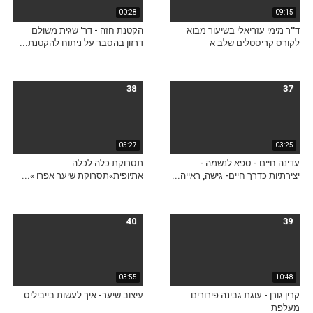
00:28
09:15
ד''ר מימי עזריאלי בשיעור מבוא
הקטנת חזה - דר' שגית משולם
לקורס קריסטלים שלב א
דרזון בהסבר על ניתוח להקטנת...
38
37
05:27
03:25
עדינה חיים - ספא לנשמה -
תסרוקת כלה לכלה
יצירתיות כדרך חיים- גישה, ראייה...
אתיופית»תסרוקת שיער אפרו »...
40
39
03:55
10:48
קרין גורן - עוגת גבינה פירורים
עיצוב שיער- איך לעשות בייביליס
מעלפת