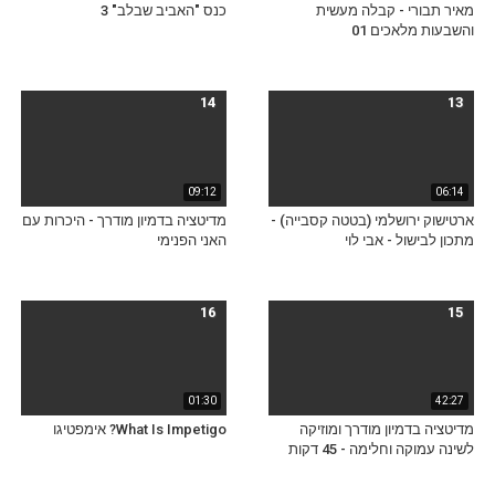
מאיר תבורי - קבלה מעשית
כנס "האביב שבלב" 3
והשבעות מלאכים 01
14
13
09:12
06:14
ארטישוק ירושלמי (בטטה קסבייה) -
מדיטציה בדמיון מודרך - היכרות עם
מתכון לבישול - אבי לוי
האני הפנימי
16
15
01:30
42:27
מדיטציה בדמיון מודרך ומוזיקה
What Is Impetigo? אימפטיגו
לשינה עמוקה וחלימה - 45 דקות