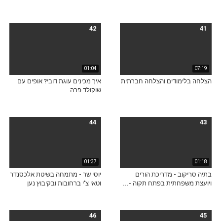
42
41
01:04
07:19
הצלחה בלימודים והצלחה חברתית
איך מכינים עוגת דובי? אופים עם
שוקולד פרה
44
43
01:37
01:18
בתיה סריקוב - מדריכת הורים
יוסי שר - מתמחה בשיטת אלכסנדר
ויועצת משפחתית בפתח תקוה -...
וטאי צ'י ברחובות ובקיבוץ נען
46
45