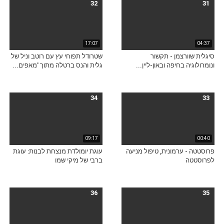
32
31
17:07
04:37
סיגלית שוורצמן - תקשור
שטרודל תפוחי עץ עם רוטב וניל של
ונומרולוגיה בחיפה ובאון-ליין...
גלית והנס ברטלה מתוך 'מאפים...
34
33
09:17
00:40
פרוסטטה - ערמונית, טיפול מניעה
עוגת יומולדת מנצחת לבנות: עוגת
לפרוסטטה
ברבי של מיקי שמו
36
35