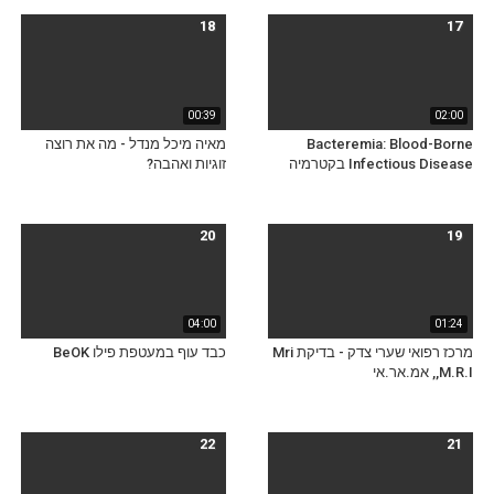
18
17
00:39
02:00
Bacteremia: Blood-Borne
מאיה מיכל מנדל - מה את רוצה
Infectious Disease בקטרמיה
זוגיות ואהבה?
20
19
04:00
01:24
מרכז רפואי שערי צדק - בדיקת Mri
כבד עוף במעטפת פילו BeOK
,M.R.I, אמ.אר.אי
22
21