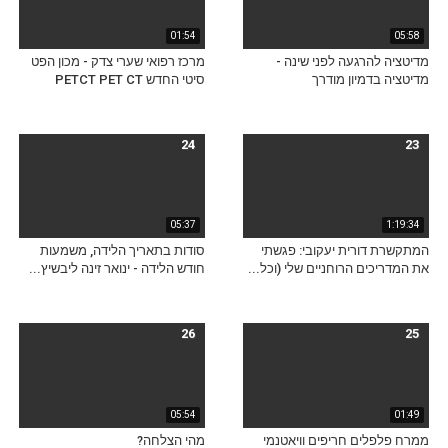
01:54
05:58
מדיטציה להרגעה לפני שינה -
מרכז רפואי שערי צדק - מכון הפט
מדיטציה בדמיון מודרך
סיטי החדש PETCT PET CT
24
23
05:37
1:19:34
המתקשרת דורית יעקובי: פגשתי
סודות בתאריך הלידה, משמעות
את המדריכים הרוחניים שלי (וכל...
חודש הלידה - ינואר זינה ליבשיץ...
26
25
05:54
01:49
ממרח פלפלים חריפים וויאטנמי
מהי הצלחה?