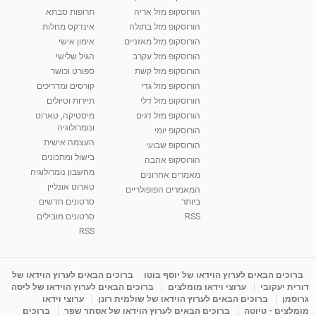
הורוסקופ מזל אריה
תרופות סבתא
הורוסקופ מזל בתולה
אינדקס מחלות
הורוסקופ מזל מאזניים
אימון אישי
הורוסקופ מזל עקרב
הגיל שלישי
הורוסקופ מזל קשת
ספורט וכושר
הורוסקופ מזל גדי
קורסים ומדריכים
הורוסקופ מזל דלי
תיירות וטיולים
הורוסקופ מזל דגים
מיסטיקה, טארוט
ונומרולוגיה
הורוסקופ יומי
העצמה אישית
הורוסקופ שבועי
בישול ומתכונים
הורוסקופ אהבה
מחשבון נומרולוגיה
מאמרים אחרונים
טארוט אונליין
המאמרים הפופולריים
ביותר
סרטונים חדשים
RSS
סרטונים מובילים
RSS
ברוכים הבאים לערוץ הוידאו של יוסף בוטו
ברוכים הבאים לערוץ הוידאו של
דורית יעקובי
ערוצי וידאו מומלצים
ברוכים הבאים לערוץ הוידאו של ליסה
גרוסמן
ברוכים הבאים לערוץ הוידאו של שולמית רונן
ערוצי וידאו
מומלצים - טיוטה
ברוכים הבאים לערוץ הוידאו של אסתר שפר
ברוכים