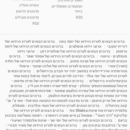
מאמרים אחרונים
טארוט אונליין
המאמרים הפופולריים
ביותר
סרטונים חדשים
RSS
סרטונים מובילים
RSS
ברוכים הבאים לערוץ הוידאו של יוסף בוטו
ברוכים הבאים לערוץ הוידאו של
דורית יעקובי
ערוצי וידאו מומלצים
ברוכים הבאים לערוץ הוידאו של ליסה
גרוסמן
ברוכים הבאים לערוץ הוידאו של שולמית רונן
ערוצי וידאו
מומלצים - טיוטה
ברוכים הבאים לערוץ הוידאו של אסתר שפר
ברוכים
הבאים לערוץ הוידאו של פנינה מתוק
ברוכים הבאים לערוץ הוידאו של וולדה
(תאיר) עוזרי
ברוכים הבאים לערוץ הוידאו של אליהו שכטר - טיפולי
נטורופתיה ואירידיולוגיה במושב יתיר הר חברון ובירושלים
ברוכים הבאים
לערוץ הוידאו של יוסי גולד - הדרכה לחיים טובים, לימוד וטיפול במוח אחד
ובקינסיולוגיה בירושלים
ברוכים הבאים לערוץ הוידאו של מרכז מדטאו -
מיכאל קונסטנטינובסקי בחולון - קורס למדיטציה רפואית און ליין
ברוכים
הבאים לערוץ הוידאו של עמירה הולצמן שמוטר - פסיכותרפיסטית, מאבחנת,
מדריכה ומנחת קורס אבחון אישיות בשיטת הולצמן.
ברוכים הבאים לערוץ
הוידאו של אריק איזנמן - מרכז מרכבה לאומנויות התנועה והטיפול - טאי צ'י וצ'י
קונג בהרצליה
ברוכים הבאים לערוץ הוידאו של נעמי גולדברג - מטפלת,
מלמדת ויוצרת את שיטת Iro Shiatsu
ברוכים הבאים לערוץ הוידאו של
קליניקת "דרך האור" - שמואל בן איש וסוניה רויטפרב - רפואה משלימה בקיבוץ
ברעם
ברוכים הבאים לערוץ הוידאו של יוסי שר - שיטת אלכסנדר ושיעורי
טאי צ'י ברחובות ובקיבוץ נען
ברוכים הבאים לערוץ הוידאו של מאיר תבורי -