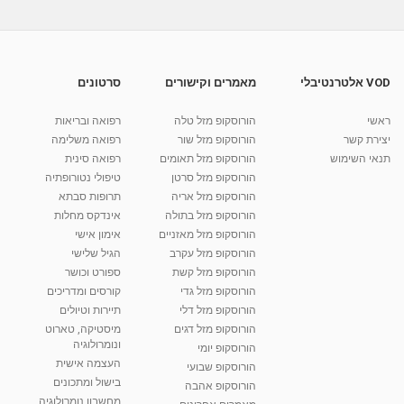
VOD אלטרנטיבלי
מאמרים וקישורים
סרטונים
ראשי
הורוסקופ מזל טלה
רפואה ובריאות
יצירת קשר
הורוסקופ מזל שור
רפואה משלימה
תנאי השימוש
הורוסקופ מזל תאומים
רפואה סינית
הורוסקופ מזל סרטן
טיפולי נטורופתיה
הורוסקופ מזל אריה
תרופות סבתא
הורוסקופ מזל בתולה
אינדקס מחלות
הורוסקופ מזל מאזניים
אימון אישי
הורוסקופ מזל עקרב
הגיל שלישי
הורוסקופ מזל קשת
ספורט וכושר
הורוסקופ מזל גדי
קורסים ומדריכים
הורוסקופ מזל דלי
תיירות וטיולים
הורוסקופ מזל דגים
מיסטיקה, טארוט
ונומרולוגיה
הורוסקופ יומי
העצמה אישית
הורוסקופ שבועי
בישול ומתכונים
הורוסקופ אהבה
מחשבון נומרולוגיה