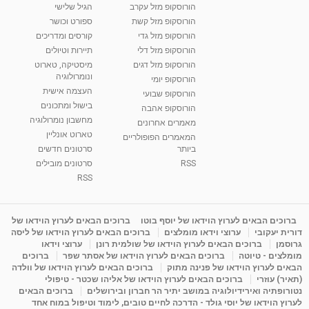
הורוסקופ מזל עקרב
הגיל שלישי
הורוסקופ מזל קשת
ספורט וכושר
הורוסקופ מזל גדי
קורסים ומדריכים
הורוסקופ מזל דלי
תיירות וטיולים
הורוסקופ מזל דגים
מיסטיקה, טארוט
ונומרולוגיה
הורוסקופ יומי
העצמה אישית
הורוסקופ שבועי
בישול ומתכונים
הורוסקופ אהבה
מחשבון נומרולוגיה
מאמרים אחרונים
טארוט אונליין
המאמרים הפופולריים
ביותר
סרטונים חדשים
RSS
סרטונים מובילים
RSS
ברוכים הבאים לערוץ הוידאו של יוסף בוטו
ברוכים הבאים לערוץ הוידאו של
דורית יעקובי
ערוצי וידאו מומלצים
ברוכים הבאים לערוץ הוידאו של ליסה
גרוסמן
ברוכים הבאים לערוץ הוידאו של שולמית רונן
ערוצי וידאו
מומלצים - טיוטה
ברוכים הבאים לערוץ הוידאו של אסתר שפר
ברוכים
הבאים לערוץ הוידאו של פנינה מתוק
ברוכים הבאים לערוץ הוידאו של וולדה
(תאיר) עוזרי
ברוכים הבאים לערוץ הוידאו של אליהו שכטר - טיפולי
נטורופתיה ואירידיולוגיה במושב יתיר הר חברון ובירושלים
ברוכים הבאים
לערוץ הוידאו של יוסי גולד - הדרכה לחיים טובים, לימוד וטיפול במוח אחד