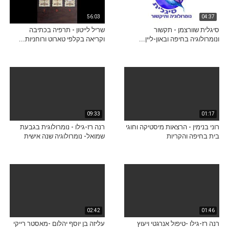
56:03
04:37
סיגלית שוורצמן - תקשור
שריל לייטון - תרפיה בכתיבה
ונומרולוגיה בחיפה ובאון-ליין...
וקריאה בקלפי טארוט ורוחניות...
09:33
01:17
רוני בנימין - הרצאות מיסטיקה וחוגי
רנה רז-גילו - נומרולוגית בגבעת
בית בחיפה והקריות
שמואל- נומרולוגיה שנה אישית
02:42
01:46
רנה רז-גילו -טיפול אנרגטי ויעוץ
עליזה בן יוסף יהלום -מאסטר רייקי