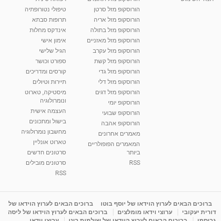
הורוסקופ מזל סרטן
טיפולי נטורופתיה
הורוסקופ מזל אריה
תרופות סבתא
הורוסקופ מזל בתולה
אינדקס מחלות
הורוסקופ מזל מאזניים
אימון אישי
הורוסקופ מזל עקרב
הגיל שלישי
הורוסקופ מזל קשת
ספורט וכושר
הורוסקופ מזל גדי
קורסים ומדריכים
הורוסקופ מזל דלי
תיירות וטיולים
הורוסקופ מזל דגים
מיסטיקה, טארוט
ונומרולוגיה
הורוסקופ יומי
העצמה אישית
הורוסקופ שבועי
בישול ומתכונים
הורוסקופ אהבה
מחשבון נומרולוגיה
מאמרים אחרונים
טארוט אונליין
המאמרים הפופולריים
ביותר
סרטונים חדשים
RSS
סרטונים מובילים
RSS
ברוכים הבאים לערוץ הוידאו של יוסף בוטו
ברוכים הבאים לערוץ הוידאו של
דורית יעקובי
ערוצי וידאו מומלצים
ברוכים הבאים לערוץ הוידאו של ליסה
גרוסמן
ברוכים הבאים לערוץ הוידאו של שולמית רונן
ערוצי וידאו