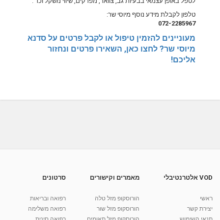
לטפל באופן עצמאי בבעיות גב, צוואר, מפרקים, שיווי משקל וכד'.
טלפון לקבלת מידע נוסף מיוסי שר:
072-2285967
מעוניינים להזמין טיפול או לקבל פרטים על סדנא
מיוסי שר? לחצו כאן, השאירו פרטים ונחזור
אליכם!
VOD אלטרנטיבלי
מאמרים וקישורים
סרטונים
ראשי
הורוסקופ מזל טלה
רפואה ובריאות
יצירת קשר
הורוסקופ מזל שור
רפואה משלימה
תנאי השימוש
הורוסקופ מזל תאומים
רפואה סינית