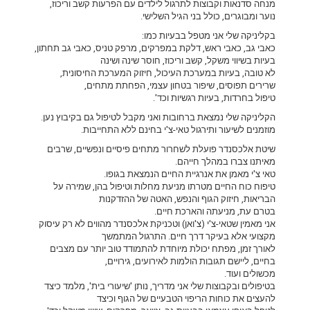
מנחה סדנאות וקבוצות לתרגול לילדים עם הפרעות קשב וריכוז,
נוער ומבוגרים, כולל בני הגיל השלישי.
בקליניקה שלי אני מטפל בבעיות כמו:
כאבי גב, כאבי ראש, דלקת במפרקים, מרפק טניס, כאבי גב תחתון,
בעיות בשיווי משקל, קשב וריכוז, חוסר שינה ושינה
לא טובה, בעיות במערכת העיכול, חיזוק המערכת החיסונית,
שרירים תפוסים, שיפור בטחון עצמי, הפחתת מתחים,
טיפול בחרדות, בעיות רגשיות וכד'.
הקליניקה שלי נמצאת ברחובות ואני מקבל לטיפול גם בקיבוץ נען.
מוזמנים לשיעור ותירגול טאי-צ'י בחינם ללא התחייבות.
שיטת אלכסנדר פועלת לשחרור מתחים פיסיים ונפשיים, שרבים
מאיתנו צברו במהלך חייהם.
טאי צ'י מאמן את אנרגיית החיים הנמצאת בגופו.
טיפוח כוח החיים מטרתו מניעת מחלות וטיפול בהן, שמירה על
הבריאות, חיזוק הגוף והנפש, האטה של ההזדקנות
בטרם עת, מניעתה והארכת חיים.
אני מאמין שטאי-צ'י (צ'ואן) וטכניקת אלכסנדר מהווים לא רק עיסוק
מקצועי אלא בעיקר דרך חיים. התרגול המתמשך
לאורך זמן, מפתח יכולת מיוחדת להתמודד טוב יותר עם מצבים
בחיים, ליישם תגובות הולמות לאירועים, גירויים,
מכשולים ועוד.
בטיפולים ובקבוצות שלי אני מדריך, נותן 'שיעורי בית', מלמד כיצד
להעצים את כוחות הריפוי הטבעיים של הגוף וכיצד