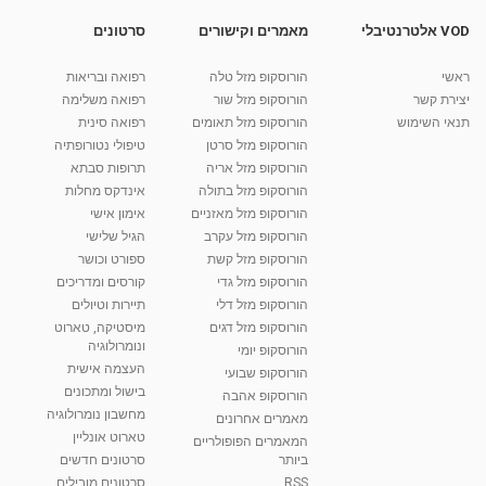
VOD אלטרנטיבלי
מאמרים וקישורים
סרטונים
ראשי
הורוסקופ מזל טלה
רפואה ובריאות
יצירת קשר
הורוסקופ מזל שור
רפואה משלימה
תנאי השימוש
הורוסקופ מזל תאומים
רפואה סינית
הורוסקופ מזל סרטן
טיפולי נטורופתיה
הורוסקופ מזל אריה
תרופות סבתא
הורוסקופ מזל בתולה
אינדקס מחלות
הורוסקופ מזל מאזניים
אימון אישי
הורוסקופ מזל עקרב
הגיל שלישי
הורוסקופ מזל קשת
ספורט וכושר
הורוסקופ מזל גדי
קורסים ומדריכים
הורוסקופ מזל דלי
תיירות וטיולים
הורוסקופ מזל דגים
מיסטיקה, טארוט
ונומרולוגיה
הורוסקופ יומי
העצמה אישית
הורוסקופ שבועי
בישול ומתכונים
הורוסקופ אהבה
מחשבון נומרולוגיה
מאמרים אחרונים
טארוט אונליין
המאמרים הפופולריים
ביותר
סרטונים חדשים
RSS
סרטונים מובילים