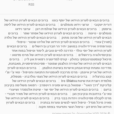
RSS
ברוכים הבאים לערוץ הוידאו של יוסף בוטו
ברוכים הבאים לערוץ הוידאו של
דורית יעקובי
ערוצי וידאו מומלצים
ברוכים הבאים לערוץ הוידאו של ליסה
גרוסמן
ברוכים הבאים לערוץ הוידאו של שולמית רונן
ערוצי וידאו
מומלצים - טיוטה
ברוכים הבאים לערוץ הוידאו של אסתר שפר
ברוכים
הבאים לערוץ הוידאו של פנינה מתוק
ברוכים הבאים לערוץ הוידאו של וולדה
(תאיר) עוזרי
ברוכים הבאים לערוץ הוידאו של אליהו שכטר - טיפולי
נטורופתיה ואירידיולוגיה במושב יתיר הר חברון ובירושלים
ברוכים הבאים
לערוץ הוידאו של יוסי גולד - הדרכה לחיים טובים, לימוד וטיפול במוח אחד
ובקינסיולוגיה בירושלים
ברוכים הבאים לערוץ הוידאו של מרכז מדטאו -
מיכאל קונסטנטינובסקי בחולון - קורס למדיטציה רפואית און ליין
ברוכים
הבאים לערוץ הוידאו של עמירה הולצמן שמוטר - פסיכותרפיסטית, מאבחנת,
מדריכה ומנחת קורס אבחון אישיות בשיטת הולצמן.
ברוכים הבאים לערוץ
הוידאו של אריק איזנמן - מרכז מרכבה לאומנויות התנועה והטיפול - טאי צ'י וצ'י
קונג בהרצליה
ברוכים הבאים לערוץ הוידאו של נעמי גולדברג - מטפלת,
מלמדת ויוצרת את שיטת Iro Shiatsu
ברוכים הבאים לערוץ הוידאו של
קליניקת "דרך האור" - שמואל בן איש וסוניה רויטפרב - רפואה משלימה בקיבוץ
ברעם
ברוכים הבאים לערוץ הוידאו של יוסי שר - שיטת אלכסנדר ושיעורי
טאי צ'י ברחובות ובקיבוץ נען
ברוכים הבאים לערוץ הוידאו של מאיר תבורי -
מרכז לקבלה פסיכולוגיה ויהדות בבני ברק
ברוכים הבאים לערוץ הוידאו של
מאיה מיכל מנדל - טיפול רגשי לנשים ונערות בנתניה
ברוכים הבאים לערוץ
הוידאו של הדס דגן - טיפול רגשי ותודעתי בפתח תקוה
© 2026 VOD אלטרנטיבלי. כל הזכויות שמורות.