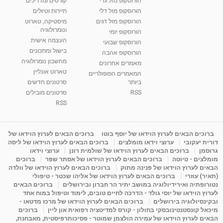
הורוסקופ מזל גדי
קורסים ומדריכים
הורוסקופ מזל דלי
תיירות וטיולים
הורוסקופ מזל דגים
מיסטיקה, טארוט
ונומרולוגיה
הורוסקופ יומי
העצמה אישית
הורוסקופ שבועי
בישול ומתכונים
הורוסקופ אהבה
מחשבון נומרולוגיה
מאמרים אחרונים
טארוט אונליין
המאמרים הפופולריים
ביותר
סרטונים חדשים
RSS
סרטונים מובילים
RSS
ברוכים הבאים לערוץ הוידאו של יוסף בוטו
ברוכים הבאים לערוץ הוידאו של
דורית יעקובי
ערוצי וידאו מומלצים
ברוכים הבאים לערוץ הוידאו של ליסה
גרוסמן
ברוכים הבאים לערוץ הוידאו של שולמית רונן
ערוצי וידאו
מומלצים - טיוטה
ברוכים הבאים לערוץ הוידאו של אסתר שפר
ברוכים
הבאים לערוץ הוידאו של פנינה מתוק
ברוכים הבאים לערוץ הוידאו של וולדה
(תאיר) עוזרי
ברוכים הבאים לערוץ הוידאו של אליהו שכטר - טיפולי
נטורופתיה ואירידיולוגיה במושב יתיר הר חברון ובירושלים
ברוכים הבאים
לערוץ הוידאו של יוסי גולד - הדרכה לחיים טובים, לימוד וטיפול במוח אחד
ובקינסיולוגיה בירושלים
ברוכים הבאים לערוץ הוידאו של מרכז מדטאו -
מיכאל קונסטנטינובסקי בחולון - קורס למדיטציה רפואית און ליין
ברוכים
הבאים לערוץ הוידאו של עמירה הולצמן שמוטר - פסיכותרפיסטית, מאבחנת,