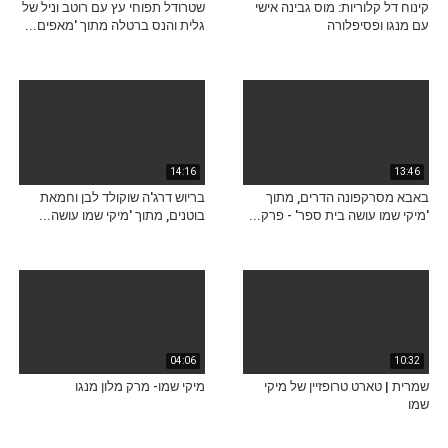
קינוח דל קלוריות: מוס גבינה אישי
שטרודל תפוחי עץ עם רוטב וניל של
עם מנגו ופסיפלורה
גלית והנס ברטלה מתוך 'מאפים...
14:16
13:46
באבא מסרקפונה הדרים, מתוך
בריוש דרג'ה שוקולד לבן וחמאת
'מיקי שמו עושה בית ספר' - פרק...
בוטנים, מתוך 'מיקי שמו עושה...
04:06
10:32
שמרית | טארט טרופזיין של מיקי
מיקי שמו- מרק מלון מנגו
שמו