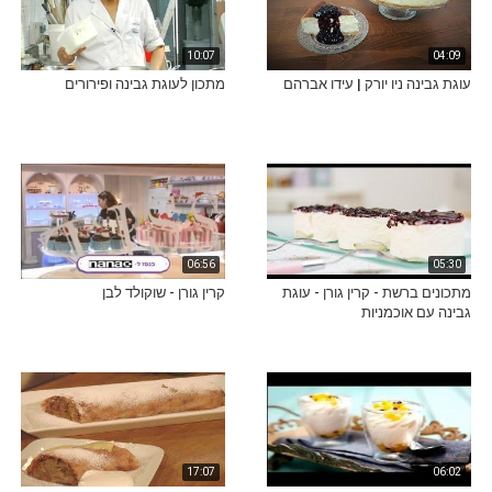
10:07
04:09
עוגת גבינה ניו יורק | עידו אברהם
מתכון לעוגת גבינה ופירורים
06:56
05:30
מתכונים ברשת - קרין גורן - עוגת
קרין גורן - שוקולד לבן
גבינה עם אוכמניות
17:07
06:02