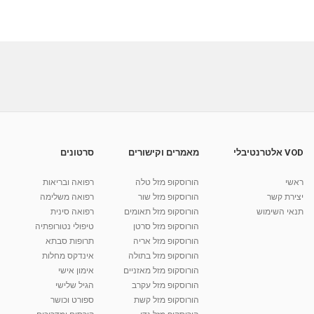
VOD אלטרנטיבלי
מאמרים וקישורים
סרטונים
ראשי
הורוסקופ מזל טלה
רפואה ובריאות
יצירת קשר
הורוסקופ מזל שור
רפואה משלימה
תנאי השימוש
הורוסקופ מזל תאומים
רפואה סינית
הורוסקופ מזל סרטן
טיפולי נטורופתיה
הורוסקופ מזל אריה
תרופות סבתא
הורוסקופ מזל בתולה
אינדקס מחלות
הורוסקופ מזל מאזניים
אימון אישי
הורוסקופ מזל עקרב
הגיל שלישי
הורוסקופ מזל קשת
ספורט וכושר