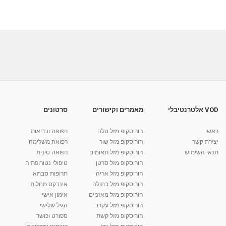
VOD אלטרנטיבלי
מאמרים וקישורים
סרטונים
ראשי
הורוסקופ מזל טלה
רפואה ובריאות
יצירת קשר
הורוסקופ מזל שור
רפואה משלימה
תנאי השימוש
הורוסקופ מזל תאומים
רפואה סינית
הורוסקופ מזל סרטן
טיפולי נטורופתיה
הורוסקופ מזל אריה
תרופות סבתא
הורוסקופ מזל בתולה
אינדקס מחלות
הורוסקופ מזל מאזניים
אימון אישי
הורוסקופ מזל עקרב
הגיל שלישי
הורוסקופ מזל קשת
ספורט וכושר