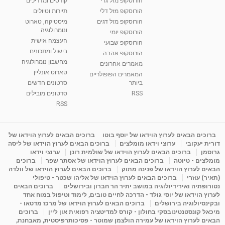
הורוסקופ מזל גדי
קורסים ומדריכים
הורוסקופ מזל דלי
תיירות וטיולים
הורוסקופ מזל דגים
מיסטיקה, טארוט
ונומרולוגיה
הורוסקופ יומי
העצמה אישית
הורוסקופ שבועי
בישול ומתכונים
הורוסקופ אהבה
מחשבון נומרולוגיה
מאמרים אחרונים
טארוט אונליין
המאמרים הפופולריים
ביותר
סרטונים חדשים
RSS
סרטונים מובילים
RSS
ברוכים הבאים לערוץ הוידאו של יוסף בוטו
ברוכים הבאים לערוץ הוידאו של
דורית יעקובי
ערוצי וידאו מומלצים
ברוכים הבאים לערוץ הוידאו של ליסה
גרוסמן
ברוכים הבאים לערוץ הוידאו של שולמית רונן
ערוצי וידאו
מומלצים - טיוטה
ברוכים הבאים לערוץ הוידאו של אסתר שפר
ברוכים
הבאים לערוץ הוידאו של פנינה מתוק
ברוכים הבאים לערוץ הוידאו של וולדה
(תאיר) עוזרי
ברוכים הבאים לערוץ הוידאו של אליהו שכטר - טיפולי
נטורופתיה ואירידיולוגיה במושב יתיר הר חברון ובירושלים
ברוכים הבאים
לערוץ הוידאו של יוסי גולד - הדרכה לחיים טובים, לימוד וטיפול במוח אחד
ובקינסיולוגיה בירושלים
ברוכים הבאים לערוץ הוידאו של מרכז מדטאו -
מיכאל קונסטנטינובסקי בחולון - קורס למדיטציה רפואית און ליין
ברוכים
הבאים לערוץ הוידאו של עמירה הולצמן שמוטר - פסיכותרפיסטית, מאבחנת,