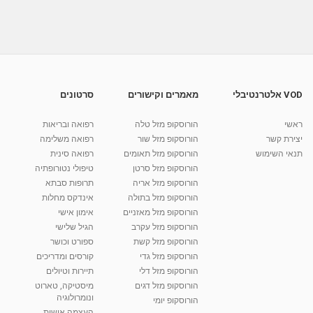
קרם קרמל פטנט, מתוך 'מיקי שמו עושה בית ספר'
- עונה 2: פרק 6
09:56
מאת
10 שנים
vod-galit
576 צפיות
סופלה שזיפים וארמניאק עם קרם מסקרפונה וחלב
מרוכז,...
14:18
מאת
10 שנים
vod-galit
497 צפיות
VOD אלטרנטיבלי
מאמרים וקישורים
סרטונים
לחם שוקולד, מתוך 'מיקי שמו עושה בית ספר' -
עונה 2: פרק 10
ראשי
הורוסקופ מזל טלה
רפואה ובריאות
07:36
מאת
10 שנים
vod-galit
1,014 צפיות
יצירת קשר
הורוסקופ מזל שור
רפואה משלימה
תנאי השימוש
הורוסקופ מזל תאומים
רפואה סינית
קרין גורן - העוגה המתגלצ’ת ללא קמח
הורוסקופ מזל סרטן
טיפולי נטורופתיה
מאת
7 שנים
Shahar-vod
38.5k צפיות
הורוסקופ מזל אריה
תרופות סבתא
הורוסקופ מזל בתולה
אינדקס מחלות
10:17
הורוסקופ מזל מאזניים
אימון אישי
יוסי שר - מתמחה בשיטת אלכסנדר וטאי צ'י
הורוסקופ מזל עקרב
הגיל שלישי
ברחובות ובקיבוץ נען
הורוסקופ מזל קשת
ספורט וכושר
מאת
7 שנים
Shahar-vod
2,738 צפיות
הורוסקופ מזל גדי
קורסים ומדריכים
01:37
הורוסקופ מזל דלי
תיירות וטיולים
רנה רז-גילו -טיפול אנרגטי ויעוץ רוחני - נומרולוגית
הורוסקופ מזל דגים
מיסטיקה, טארוט
בגבעת שמואל
ונומרולוגיה
הורוסקופ יומי
01:46
מאת
5 שנים
Shahar-vod
2,315 צפיות
העצמה אישית