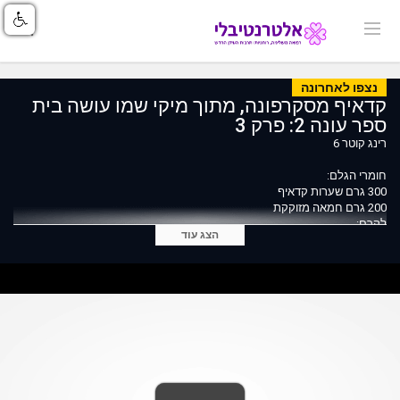
נצפו לאחרונה
קדאיף מסקרפונה, מתוך מיקי שמו עושה בית
ספר עונה 2: פרק 3
רינג קוטר 6
חומרי הגלם:
300 גרם שערות קדאיף
200 גרם חמאה מזוקקת
לקרם:
הצג עוד
2 מיכלי שמנת מתוקה
כף סוכר
250 גרם גבינת מסקרפונה
מקל וניל
לנקטרינה:
4 נקטרינות בשלות
4 קיווי
אבקת סוכר
רוטב בלסמי מצומצם
להגשה: