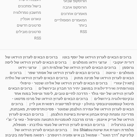
הורוסקופ שבועי
בישול ומתכונים
הורוסקופ אהבה
סודות בתאריך הלידה, משמעות חודש הלידה -
מחשבון נומרולוגיה
ינואר זינה ליבשיץ נומרולוגית
מאמרים אחרונים
טארוט אונליין
05:37
מאת
10 שנים
vod-galit
3,263 צפיות
המאמרים הפופולריים
ביותר
סרטונים חדשים
RSS
סרטונים מובילים
ליסה גרוסמן - המרכז לאימון התנהגותי - קשב
וריכוז ברעננה - הרצאת מבוא: אימון להצלחה של...
RSS
1:31:05
מאת
4 שנים
Shahar-vod
1,737 צפיות
מדיטציה בדמיון מודרך - היכרות עם האני הפנימי
ברוכים הבאים לערוץ הוידאו של יוסף בוטו
ברוכים הבאים לערוץ הוידאו של
דורית יעקובי
ערוצי וידאו מומלצים
ברוכים הבאים לערוץ הוידאו של ליסה
מאת
11 שנים
admin
3,650 צפיות
09:12
גרוסמן
ברוכים הבאים לערוץ הוידאו של שולמית רונן
ערוצי וידאו
מומלצים - טיוטה
ברוכים הבאים לערוץ הוידאו של אסתר שפר
ברוכים
הבאים לערוץ הוידאו של פנינה מתוק
ברוכים הבאים לערוץ הוידאו של וולדה
פנינה מתוק - מרכז "נתיב הלב" בהרצליה-
(תאיר) עוזרי
ברוכים הבאים לערוץ הוידאו של אליהו שכטר - טיפולי
מדיטציה-התחדשות
נטורופתיה ואירידיולוגיה במושב יתיר הר חברון ובירושלים
ברוכים הבאים
15:49
מאת
6 שנים
Shahar-vod
2,146 צפיות
לערוץ הוידאו של יוסי גולד - הדרכה לחיים טובים, לימוד וטיפול במוח אחד
ובקינסיולוגיה בירושלים
ברוכים הבאים לערוץ הוידאו של מרכז מדטאו -
מיכאל קונסטנטינובסקי בחולון - קורס למדיטציה רפואית און ליין
ברוכים
הבאים לערוץ הוידאו של עמירה הולצמן שמוטר - פסיכותרפיסטית, מאבחנת,
מדריכה ומנחת קורס אבחון אישיות בשיטת הולצמן.
ברוכים הבאים לערוץ
הוידאו של אריק איזנמן - מרכז מרכבה לאומנויות התנועה והטיפול - טאי צ'י וצ'י
קונג בהרצליה
ברוכים הבאים לערוץ הוידאו של נעמי גולדברג - מטפלת,
מלמדת ויוצרת את שיטת Iro Shiatsu
ברוכים הבאים לערוץ הוידאו של
קליניקת "דרך האור" - שמואל בן איש וסוניה רויטפרב - רפואה משלימה בקיבוץ