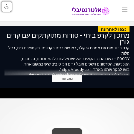
נצפו לאחרונה
מתכון לקרפ ביתי - סודות מתוקתקים עם קרים
גורן
קרפ רך ונימוח עם ממרח שוקולד, כמו שמוכרים בקניונים, רק תוצרת בית, בקלי
קלות
FOODY – מיזם התוכן הקולינרי של ישראל עם כל המתכונים, הכתבות,
הטכניקות, הסרטונים השפים והבלוגרים הכי טובים שיש במקום אחד.
בואו לבקר אותנו באתר: https://foody.co.il/
עשו לנו לייק בפייסבוק: https://www.facebook.com/FoodyIL/
הצג עוד
עקבו אחרינו באינסטגרם: https://www.instagram.com/foody_israel/
מרכיבים:
2 ביצים
1 כוס חלב
2 כפות סוכר
2 כפות שמן
1 כוס קמח (140 גרם)
תרסיס שמן פאם קנולה