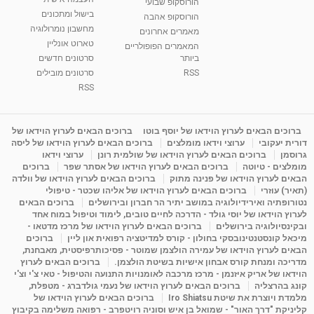
הורוסקופ שבועי
בישול ומתכונים
הורוסקופ אהבה
מחשבון נומרולוגיה
סודות בתאריך הלידה, משמעות חודש הלידה -
מאמרים אחרונים
ינואר זינה ליבשיץ נומרולוגית
טארוט אונליין
המאמרים הפופולריים
05:37
מאת
10 שנים
vod-galit
3,261 צפיות
ביותר
סרטונים חדשים
RSS
סרטונים מובילים
ליסה גרוסמן - המרכז לאימון התנהגותי - קשב
RSS
וריכוז ברעננה - הרצאת מבוא: אימון להצלחה של...
1:31:05
מאת
4 שנים
Shahar-vod
1,732 צפיות
ברוכים הבאים לערוץ הוידאו של יוסף בוטו
ברוכים הבאים לערוץ הוידאו של
מדיטציה בדמיון מודרך - היכרות עם האני הפנימי
דורית יעקובי
ערוצי וידאו מומלצים
ברוכים הבאים לערוץ הוידאו של ליסה
מאת
11 שנים
admin
3,644 צפיות
גרוסמן
ברוכים הבאים לערוץ הוידאו של שולמית רונן
ערוצי וידאו
09:12
מומלצים - טיוטה
ברוכים הבאים לערוץ הוידאו של אסתר שפר
ברוכים
הבאים לערוץ הוידאו של פנינה מתוק
ברוכים הבאים לערוץ הוידאו של וולדה
(תאיר) עוזרי
ברוכים הבאים לערוץ הוידאו של אליהו שכטר - טיפולי
פנינה מתוק - מרכז "נתיב הלב" בהרצליה-
נטורופתיה ואירידיולוגיה במושב יתיר הר חברון ובירושלים
ברוכים הבאים
מדיטציה-התחדשות
לערוץ הוידאו של יוסי גולד - הדרכה לחיים טובים, לימוד וטיפול במוח אחד
15:49
מאת
6 שנים
Shahar-vod
2,143 צפיות
ובקינסיולוגיה בירושלים
ברוכים הבאים לערוץ הוידאו של מרכז מדטאו -
מיכאל קונסטנטינובסקי בחולון - קורס למדיטציה רפואית און ליין
ברוכים
הבאים לערוץ הוידאו של עמירה הולצמן שמוטר - פסיכותרפיסטית, מאבחנת,
מדריכה ומנחת קורס אבחון אישיות בשיטת הולצמן.
ברוכים הבאים לערוץ
הוידאו של אריק איזנמן - מרכז מרכבה לאומנויות התנועה והטיפול - טאי צ'י וצ'י
קונג בהרצליה
ברוכים הבאים לערוץ הוידאו של נעמי גולדברג - מטפלת,
מלמדת ויוצרת את שיטת Iro Shiatsu
ברוכים הבאים לערוץ הוידאו של
קליניקת "דרך האור" - שמואל בן איש וסוניה רויטפרב - רפואה משלימה בקיבוץ