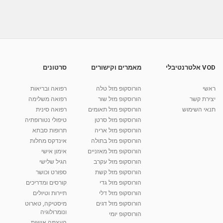
מתכון לעוגת שוקולד בצורת מרבה רגליים - סודות
מתוקתקים...
מאת
7 שנים
Shahar-vod
907 צפיות
06:33
מתכון לפרלינים אוריאו - סודות מתוקתקים עם קרין
גורן
מאת
7 שנים
Shahar-vod
985 צפיות
VOD אלטרנטיבלי
מאמרים וקישורים
סרטונים
05:15
מתכונים ברשת - סודות מתוקתקים עם קרין גורן -
ראשי
הורוסקופ מזל טלה
רפואה ובריאות
בחושה מייפל
יצירת קשר
הורוסקופ מזל שור
רפואה משלימה
05:27
מאת
10 שנים
vod-galit
839 צפיות
תנאי השימוש
הורוסקופ מזל תאומים
רפואה סינית
הורוסקופ מזל סרטן
טיפולי נטורופתיה
קרין גורן - העוגה המתגלצ’ת ללא קמח
הורוסקופ מזל אריה
תרופות סבתא
מאת
7 שנים
Shahar-vod
38.5k צפיות
הורוסקופ מזל בתולה
אינדקס מחלות
הורוסקופ מזל מאזניים
10:17
אימון אישי
הורוסקופ מזל עקרב
הגיל שלישי
יוסי שר - מתמחה בשיטת אלכסנדר וטאי צ'י
הורוסקופ מזל קשת
ספורט וכושר
ברחובות ובקיבוץ נען
הורוסקופ מזל גדי
קורסים ומדריכים
מאת
7 שנים
Shahar-vod
2,734 צפיות
01:37
הורוסקופ מזל דלי
תיירות וטיולים
הורוסקופ מזל דגים
מיסטיקה, טארוט
רנה רז-גילו -טיפול אנרגטי ויעוץ רוחני - נומרולוגית
ונומרולוגיה
בגבעת שמואל
הורוסקופ יומי
01:46
העצמה אישית
מאת
5 שנים
Shahar-vod
2,309 צפיות