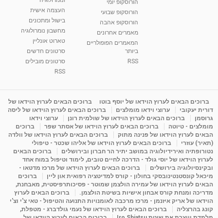
הורוסקופ יומי
01:46
מאת
5 שנים
Shahar-vod
2,309 צפיות
העצמה אישית
הורוסקופ שבועי
בישול ומתכונים
הורוסקופ אהבה
סודות בתאריך הלידה, משמעות חודש הלידה -
מחשבון נומרולוגיה
ינואר זינה ליבשיץ נומרולוגית
מאמרים אחרונים
טארוט אונליין
05:37
מאת
10 שנים
vod-galit
3,261 צפיות
המאמרים הפופולריים
ביותר
סרטונים חדשים
RSS
סרטונים מובילים
ליסה גרוסמן - המרכז לאימון התנהגותי - קשב
וריכוז ברעננה - הרצאת מבוא: אימון להצלחה של...
RSS
1:31:05
מאת
4 שנים
Shahar-vod
1,719 צפיות
מדיטציה בדמיון מודרך - היכרות עם האני הפנימי
ברוכים הבאים לערוץ הוידאו של יוסף בוטו
ברוכים הבאים לערוץ הוידאו של
דורית יעקובי
ערוצי וידאו מומלצים
ברוכים הבאים לערוץ הוידאו של ליסה
מאת
11 שנים
admin
3,644 צפיות
09:12
גרוסמן
ברוכים הבאים לערוץ הוידאו של שולמית רונן
ערוצי וידאו
מומלצים - טיוטה
ברוכים הבאים לערוץ הוידאו של אסתר שפר
ברוכים
הבאים לערוץ הוידאו של פנינה מתוק
ברוכים הבאים לערוץ הוידאו של וולדה
פנינה מתוק - מרכז "נתיב הלב" בהרצליה-
(תאיר) עוזרי
ברוכים הבאים לערוץ הוידאו של אליהו שכטר - טיפולי
מדיטציה-התחדשות
נטורופתיה ואירידיולוגיה במושב יתיר הר חברון ובירושלים
ברוכים הבאים
15:49
מאת
6 שנים
Shahar-vod
2,143 צפיות
לערוץ הוידאו של יוסי גולד - הדרכה לחיים טובים, לימוד וטיפול במוח אחד
ובקינסיולוגיה בירושלים
ברוכים הבאים לערוץ הוידאו של מרכז מדטאו -
מיכאל קונסטנטינובסקי בחולון - קורס למדיטציה רפואית און ליין
ברוכים
הבאים לערוץ הוידאו של עמירה הולצמן שמוטר - פסיכותרפיסטית, מאבחנת,
מדריכה ומנחת קורס אבחון אישיות בשיטת הולצמן.
ברוכים הבאים לערוץ
הוידאו של אריק איזנמן - מרכז מרכבה לאומנויות התנועה והטיפול - טאי צ'י וצ'י
קונג בהרצליה
ברוכים הבאים לערוץ הוידאו של נעמי גולדברג - מטפלת,
מלמדת ויוצרת את שיטת Iro Shiatsu
ברוכים הבאים לערוץ הוידאו של