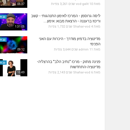
מאת
10 שנים
vod-galit
3,261 צפיות
05:37
ליסה גרוסמן - המרכז לאימון התנהגותי - קשב
נבחר
וריכוז ברעננה - הרצאת מבוא: אימון...
מאת
4 שנים
Shahar-vod
1,732 צפיות
1:31:05
מדיטציה בדמיון מודרך - היכרות עם האני
נבחר
הפנימי
מאת
11 שנים
admin
3,644 צפיות
09:12
פנינה מתוק - מרכז "נתיב הלב" בהרצליה-
נבחר
מדיטציה-התחדשות
מאת
6 שנים
Shahar-vod
2,143 צפיות
15:49