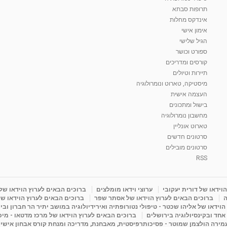
תרופות סבתא
אינדקס מחלות
אימון אישי
הגיל שלישי
ספורט וכושר
קורסים ומדריכים
תיירות וטיולים
מיסטיקה, טארוט ונומרולוגיה
העצמה אישית
בישול ומתכונים
מחשבון נומרולוגיה
טארוט אונליין
סרטונים חדשים
סרטונים מובילים
RSS
וידאו של דורית יעקובי
ערוצי וידאו מומלצים
ברוכים הבאים לערוץ הוידאו של
ה
ברוכים הבאים לערוץ הוידאו של אסתר שפר
ברוכים הבאים לערוץ הוידאו של
וידאו של אליהו שכטר - טיפולי נטורופתיה ואירידיולוגיה במושב יתיר הר חברון ובי
 אחד ובקינסיולוגיה בירושלים
ברוכים הבאים לערוץ הוידאו של מרכז מדטאו - מיכא
עמירה הולצמן שמוטר - פסיכותרפיסטית, מאבחנת, מדריכה ומנחת קורס אבחון אישי