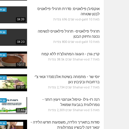
אוקסיג'ן פילאטיס: סדרת תרגילי פילאטיס
נבחר
לבטן שטוחה
מאת
10 שנים
vod-galit
696 צפיות
04:39
תרגילי פילאטיס- תרגיל פילאטיס לנשימה
נבחר
נכונה וחיזוק הבטן
מאת
10 שנים
vod-galit
800 צפיות
04:20
קרין גורן - העוגה המתגלצ’ת ללא קמח
נבחר
מאת
7 שנים
Shahar-vod
38.5k צפיות
10:17
יוסי שר - מתמחה בשיטת אלכסנדר וטאי צ'י
נבחר
ברחובות ובקיבוץ נען
מאת
7 שנים
Shahar-vod
2,734 צפיות
01:37
רנה רז-גילו -טיפול אנרגטי ויעוץ רוחני -
נבחר
נומרולוגית בגבעת שמואל
מאת
5 שנים
Shahar-vod
2,309 צפיות
01:46
סודות בתאריך הלידה, משמעות חודש הלידה -
נבחר
ינואר זינה ליבשיץ נומרולוגית