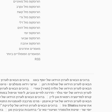
הורוסקופ מזל מאזניים
הורוסקופ מזל עקרב
הורוסקופ מזל קשת
הורוסקופ מזל גדי
הורוסקופ מזל דלי
הורוסקופ מזל דגים
הורוסקופ יומי
הורוסקופ שבועי
הורוסקופ אהבה
מאמרים אחרונים
המאמרים הפופולריים ביותר
RSS
ברוכים הבאים לערוץ הוידאו של יוסף בוטו
ברוכים הבאים לערוץ ה
הבאים לערוץ הוידאו של שולמית רונן
ערוצי וידאו מומלצים - טיוט
הבאים לערוץ הוידאו של וולדה (תאיר) עוזרי
ברוכים הבאים לערוץ ה
לערוץ הוידאו של יוסי גולד - הדרכה לחיים טובים, לימוד וטיפול במוח
קורס למדיטציה רפואית און ליין
ברוכים הבאים לערוץ הוידאו של 
הבאים לערוץ הוידאו של אריק איזנמן - מרכז מרכבה לאומנויות התנועה 
את שיטת Iro Shiatsu
ברוכים הבאים לערוץ הוידאו של קליניקת "
יוסי שר - שיטת אלכסנדר ושיעורי טאי צ'י ברחובות ובקיבוץ נען
ברו