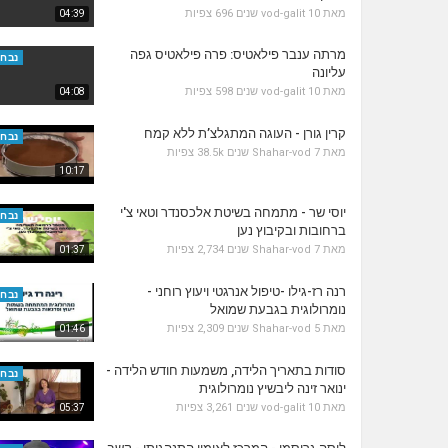
מאת
10 שנים
vod-galit
696 צפיות
04:39
מרתה ענבר פילאטיס: פרה פילאטיס גפה
נבחר
עליונה
מאת
10 שנים
vod-galit
598 צפיות
04:08
קרין גורן - העוגה המתגלצ’ת ללא קמח
נבחר
מאת
7 שנים
Shahar-vod
38.5k צפיות
10:17
יוסי שר - מתמחה בשיטת אלכסנדר וטאי צ'י
נבחר
ברחובות ובקיבוץ נען
מאת
7 שנים
Shahar-vod
2,734 צפיות
01:37
רנה רז-גילו -טיפול אנרגטי ויעוץ רוחני -
נבחר
נומרולוגית בגבעת שמואל
מאת
5 שנים
Shahar-vod
2,309 צפיות
01:46
סודות בתאריך הלידה, משמעות חודש הלידה -
נבחר
ינואר זינה ליבשיץ נומרולוגית
מאת
10 שנים
vod-galit
3,261 צפיות
05:37