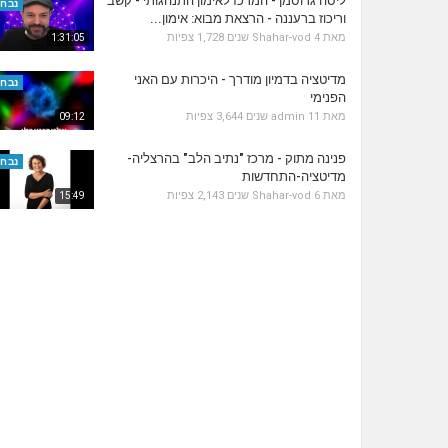
ליסה גרוסמן - המרכז לאימון התנהגותי - קשב
נבחר
וריכוז ברעננה - הרצאת מבוא: אימון...
מאת
4 שנים
Shahar-vod
1,728 צפיות
1:31:05
מדיטציה בדמיון מודרך - היכרות עם האני
נבחר
הפנימי
מאת
11 שנים
admin
3,644 צפיות
09:12
פנינה מתוק - מרכז "נתיב הלב" בהרצליה-
נבחר
מדיטציה-התחדשות
מאת
6 שנים
Shahar-vod
2,143 צפיות
15:49