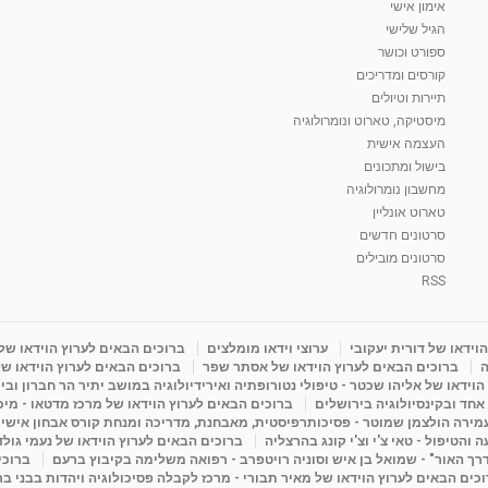
אימון אישי
הגיל שלישי
ספורט וכושר
קורסים ומדריכים
תיירות וטיולים
מיסטיקה, טארוט ונומרולוגיה
העצמה אישית
בישול ומתכונים
מחשבון נומרולוגיה
טארוט אונליין
סרטונים חדשים
סרטונים מובילים
RSS
וידאו של דורית יעקובי
ערוצי וידאו מומלצים
ברוכים הבאים לערוץ הוידאו של
ה
ברוכים הבאים לערוץ הוידאו של אסתר שפר
ברוכים הבאים לערוץ הוידאו של
וידאו של אליהו שכטר - טיפולי נטורופתיה ואירידיולוגיה במושב יתיר הר חברון ובי
 אחד ובקינסיולוגיה בירושלים
ברוכים הבאים לערוץ הוידאו של מרכז מדטאו - מיכא
עמירה הולצמן שמוטר - פסיכותרפיסטית, מאבחנת, מדריכה ומנחת קורס אבחון אישי
והטיפול - טאי צ'י וצ'י קונג בהרצליה
ברוכים הבאים לערוץ הוידאו של נעמי גול
דרך האור" - שמואל בן איש וסוניה רויטפרב - רפואה משלימה בקיבוץ ברעם
ברוכי
כים הבאים לערוץ הוידאו של מאיר תבורי - מרכז לקבלה פסיכולוגיה ויהדות בבני ב