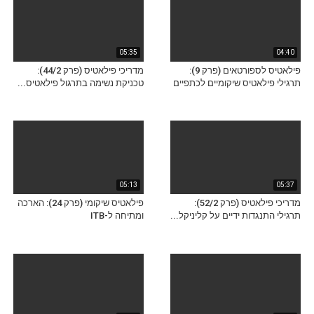
05:35
04:40
פילאטיס לספורטאים (פרק 9):
מדריכי פילאטיס (פרק 44/2):
תרגילי פילאטיס שיקומיים לכתפיים
טכניקת נשימה בתרגול פילאטיס...
05:13
05:37
מדריכי פילאטיס (פרק 52/2):
פילאטיס שיקומי (פרק 24): הארכה
תרגילי התנגדות ידיים על קליניקל...
ומתיחה ל-ITB