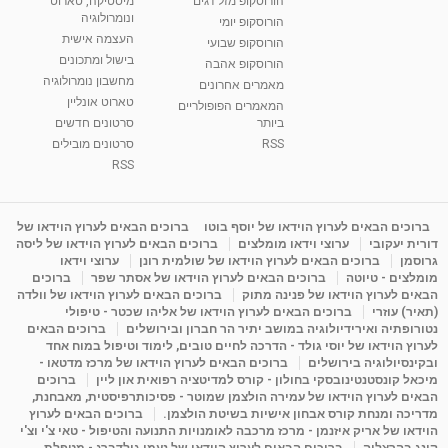
הורוסקופ מזל דגים
מיסטיקה, טארוט
ונומרולוגיה
הורוסקופ יומי
העצמה אישית
הורוסקופ שבועי
בישול ומתכונים
הורוסקופ אהבה
מחשבון נומרולוגיה
מאמרים אחרונים
טארוט אונליין
המאמרים הפופולריים
ביותר
סרטונים חדשים
RSS
סרטונים מובילים
RSS
ברוכים הבאים לערוץ הוידאו של יוסף בוטו
ברוכים הבאים לערוץ הוידאו של
דורית יעקובי
ערוצי וידאו מומלצים
ברוכים הבאים לערוץ הוידאו של ליסה
גרוסמן
ברוכים הבאים לערוץ הוידאו של שולמית רונן
ערוצי וידאו
מומלצים - טיוטה
ברוכים הבאים לערוץ הוידאו של אסתר שפר
ברוכים
הבאים לערוץ הוידאו של פנינה מתוק
ברוכים הבאים לערוץ הוידאו של וולדה
(תאיר) עוזרי
ברוכים הבאים לערוץ הוידאו של אליהו שכטר - טיפולי
נטורופתיה ואירידיולוגיה במושב יתיר הר חברון ובירושלים
ברוכים הבאים
לערוץ הוידאו של יוסי גולד - הדרכה לחיים טובים, לימוד וטיפול במוח אחד
ובקינסיולוגיה בירושלים
ברוכים הבאים לערוץ הוידאו של מרכז מדטאו -
מיכאל קונסטנטינובסקי בחולון - קורס למדיטציה רפואית און ליין
ברוכים
הבאים לערוץ הוידאו של עמירה הולצמן שמוטר - פסיכותרפיסטית, מאבחנת,
מדריכה ומנחת קורס אבחון אישיות בשיטת הולצמן.
ברוכים הבאים לערוץ
הוידאו של אריק איזנמן - מרכז מרכבה לאומנויות התנועה והטיפול - טאי צ'י וצ'י