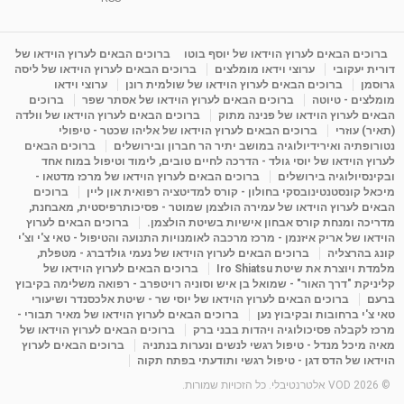
1:31:05
מאת
4 שנים
Shahar-vod
1,736 צפיות
מדיטציה בדמיון מודרך - היכרות עם האני הפנימי
ברוכים הבאים לערוץ הוידאו של יוסף בוטו
ברוכים הבאים לערוץ הוידאו של
דורית יעקובי
ערוצי וידאו מומלצים
ברוכים הבאים לערוץ הוידאו של ליסה
מאת
11 שנים
admin
3,649 צפיות
09:12
גרוסמן
ברוכים הבאים לערוץ הוידאו של שולמית רונן
ערוצי וידאו
מומלצים - טיוטה
ברוכים הבאים לערוץ הוידאו של אסתר שפר
ברוכים
הבאים לערוץ הוידאו של פנינה מתוק
ברוכים הבאים לערוץ הוידאו של וולדה
פנינה מתוק - מרכז "נתיב הלב" בהרצליה-
(תאיר) עוזרי
ברוכים הבאים לערוץ הוידאו של אליהו שכטר - טיפולי
מדיטציה-התחדשות
נטורופתיה ואירידיולוגיה במושב יתיר הר חברון ובירושלים
ברוכים הבאים
15:49
מאת
6 שנים
Shahar-vod
2,146 צפיות
לערוץ הוידאו של יוסי גולד - הדרכה לחיים טובים, לימוד וטיפול במוח אחד
ובקינסיולוגיה בירושלים
ברוכים הבאים לערוץ הוידאו של מרכז מדטאו -
מיכאל קונסטנטינובסקי בחולון - קורס למדיטציה רפואית און ליין
ברוכים
הבאים לערוץ הוידאו של עמירה הולצמן שמוטר - פסיכותרפיסטית, מאבחנת,
מדריכה ומנחת קורס אבחון אישיות בשיטת הולצמן.
ברוכים הבאים לערוץ
הוידאו של אריק איזנמן - מרכז מרכבה לאומנויות התנועה והטיפול - טאי צ'י וצ'י
קונג בהרצליה
ברוכים הבאים לערוץ הוידאו של נעמי גולדברג - מטפלת,
מלמדת ויוצרת את שיטת Iro Shiatsu
ברוכים הבאים לערוץ הוידאו של
קליניקת "דרך האור" - שמואל בן איש וסוניה רויטפרב - רפואה משלימה בקיבוץ
ברעם
ברוכים הבאים לערוץ הוידאו של יוסי שר - שיטת אלכסנדר ושיעורי
טאי צ'י ברחובות ובקיבוץ נען
ברוכים הבאים לערוץ הוידאו של מאיר תבורי -
מרכז לקבלה פסיכולוגיה ויהדות בבני ברק
ברוכים הבאים לערוץ הוידאו של
מאיה מיכל מנדל - טיפול רגשי לנשים ונערות בנתניה
ברוכים הבאים לערוץ
הוידאו של הדס דגן - טיפול רגשי ותודעתי בפתח תקוה
© 2026 VOD אלטרנטיבלי. כל הזכויות שמורות.