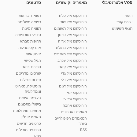
VOD אלטרנטיבלי
מאמרים וקישורים
סרטונים
תרגילי יוגה לכאבי גב תחתון
ראשי
הורוסקופ מזל טלה
רפואה ובריאות
מאת
11 שנים
admin
640 צפיות
08:28
יצירת קשר
הורוסקופ מזל שור
רפואה משלימה
תנאי השימוש
הורוסקופ מזל תאומים
רפואה סינית
קרין גורן - העוגה המתגלצ’ת ללא קמח
הורוסקופ מזל סרטן
טיפולי נטורופתיה
מאת
7 שנים
Shahar-vod
38.5k צפיות
הורוסקופ מזל אריה
תרופות סבתא
הורוסקופ מזל בתולה
אינדקס מחלות
10:17
הורוסקופ מזל מאזניים
אימון אישי
יוסי שר - מתמחה בשיטת אלכסנדר וטאי צ'י
הורוסקופ מזל עקרב
הגיל שלישי
ברחובות ובקיבוץ נען
הורוסקופ מזל קשת
ספורט וכושר
מאת
7 שנים
Shahar-vod
2,738 צפיות
הורוסקופ מזל גדי
קורסים ומדריכים
01:37
הורוסקופ מזל דלי
תיירות וטיולים
רנה רז-גילו -טיפול אנרגטי ויעוץ רוחני - נומרולוגית
הורוסקופ מזל דגים
מיסטיקה, טארוט
בגבעת שמואל
ונומרולוגיה
הורוסקופ יומי
01:46
מאת
5 שנים
Shahar-vod
2,314 צפיות
העצמה אישית
הורוסקופ שבועי
בישול ומתכונים
הורוסקופ אהבה
סודות בתאריך הלידה, משמעות חודש הלידה -
מחשבון נומרולוגיה
ינואר זינה ליבשיץ נומרולוגית
מאמרים אחרונים
טארוט אונליין
05:37
מאת
10 שנים
vod-galit
3,263 צפיות
המאמרים הפופולריים
ביותר
סרטונים חדשים
RSS
סרטונים מובילים
ליסה גרוסמן - המרכז לאימון התנהגותי - קשב
וריכוז ברעננה - הרצאת מבוא: אימון להצלחה של...
RSS