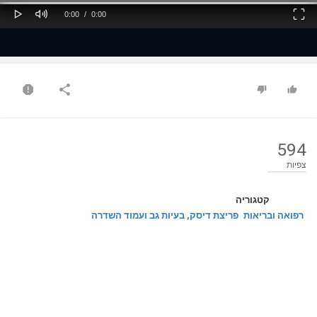
Play
Mute
Fullscreen
Current
Duration
0:00
/
0:00
Time
Time
594
צפיות
קטגוריה
רפואה ובריאות
פריצת דיסק, בעיות גב ועמוד השדרה