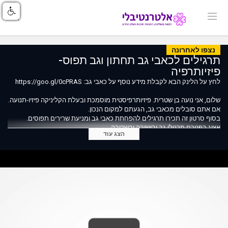
נצפו לאחרונה
תרגילים לכאבי גב תחתון וגב תפוס-
פיזיותרפיה
לחץ על הלינק הבא לקבלת מידע נוסף על כאבי גב: https://goo.gl/0cPRAS
שלום, אני נועה בן שטרית. פיזיותרפיסטית מוסמכת ובעלת הקליניקה פיזיו-תנועה.
אם אתם סובלים מכאבי גב, הגעתם למקום הנכון.
בסוף סרטון זה תכירו תרגילים להפחתת כאבי גב ומניעת שרירים תפוסים.
אציג בפניכם תרגילי גב ובישיבה ובשכיבה.
הצג עוד
בכל התרגילים חשוב להקשיב לגוף. צריך להרגיש שעובדים אך אין להגיע למצב
של כאב ממשי.
בעזרת טיפולי פיזיותרפיה ניתן להפחית את הכאבים ואת הנוקשות הקיימת בגב
התחתון.
הטיפולים כוללים: מתיחות, עיסויים, מוביליזציות, לעיתים דיקור מערבי והדבקת
קינזיוטייפ. לכל אלו מתווספים כמובן תרגילים רפואיים.
כדי להשיג תוצאות טובות מטיפולי הפיזיותרפיה, חשוב מאוד לתרגל בבית באופן
סדיר.
באתר שלי www.Physio-Tnoa.co.il תוכלו למצוא מידע נוסף על כאבי גב תחתון
או תלונות אחרות.