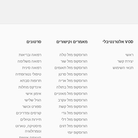
צוואר תפוס - תרגילים לשחרור צוואר תפוס, כאבי
צוואר
05:51
מאת
10 שנים
vod-galit
718 צפיות
תרגילים לכאבי צוואר או צוואר תפוס - פיזיותרפיה
מאת
7 שנים
Shahar-vod
905 צפיות
VOD אלטרנטיבלי
מאמרים וקישורים
סרטונים
04:59
גב תחתון תפוס - תרגילים לשחרור גב תחתון,
ראשי
הורוסקופ מזל טלה
רפואה ובריאות
תרגילים לכאבי...
יצירת קשר
הורוסקופ מזל שור
רפואה משלימה
09:01
מאת
11 שנים
vod-galit
1,293 צפיות
תנאי השימוש
הורוסקופ מזל תאומים
רפואה סינית
הורוסקופ מזל סרטן
טיפולי נטורופתיה
קרין גורן - העוגה המתגלצ’ת ללא קמח
הורוסקופ מזל אריה
תרופות סבתא
מאת
7 שנים
Shahar-vod
38.5k צפיות
הורוסקופ מזל בתולה
אינדקס מחלות
הורוסקופ מזל מאזניים
10:17
אימון אישי
הורוסקופ מזל עקרב
הגיל שלישי
יוסי שר - מתמחה בשיטת אלכסנדר וטאי צ'י
הורוסקופ מזל קשת
ספורט וכושר
ברחובות ובקיבוץ נען
הורוסקופ מזל גדי
קורסים ומדריכים
מאת
7 שנים
Shahar-vod
2,734 צפיות
01:37
הורוסקופ מזל דלי
תיירות וטיולים
הורוסקופ מזל דגים
מיסטיקה, טארוט
רנה רז-גילו -טיפול אנרגטי ויעוץ רוחני - נומרולוגית
ונומרולוגיה
בגבעת שמואל
הורוסקופ יומי
01:46
העצמה אישית
מאת
5 שנים
Shahar-vod
2,309 צפיות