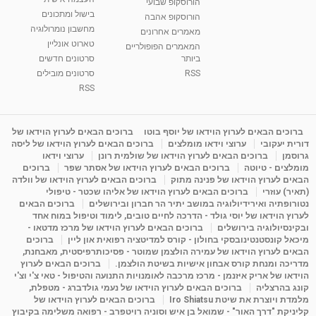
הורוסקופ שבועי
בישול ומתכונים
הורוסקופ אהבה
מחשבון נומרולוגיה
סודות בתאריך הלידה, משמעות חודש הלידה -
מאמרים אחרונים
ינואר זינה ליבשיץ נומרולוגית
טארוט אונליין
המאמרים הפופולריים
05:37
מאת
10 שנים
vod-galit
3,261 צפיות
ביותר
סרטונים חדשים
RSS
סרטונים מובילים
ליסה גרוסמן - המרכז לאימון התנהגותי - קשב
RSS
וריכוז ברעננה - הרצאת מבוא: אימון להצלחה של...
1:31:05
מאת
4 שנים
Shahar-vod
1,719 צפיות
ברוכים הבאים לערוץ הוידאו של יוסף בוטו
ברוכים הבאים לערוץ הוידאו של
מדיטציה בדמיון מודרך - היכרות עם האני הפנימי
דורית יעקובי
ערוצי וידאו מומלצים
ברוכים הבאים לערוץ הוידאו של ליסה
מאת
11 שנים
admin
3,644 צפיות
גרוסמן
ברוכים הבאים לערוץ הוידאו של שולמית רונן
ערוצי וידאו
09:12
מומלצים - טיוטה
ברוכים הבאים לערוץ הוידאו של אסתר שפר
ברוכים
הבאים לערוץ הוידאו של פנינה מתוק
ברוכים הבאים לערוץ הוידאו של וולדה
(תאיר) עוזרי
ברוכים הבאים לערוץ הוידאו של אליהו שכטר - טיפולי
פנינה מתוק - מרכז "נתיב הלב" בהרצליה-
נטורופתיה ואירידיולוגיה במושב יתיר הר חברון ובירושלים
ברוכים הבאים
מדיטציה-התחדשות
לערוץ הוידאו של יוסי גולד - הדרכה לחיים טובים, לימוד וטיפול במוח אחד
15:49
מאת
6 שנים
Shahar-vod
2,143 צפיות
ובקינסיולוגיה בירושלים
ברוכים הבאים לערוץ הוידאו של מרכז מדטאו -
מיכאל קונסטנטינובסקי בחולון - קורס למדיטציה רפואית און ליין
ברוכים
הבאים לערוץ הוידאו של עמירה הולצמן שמוטר - פסיכותרפיסטית, מאבחנת,
מדריכה ומנחת קורס אבחון אישיות בשיטת הולצמן.
ברוכים הבאים לערוץ
הוידאו של אריק איזנמן - מרכז מרכבה לאומנויות התנועה והטיפול - טאי צ'י וצ'י
קונג בהרצליה
ברוכים הבאים לערוץ הוידאו של נעמי גולדברג - מטפלת,
מלמדת ויוצרת את שיטת Iro Shiatsu
ברוכים הבאים לערוץ הוידאו של
קליניקת "דרך האור" - שמואל בן איש וסוניה רויטפרב - רפואה משלימה בקיבוץ