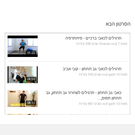
הסרטון הבא
תרגילים לכאבי ברכיים - פיזיותרפיה
מאת
7 שנים
Shahar-vod
590 צפיות
05:22
תרגילים לכאבי גב תחתון - קובי אביב
מאת
10 שנים
vod-galit
593 צפיות
04:50
כאבי גב תחתון - תרגילים לשחרור גב תחתון, גב
תחתון תפוס,...
08:11
מאת
10 שנים
vod-galit
847 צפיות
מתיחות לגב תחתון - תרגילים לכאבי גב תחתון,
לביצוע...
06:20
מאת
11 שנים
vod-galit
1,077 צפיות