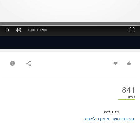
ss
Loaded
: 0%
0%
Play
Mute
Fullscreen
Current
Duration
0:00
/
0:00
Time
Time
841
צפיות
קטגוריה
ספורט וכושר
אימון פילאטיס