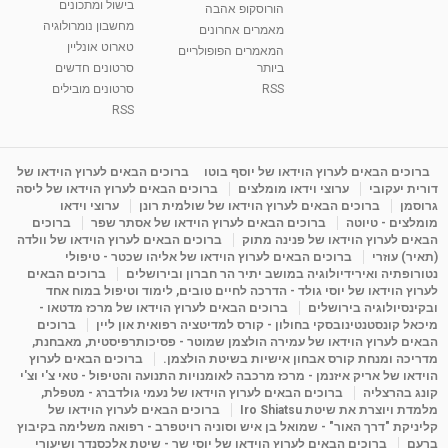
בישול ומתכונים
הורוסקופ אהבה
סודות בתאריך הלידה, משמעות חודש הלידה -
מחשבון נומרולוגיה
ינואר זינה ליבשיץ נומרולוגית
מאמרים אחרונים
טארוט אונליין
05:37
מאת
10 שנים
vod-galit
3,261 צפיות
המאמרים הפופולריים
ביותר
סרטונים חדשים
RSS
סרטונים מובילים
ליסה גרוסמן - המרכז לאימון התנהגותי - קשב
וריכוז ברעננה - הרצאת מבוא: אימון להצלחה של...
RSS
1:31:05
מאת
4 שנים
Shahar-vod
1,732 צפיות
מדיטציה בדמיון מודרך - היכרות עם האני הפנימי
ברוכים הבאים לערוץ הוידאו של יוסף בוטו
ברוכים הבאים לערוץ הוידאו של
דורית יעקובי
ערוצי וידאו מומלצים
ברוכים הבאים לערוץ הוידאו של ליסה
מאת
11 שנים
admin
3,644 צפיות
09:12
גרוסמן
ברוכים הבאים לערוץ הוידאו של שולמית רונן
ערוצי וידאו
מומלצים - טיוטה
ברוכים הבאים לערוץ הוידאו של אסתר שפר
ברוכים
הבאים לערוץ הוידאו של פנינה מתוק
ברוכים הבאים לערוץ הוידאו של וולדה
פנינה מתוק - מרכז "נתיב הלב" בהרצליה-
(תאיר) עוזרי
ברוכים הבאים לערוץ הוידאו של אליהו שכטר - טיפולי
מדיטציה-התחדשות
נטורופתיה ואירידיולוגיה במושב יתיר הר חברון ובירושלים
ברוכים הבאים
15:49
מאת
6 שנים
Shahar-vod
2,143 צפיות
לערוץ הוידאו של יוסי גולד - הדרכה לחיים טובים, לימוד וטיפול במוח אחד
ובקינסיולוגיה בירושלים
ברוכים הבאים לערוץ הוידאו של מרכז מדטאו -
מיכאל קונסטנטינובסקי בחולון - קורס למדיטציה רפואית און ליין
ברוכים
הבאים לערוץ הוידאו של עמירה הולצמן שמוטר - פסיכותרפיסטית, מאבחנת,
מדריכה ומנחת קורס אבחון אישיות בשיטת הולצמן.
ברוכים הבאים לערוץ
הוידאו של אריק איזנמן - מרכז מרכבה לאומנויות התנועה והטיפול - טאי צ'י וצ'י
קונג בהרצליה
ברוכים הבאים לערוץ הוידאו של נעמי גולדברג - מטפלת,
מלמדת ויוצרת את שיטת Iro Shiatsu
ברוכים הבאים לערוץ הוידאו של
קליניקת "דרך האור" - שמואל בן איש וסוניה רויטפרב - רפואה משלימה בקיבוץ
ברעם
ברוכים הבאים לערוץ הוידאו של יוסי שר - שיטת אלכסנדר ושיעורי