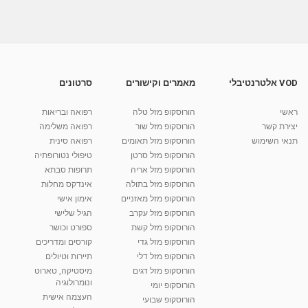
משקל...
04:20
מאת
10 שנים
vod-galit
896 צפיות
מדריכי פילאטיס (פרק 16): תרגילי פילאטיס
מכשירים...
05:28
מאת
10 שנים
vod-galit
659 צפיות
VOD אלטרנטיבלי
מאמרים וקישורים
סרטונים
פילאטיס שיקומי (פרק 14/2): תרגילי רגליים לשיפור
תפקוד...
ראשי
הורוסקופ מזל טלה
רפואה ובריאות
07:42
מאת
10 שנים
vod-galit
490 צפיות
יצירת קשר
הורוסקופ מזל שור
רפואה משלימה
תנאי השימוש
הורוסקופ מזל תאומים
רפואה סינית
קרין גורן - העוגה המתגלצ’ת ללא קמח
הורוסקופ מזל סרטן
טיפולי נטורופתיה
מאת
7 שנים
Shahar-vod
38.5k צפיות
הורוסקופ מזל אריה
תרופות סבתא
הורוסקופ מזל בתולה
אינדקס מחלות
10:17
הורוסקופ מזל מאזניים
אימון אישי
יוסי שר - מתמחה בשיטת אלכסנדר וטאי צ'י
הורוסקופ מזל עקרב
הגיל שלישי
ברחובות ובקיבוץ נען
הורוסקופ מזל קשת
ספורט וכושר
מאת
7 שנים
Shahar-vod
2,734 צפיות
הורוסקופ מזל גדי
קורסים ומדריכים
01:37
הורוסקופ מזל דלי
תיירות וטיולים
רנה רז-גילו -טיפול אנרגטי ויעוץ רוחני - נומרולוגית
הורוסקופ מזל דגים
מיסטיקה, טארוט
בגבעת שמואל
ונומרולוגיה
הורוסקופ יומי
01:46
מאת
5 שנים
Shahar-vod
2,309 צפיות
העצמה אישית
הורוסקופ שבועי