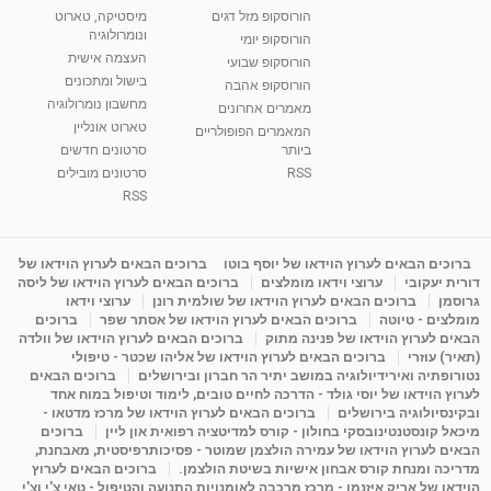
רנה רז-גילו -טיפול אנרגטי ויעוץ רוחני - נומרולוגית
הורוסקופ מזל דגים
מיסטיקה, טארוט
בגבעת שמואל
ונומרולוגיה
הורוסקופ יומי
01:46
מאת
5 שנים
Shahar-vod
2,314 צפיות
העצמה אישית
הורוסקופ שבועי
בישול ומתכונים
הורוסקופ אהבה
סודות בתאריך הלידה, משמעות חודש הלידה -
מחשבון נומרולוגיה
ינואר זינה ליבשיץ נומרולוגית
מאמרים אחרונים
טארוט אונליין
05:37
מאת
10 שנים
vod-galit
3,263 צפיות
המאמרים הפופולריים
ביותר
סרטונים חדשים
RSS
סרטונים מובילים
ליסה גרוסמן - המרכז לאימון התנהגותי - קשב
וריכוז ברעננה - הרצאת מבוא: אימון להצלחה של...
RSS
1:31:05
מאת
4 שנים
Shahar-vod
1,736 צפיות
מדיטציה בדמיון מודרך - היכרות עם האני הפנימי
ברוכים הבאים לערוץ הוידאו של יוסף בוטו
ברוכים הבאים לערוץ הוידאו של
דורית יעקובי
ערוצי וידאו מומלצים
ברוכים הבאים לערוץ הוידאו של ליסה
מאת
11 שנים
admin
3,649 צפיות
09:12
גרוסמן
ברוכים הבאים לערוץ הוידאו של שולמית רונן
ערוצי וידאו
מומלצים - טיוטה
ברוכים הבאים לערוץ הוידאו של אסתר שפר
ברוכים
הבאים לערוץ הוידאו של פנינה מתוק
ברוכים הבאים לערוץ הוידאו של וולדה
פנינה מתוק - מרכז "נתיב הלב" בהרצליה-
(תאיר) עוזרי
ברוכים הבאים לערוץ הוידאו של אליהו שכטר - טיפולי
מדיטציה-התחדשות
נטורופתיה ואירידיולוגיה במושב יתיר הר חברון ובירושלים
ברוכים הבאים
15:49
מאת
6 שנים
Shahar-vod
2,146 צפיות
לערוץ הוידאו של יוסי גולד - הדרכה לחיים טובים, לימוד וטיפול במוח אחד
ובקינסיולוגיה בירושלים
ברוכים הבאים לערוץ הוידאו של מרכז מדטאו -
מיכאל קונסטנטינובסקי בחולון - קורס למדיטציה רפואית און ליין
ברוכים
הבאים לערוץ הוידאו של עמירה הולצמן שמוטר - פסיכותרפיסטית, מאבחנת,
מדריכה ומנחת קורס אבחון אישיות בשיטת הולצמן.
ברוכים הבאים לערוץ
הוידאו של אריק איזנמן - מרכז מרכבה לאומנויות התנועה והטיפול - טאי צ'י וצ'י