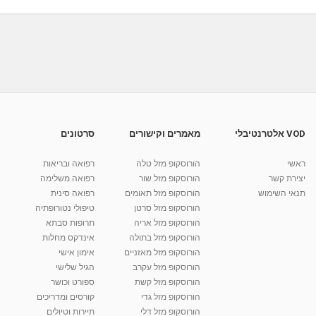
08:53
מאת
11 שנים
vod-galit
823 צפיות
כאבי גב תחתון - תרגילים לשחרור מותן כסל
להקלה על כאבי...
08:49
מאת
10 שנים
vod-galit
1,475 צפיות
גב תחתון תפוס - תרגילים לשחרור גב תחתון,
תרגילים לכאבי...
09:01
מאת
11 שנים
vod-galit
1,295 צפיות
VOD אלטרנטיבלי
מאמרים וקישורים
סרטונים
ספורט טיפולי -תרגילים לבעיות ולכאבי צוואר -
כתפיים #1
ראשי
הורוסקופ מזל טלה
רפואה ובריאות
17:47
מאת
5 שנים
admin
1,398 צפיות
יצירת קשר
הורוסקופ מזל שור
רפואה משלימה
תנאי השימוש
הורוסקופ מזל תאומים
רפואה סינית
קרין גורן - העוגה המתגלצ’ת ללא קמח
הורוסקופ מזל סרטן
טיפולי נטורופתיה
מאת
7 שנים
Shahar-vod
38.5k צפיות
הורוסקופ מזל אריה
תרופות סבתא
הורוסקופ מזל בתולה
אינדקס מחלות
10:17
הורוסקופ מזל מאזניים
אימון אישי
יוסי שר - מתמחה בשיטת אלכסנדר וטאי צ'י
הורוסקופ מזל עקרב
הגיל שלישי
ברחובות ובקיבוץ נען
הורוסקופ מזל קשת
ספורט וכושר
מאת
7 שנים
Shahar-vod
2,738 צפיות
הורוסקופ מזל גדי
קורסים ומדריכים
01:37
הורוסקופ מזל דלי
תיירות וטיולים