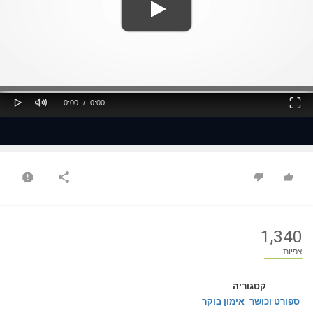
ss
Loaded
: 0%
0%
Play
Mute
Fullscreen
Current
Duration
0:00
/
0:00
Time
Time
1,340
צפיות
קטגוריה
ספורט וכושר
אימון בוקר