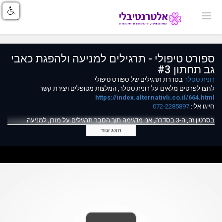
ספורט טיפולי - תרגילים למניעה ולהפגת כאבי
גב תחתון #3
רונית טסלר
בסדרת תרגילים של ספורט טיפולי
לחצו לפרטים מלאים על רונית טסלר, המלצות מטופלים ויצירת קשר
https://index.alternativli.co.il/664.html
חייגו אלי:
072-2285897
בסרטון זה, ה-3 בסדרה, אני מדגימה תוך הסבר תרגילים על מזרן, למניעה
ולהפגת כאבי גב.
הצג עוד
אם טרם צפיתם / תרגלתם את הסרטון ה-1 בסדרה, אני ממליצה מאוד, הוא
הבסיס לכל הסרטונים שבאים אחריו.
הקליניקה שלי בזכרון יעקב
הניסיון התרפוייטי שלי מעל 30 שנה.
https://mysiteis.co.il/ronit-tesler/