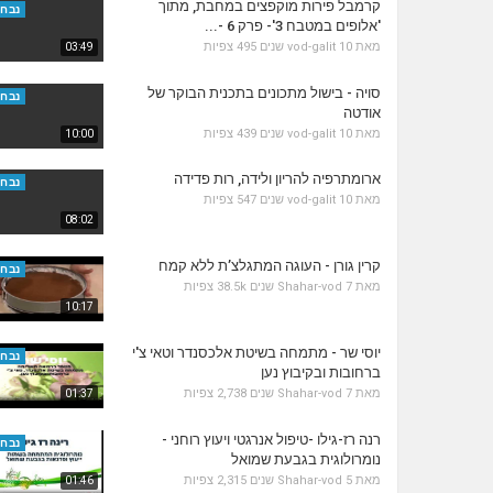
קרמבל פירות מוקפצים במחבת, מתוך
נבחר
'אלופים במטבח 3'- פרק 6 -...
מאת
10 שנים
vod-galit
495 צפיות
03:49
סויה - בישול מתכונים בתכנית הבוקר של
נבחר
אודטה
מאת
10 שנים
vod-galit
439 צפיות
10:00
ארומתרפיה להריון ולידה, רות פדידה
נבחר
מאת
10 שנים
vod-galit
547 צפיות
08:02
קרין גורן - העוגה המתגלצ’ת ללא קמח
נבחר
מאת
7 שנים
Shahar-vod
38.5k צפיות
10:17
יוסי שר - מתמחה בשיטת אלכסנדר וטאי צ'י
נבחר
ברחובות ובקיבוץ נען
מאת
7 שנים
Shahar-vod
2,738 צפיות
01:37
רנה רז-גילו -טיפול אנרגטי ויעוץ רוחני -
נבחר
נומרולוגית בגבעת שמואל
מאת
5 שנים
Shahar-vod
2,315 צפיות
01:46