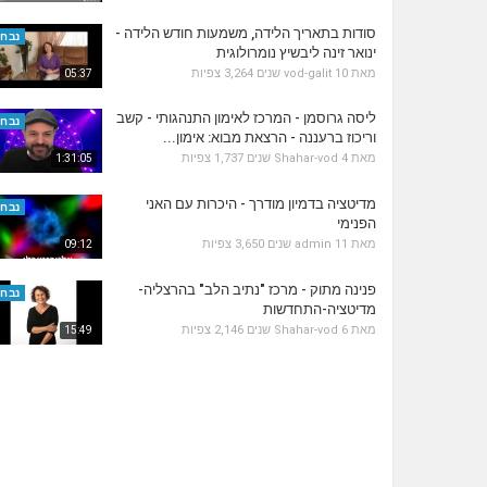
סודות בתאריך הלידה, משמעות חודש הלידה -
נבחר
ינואר זינה ליבשיץ נומרולוגית
מאת
10 שנים
vod-galit
3,264 צפיות
05:37
ליסה גרוסמן - המרכז לאימון התנהגותי - קשב
נבחר
וריכוז ברעננה - הרצאת מבוא: אימון...
מאת
4 שנים
Shahar-vod
1,737 צפיות
1:31:05
מדיטציה בדמיון מודרך - היכרות עם האני
נבחר
הפנימי
מאת
11 שנים
admin
3,650 צפיות
09:12
פנינה מתוק - מרכז "נתיב הלב" בהרצליה-
נבחר
מדיטציה-התחדשות
מאת
6 שנים
Shahar-vod
2,146 צפיות
15:49