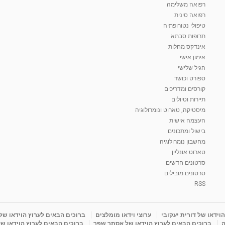
רפואה משלימה
רפואה סינית
טיפולי נטורופתיה
תרופות סבתא
אינדקס מחלות
אימון אישי
הגיל שלישי
ספורט וכושר
קורסים ומדריכים
תיירות וטיולים
מיסטיקה, טארוט ונומרולוגיה
העצמה אישית
בישול ומתכונים
מחשבון נומרולוגיה
טארוט אונליין
סרטונים חדשים
סרטונים מובילים
RSS
וידאו של דורית יעקובי
ערוצי וידאו מומלצים
ברוכים הבאים לערוץ הוידאו של
ה
ברוכים הבאים לערוץ הוידאו של אסתר שפר
ברוכים הבאים לערוץ הוידאו של