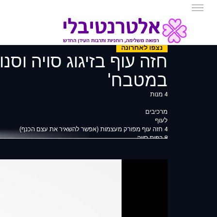
נצפו לאחרונה
חזה עוף בזיגוג סויה וסנ
במטבח'
4 מנות
מרכיבים
לעוף
4 חזה עוף מפורק מעצמות (אפשר להשאיר את עצם הכנף)
8 כפות סויה
4 כפות דבש
1 כף זנגביל מגורר בפומפייה או קצוץ דק מאוד
4 כפות שמן סויה או תירס
לצנוניות
16 צנוניות שטופות וחתוכות לחצי
1/4 צרור גרגיר הנחלים חתוך גס
1 כף שמן סויה לתיבול הצנוניות
פלפל שחור גרוס מעט מלח לתיבול הצנוניות