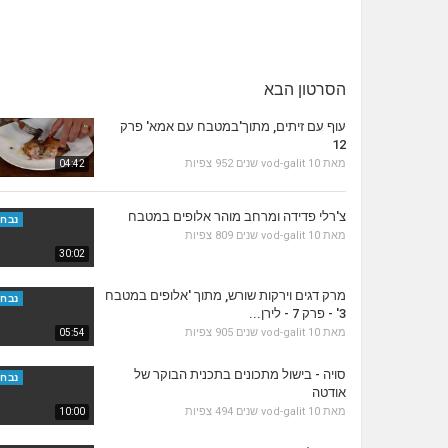
הסרטון הבא
עוף עם זיתים, מתוך'במטבח עם אמא' פרק
12
מאת
10 שנים
vod-galit
952 צפיות
04:42
צ'רלי פדידה ומרחב מוהר אלופים במטבח
נבחר
מאת
10 שנים
vod-galit
809 צפיות
30:02
מרק דגים וירקות שורש, מתוך 'אלופים במטבח
נבחר
3' - פרק 7 - לירן...
מאת
10 שנים
vod-galit
905 צפיות
05:54
סויה - בישול מתכונים בתכנית הבוקר של
נבחר
אודטה
מאת
10 שנים
vod-galit
494 צפיות
10:00