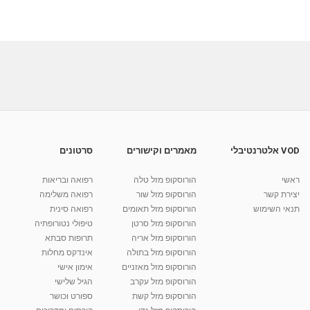
VOD אלטרנטיבלי
מאמרים וקישורים
סרטונים
ראשי
הורוסקופ מזל טלה
רפואה ובריאות
יצירת קשר
הורוסקופ מזל שור
רפואה משלימה
תנאי השימוש
הורוסקופ מזל תאומים
רפואה סינית
הורוסקופ מזל סרטן
טיפולי נטורופתיה
הורוסקופ מזל אריה
תרופות סבתא
הורוסקופ מזל בתולה
אינדקס מחלות
הורוסקופ מזל מאזניים
אימון אישי
הורוסקופ מזל עקרב
הגיל שלישי
הורוסקופ מזל קשת
ספורט וכושר