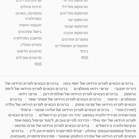
הורוסקופ מזל גדי
קורסים ומדריכים
הורוסקופ מזל דלי
תיירות וטיולים
הורוסקופ מזל דגים
מיסטיקה, טארוט
ונומרולוגיה
הורוסקופ יומי
העצמה אישית
הורוסקופ שבועי
בישול ומתכונים
הורוסקופ אהבה
מחשבון נומרולוגיה
מאמרים אחרונים
טארוט אונליין
המאמרים הפופולריים
ביותר
סרטונים חדשים
RSS
סרטונים מובילים
RSS
ברוכים הבאים לערוץ הוידאו של יוסף בוטו
ברוכים הבאים לערוץ הוידאו של
דורית יעקובי
ערוצי וידאו מומלצים
ברוכים הבאים לערוץ הוידאו של ליסה
גרוסמן
ברוכים הבאים לערוץ הוידאו של שולמית רונן
ערוצי וידאו
מומלצים - טיוטה
ברוכים הבאים לערוץ הוידאו של אסתר שפר
ברוכים
הבאים לערוץ הוידאו של פנינה מתוק
ברוכים הבאים לערוץ הוידאו של וולדה
(תאיר) עוזרי
ברוכים הבאים לערוץ הוידאו של אליהו שכטר - טיפולי
נטורופתיה ואירידיולוגיה במושב יתיר הר חברון ובירושלים
ברוכים הבאים
לערוץ הוידאו של יוסי גולד - הדרכה לחיים טובים, לימוד וטיפול במוח אחד
ובקינסיולוגיה בירושלים
ברוכים הבאים לערוץ הוידאו של מרכז מדטאו -
מיכאל קונסטנטינובסקי בחולון - קורס למדיטציה רפואית און ליין
ברוכים
הבאים לערוץ הוידאו של עמירה הולצמן שמוטר - פסיכותרפיסטית, מאבחנת,