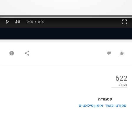
ss
Loaded
: 0%
0%
Play
Mute
Fullscreen
Current
Duration
0:00
/
0:00
Time
Time
622
צפיות
קטגוריה
ספורט וכושר
אימון פילאטיס