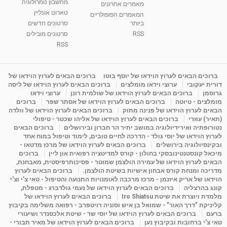
מחשבון נומרולוגיה
ינואר זינה ליבשיץ נומרולוגית
מאמרים אחרונים
טארוט אונליין
05:37
מאת
10 שנים
vod-galit
3,263 צפיות
המאמרים הפופולריים
ביותר
סרטונים חדשים
RSS
סרטונים מובילים
ליסה גרוסמן - המרכז לאימון התנהגותי - קשב
וריכוז ברעננה - הרצאת מבוא: אימון להצלחה של...
RSS
1:31:05
מאת
4 שנים
Shahar-vod
1,737 צפיות
מדיטציה בדמיון מודרך - היכרות עם האני הפנימי
ברוכים הבאים לערוץ הוידאו של יוסף בוטו
ברוכים הבאים לערוץ הוידאו של
דורית יעקובי
ערוצי וידאו מומלצים
ברוכים הבאים לערוץ הוידאו של ליסה
מאת
11 שנים
admin
3,650 צפיות
09:12
גרוסמן
ברוכים הבאים לערוץ הוידאו של שולמית רונן
ערוצי וידאו
מומלצים - טיוטה
ברוכים הבאים לערוץ הוידאו של אסתר שפר
ברוכים
הבאים לערוץ הוידאו של פנינה מתוק
ברוכים הבאים לערוץ הוידאו של וולדה
פנינה מתוק - מרכז "נתיב הלב" בהרצליה-
(תאיר) עוזרי
ברוכים הבאים לערוץ הוידאו של אליהו שכטר - טיפולי
מדיטציה-התחדשות
נטורופתיה ואירידיולוגיה במושב יתיר הר חברון ובירושלים
ברוכים הבאים
15:49
מאת
6 שנים
Shahar-vod
2,146 צפיות
לערוץ הוידאו של יוסי גולד - הדרכה לחיים טובים, לימוד וטיפול במוח אחד
ובקינסיולוגיה בירושלים
ברוכים הבאים לערוץ הוידאו של מרכז מדטאו -
מיכאל קונסטנטינובסקי בחולון - קורס למדיטציה רפואית און ליין
ברוכים
הבאים לערוץ הוידאו של עמירה הולצמן שמוטר - פסיכותרפיסטית, מאבחנת,
מדריכה ומנחת קורס אבחון אישיות בשיטת הולצמן.
ברוכים הבאים לערוץ
הוידאו של אריק איזנמן - מרכז מרכבה לאומנויות התנועה והטיפול - טאי צ'י וצ'י
קונג בהרצליה
ברוכים הבאים לערוץ הוידאו של נעמי גולדברג - מטפלת,
מלמדת ויוצרת את שיטת Iro Shiatsu
ברוכים הבאים לערוץ הוידאו של
קליניקת "דרך האור" - שמואל בן איש וסוניה רויטפרב - רפואה משלימה בקיבוץ
ברעם
ברוכים הבאים לערוץ הוידאו של יוסי שר - שיטת אלכסנדר ושיעורי
טאי צ'י ברחובות ובקיבוץ נען
ברוכים הבאים לערוץ הוידאו של מאיר תבורי -