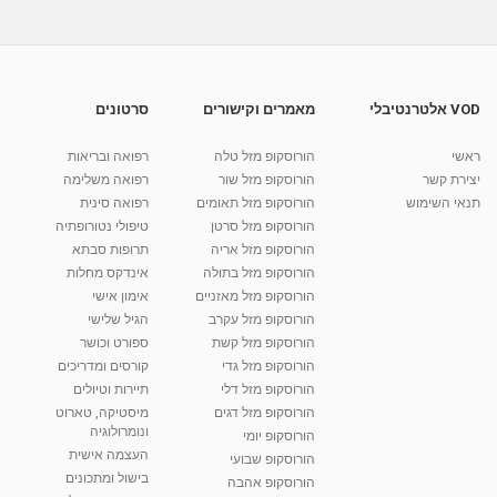
מאת
10 שנים
vod-galit
669 צפיות
פילאטיס מזרן (פרק 5): איך נושמים בזמן תרגול
פילאטיס?
04:50
מאת
10 שנים
vod-galit
510 צפיות
VOD אלטרנטיבלי
מאמרים וקישורים
סרטונים
פילאטיס מזרן (פרק 6):תרגילי מזרן לחיזוק שרירי
הליבה
ראשי
הורוסקופ מזל טלה
רפואה ובריאות
07:11
מאת
10 שנים
vod-galit
650 צפיות
יצירת קשר
הורוסקופ מזל שור
רפואה משלימה
תנאי השימוש
הורוסקופ מזל תאומים
רפואה סינית
קרין גורן - העוגה המתגלצ’ת ללא קמח
הורוסקופ מזל סרטן
טיפולי נטורופתיה
מאת
7 שנים
Shahar-vod
38.5k צפיות
הורוסקופ מזל אריה
תרופות סבתא
הורוסקופ מזל בתולה
אינדקס מחלות
10:17
הורוסקופ מזל מאזניים
אימון אישי
יוסי שר - מתמחה בשיטת אלכסנדר וטאי צ'י
הורוסקופ מזל עקרב
הגיל שלישי
ברחובות ובקיבוץ נען
הורוסקופ מזל קשת
ספורט וכושר
מאת
7 שנים
Shahar-vod
2,738 צפיות
הורוסקופ מזל גדי
קורסים ומדריכים
01:37
הורוסקופ מזל דלי
תיירות וטיולים
רנה רז-גילו -טיפול אנרגטי ויעוץ רוחני - נומרולוגית
הורוסקופ מזל דגים
מיסטיקה, טארוט
בגבעת שמואל
ונומרולוגיה
הורוסקופ יומי
01:46
מאת
5 שנים
Shahar-vod
2,315 צפיות
העצמה אישית
הורוסקופ שבועי
בישול ומתכונים
הורוסקופ אהבה
סודות בתאריך הלידה, משמעות חודש הלידה -