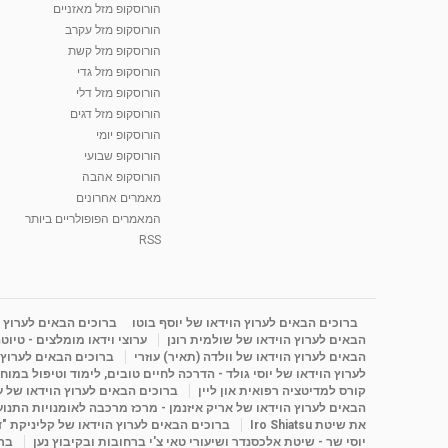
הורוסקופ מזל מאזניים
הורוסקופ מזל עקרב
הורוסקופ מזל קשת
הורוסקופ מזל גדי
הורוסקופ מזל דלי
הורוסקופ מזל דגים
הורוסקופ יומי
הורוסקופ שבועי
הורוסקופ אהבה
מאמרים אחרונים
המאמרים הפופולריים ביותר
RSS
ברוכים הבאים לערוץ הוידאו של יוסף בוטו
ברוכים הבאים לערוץ ה
הבאים לערוץ הוידאו של שולמית רונן
ערוצי וידאו מומלצים - טיוט
הבאים לערוץ הוידאו של וולדה (תאיר) עוזרי
ברוכים הבאים לערוץ ה
לערוץ הוידאו של יוסי גולד - הדרכה לחיים טובים, לימוד וטיפול במוח
קורס למדיטציה רפואית און ליין
ברוכים הבאים לערוץ הוידאו של 
הבאים לערוץ הוידאו של אריק איזנמן - מרכז מרכבה לאומנויות התנועה 
את שיטת Iro Shiatsu
ברוכים הבאים לערוץ הוידאו של קליניקת "
יוסי שר - שיטת אלכסנדר ושיעורי טאי צ'י ברחובות ובקיבוץ נען
ברו