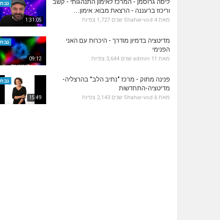
ליסה גרוסמן - המרכז לאימון התנהגותי - קשב
נבחר
וריכוז ברעננה - הרצאת מבוא: אימון...
מאת
4 שנים
Shahar-vod
1,727 צפיות
1:31:05
מדיטציה בדמיון מודרך - היכרות עם האני
נבחר
הפנימי
מאת
11 שנים
admin
3,644 צפיות
09:12
פנינה מתוק - מרכז "נתיב הלב" בהרצליה-
נבחר
מדיטציה-התחדשות
מאת
6 שנים
Shahar-vod
2,143 צפיות
15:49