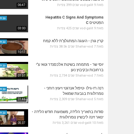
מאת
9 שנים
vod-galit
399 צפיות
06:47
Hepatitis C Signs And Symptoms
נבחר
הפטיטיס C
מאת
9 שנים
vod-galit
425 צפיות
03:00
קרין גורן - העוגה המתגלצ’ת ללא קמח
נבחר
מאת
7 שנים
Shahar-vod
38.5k צפיות
10:17
יוסי שר - מתמחה בשיטת אלכסנדר וטאי צ'י
נבחר
ברחובות ובקיבוץ נען
מאת
7 שנים
Shahar-vod
2,734 צפיות
01:37
רנה רז-גילו -טיפול אנרגטי ויעוץ רוחני -
נבחר
נומרולוגית בגבעת שמואל
מאת
5 שנים
Shahar-vod
2,309 צפיות
01:46
סודות בתאריך הלידה, משמעות חודש הלידה -
נבחר
ינואר זינה ליבשיץ נומרולוגית
מאת
10 שנים
vod-galit
3,261 צפיות
05:37