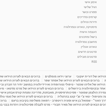
אימון אישי
הגיל שלישי
ספורט וכושר
קורסים ומדריכים
תיירות וטיולים
מיסטיקה, טארוט ונומרולוגיה
העצמה אישית
בישול ומתכונים
מחשבון נומרולוגיה
טארוט אונליין
סרטונים חדשים
סרטונים מובילים
RSS
וידאו של דורית יעקובי
ערוצי וידאו מומלצים
ברוכים הבאים לערוץ הוידאו של
ה
ברוכים הבאים לערוץ הוידאו של אסתר שפר
ברוכים הבאים לערוץ הוידאו של
וידאו של אליהו שכטר - טיפולי נטורופתיה ואירידיולוגיה במושב יתיר הר חברון ובי
 אחד ובקינסיולוגיה בירושלים
ברוכים הבאים לערוץ הוידאו של מרכז מדטאו - מיכא
עמירה הולצמן שמוטר - פסיכותרפיסטית, מאבחנת, מדריכה ומנחת קורס אבחון אישי
והטיפול - טאי צ'י וצ'י קונג בהרצליה
ברוכים הבאים לערוץ הוידאו של נעמי גול
דרך האור" - שמואל בן איש וסוניה רויטפרב - רפואה משלימה בקיבוץ ברעם
ברוכי
כים הבאים לערוץ הוידאו של מאיר תבורי - מרכז לקבלה פסיכולוגיה ויהדות בבני ב