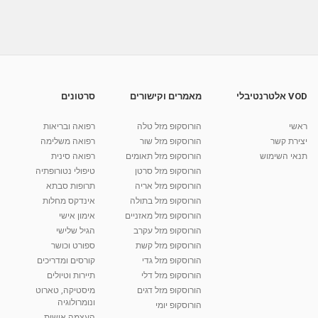
מיקי שמו עושה בית ספר - פרק 11: מתכוני
קאפקייקס
37:59
מאת
10 שנים
vod-galit
448 צפיות
קאפקייקס נאנטה עם קרם לימון ופיסטוק ירוק,
מתוך 'מיקי...
09:37
מאת
10 שנים
vod-galit
564 צפיות
VOD אלטרנטיבלי
מאמרים וקישורים
סרטונים
פחזנויות במילוי קרם מסקרפונה וניל של מיקי שמו
ראשי
הורוסקופ מזל טלה
רפואה ובריאות
מאת
10 שנים
vod-galit
1,064 צפיות
09:49
יצירת קשר
הורוסקופ מזל שור
רפואה משלימה
תנאי השימוש
הורוסקופ מזל תאומים
רפואה סינית
קרין גורן - העוגה המתגלצ’ת ללא קמח
הורוסקופ מזל סרטן
טיפולי נטורופתיה
מאת
7 שנים
Shahar-vod
38.5k צפיות
הורוסקופ מזל אריה
תרופות סבתא
הורוסקופ מזל בתולה
אינדקס מחלות
10:17
הורוסקופ מזל מאזניים
אימון אישי
יוסי שר - מתמחה בשיטת אלכסנדר וטאי צ'י
הורוסקופ מזל עקרב
הגיל שלישי
ברחובות ובקיבוץ נען
הורוסקופ מזל קשת
ספורט וכושר
מאת
7 שנים
Shahar-vod
2,734 צפיות
הורוסקופ מזל גדי
קורסים ומדריכים
01:37
הורוסקופ מזל דלי
תיירות וטיולים
רנה רז-גילו -טיפול אנרגטי ויעוץ רוחני - נומרולוגית
הורוסקופ מזל דגים
מיסטיקה, טארוט
בגבעת שמואל
ונומרולוגיה
הורוסקופ יומי
01:46
מאת
5 שנים
Shahar-vod
2,312 צפיות
העצמה אישית