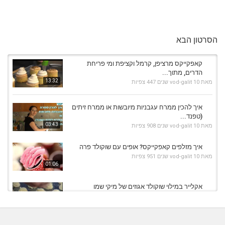
הסרטון הבא
קאפקייקס מרציפן, קרמל וקציפת ומי פריחת
הדרים, מתוך...
13:32
מאת
10 שנים
vod-galit
447 צפיות
איך להכין ממרח עגבניות מיובשות או ממרח זיתים
(טפנד...
03:43
מאת
10 שנים
vod-galit
908 צפיות
איך מזלפים קאפקייקס? אופים עם שוקולד פרה
מאת
10 שנים
vod-galit
951 צפיות
01:06
אקלייר במילוי שוקולד אגוזים של מיקי שמו
מאת
10 שנים
vod-galit
969 צפיות
13:04