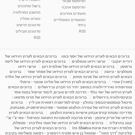
הורוסקופ שבועי
בישול ומתכונים
הורוסקופ אהבה
סודות בתאריך הלידה, משמעות חודש הלידה -
מחשבון נומרולוגיה
ינואר זינה ליבשיץ נומרולוגית
מאמרים אחרונים
טארוט אונליין
05:37
מאת
10 שנים
vod-galit
3,261 צפיות
המאמרים הפופולריים
ביותר
סרטונים חדשים
RSS
סרטונים מובילים
ליסה גרוסמן - המרכז לאימון התנהגותי - קשב
וריכוז ברעננה - הרצאת מבוא: אימון להצלחה של...
RSS
1:31:05
מאת
4 שנים
Shahar-vod
1,733 צפיות
מדיטציה בדמיון מודרך - היכרות עם האני הפנימי
ברוכים הבאים לערוץ הוידאו של יוסף בוטו
ברוכים הבאים לערוץ הוידאו של
דורית יעקובי
ערוצי וידאו מומלצים
ברוכים הבאים לערוץ הוידאו של ליסה
מאת
11 שנים
admin
3,645 צפיות
09:12
גרוסמן
ברוכים הבאים לערוץ הוידאו של שולמית רונן
ערוצי וידאו
מומלצים - טיוטה
ברוכים הבאים לערוץ הוידאו של אסתר שפר
ברוכים
הבאים לערוץ הוידאו של פנינה מתוק
ברוכים הבאים לערוץ הוידאו של וולדה
פנינה מתוק - מרכז "נתיב הלב" בהרצליה-
(תאיר) עוזרי
ברוכים הבאים לערוץ הוידאו של אליהו שכטר - טיפולי
מדיטציה-התחדשות
נטורופתיה ואירידיולוגיה במושב יתיר הר חברון ובירושלים
ברוכים הבאים
15:49
מאת
6 שנים
Shahar-vod
2,143 צפיות
לערוץ הוידאו של יוסי גולד - הדרכה לחיים טובים, לימוד וטיפול במוח אחד
ובקינסיולוגיה בירושלים
ברוכים הבאים לערוץ הוידאו של מרכז מדטאו -
מיכאל קונסטנטינובסקי בחולון - קורס למדיטציה רפואית און ליין
ברוכים
הבאים לערוץ הוידאו של עמירה הולצמן שמוטר - פסיכותרפיסטית, מאבחנת,
מדריכה ומנחת קורס אבחון אישיות בשיטת הולצמן.
ברוכים הבאים לערוץ
הוידאו של אריק איזנמן - מרכז מרכבה לאומנויות התנועה והטיפול - טאי צ'י וצ'י
קונג בהרצליה
ברוכים הבאים לערוץ הוידאו של נעמי גולדברג - מטפלת,
מלמדת ויוצרת את שיטת Iro Shiatsu
ברוכים הבאים לערוץ הוידאו של
קליניקת "דרך האור" - שמואל בן איש וסוניה רויטפרב - רפואה משלימה בקיבוץ