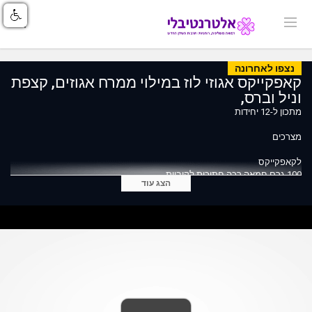
נצפו לאחרונה
קאפקייקס אגוזי לוז במילוי ממרח אגוזים, קצפת
וניל וברס,
מתכון ל-12 יחידות
מצרכים
לקאפקייקס
100 גרם חמאה רכה חתוכות לקוביות
הצג עוד
½ כוס + 2 כפות סוכר חום כהה (120 גרם)
1 כפית תמצית וניל
קורט מלח
1 כף מחית פרלינה (מחית נוגט)
2 ביצים בטמפרטורת החדר
1 מכל שמנת חמוצה (200 מ"ל)
1 כוס קמח (140 גרם)
½ כוס אגוזי לוז טחונים (50 גרם)
½ 1 כפית אבקת אפייה