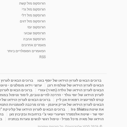
הורוסקופ מזל קשת
הורוסקופ מזל גדי
הורוסקופ מזל דלי
הורוסקופ מזל דגים
הורוסקופ יומי
הורוסקופ שבועי
הורוסקופ אהבה
מאמרים אחרונים
המאמרים הפופולריים ביותר
RSS
ברוכים הבאים לערוץ הוידאו של יוסף בוטו
ברוכים הבאים לערוץ ה
הבאים לערוץ הוידאו של שולמית רונן
ערוצי וידאו מומלצים - טיוט
הבאים לערוץ הוידאו של וולדה (תאיר) עוזרי
ברוכים הבאים לערוץ ה
לערוץ הוידאו של יוסי גולד - הדרכה לחיים טובים, לימוד וטיפול במוח
קורס למדיטציה רפואית און ליין
ברוכים הבאים לערוץ הוידאו של 
הבאים לערוץ הוידאו של אריק איזנמן - מרכז מרכבה לאומנויות התנועה 
את שיטת Iro Shiatsu
ברוכים הבאים לערוץ הוידאו של קליניקת "
יוסי שר - שיטת אלכסנדר ושיעורי טאי צ'י ברחובות ובקיבוץ נען
ברו
הוידאו של מאיה מיכל מנדל - טיפול רגשי לנשים ונערות בנתניה
בר
© 2026 VOD אלטרנטיבלי. כל הזכויות שמורות.