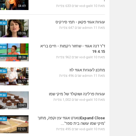
!
מאת
10 שנים
vod-galit
633 צפיות
04:49
עוגיות אגוזי פקאן - תמי סירקיס
נבחר
מאת
11 שנים
admin
647 צפיות
03:36
ד'ר דנה אגוזי - שחזור רקמות - חיים בריא
נבחר
19.4.15
מאת
10 שנים
vod-galit
962 צפיות
08:34
מתכון לעוגיות אגוזי לוז
נבחר
מאת
11 שנים
admin
496 צפיות
06:11
עוגיות פרלינה ושוקולד של מיקי שמו
נבחר
מאת
10 שנים
vod-galit
1,002 צפיות
10:41
Expand Closeטארט אגוזי עץ וקפה, מתוך
נבחר
'מיקי שמו עושה בית ספר'...
מאת
10 שנים
vod-galit
495 צפיות
12:01