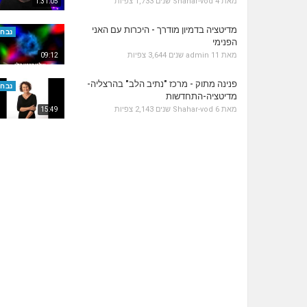
מאת
4 שנים
Shahar-vod
1,733 צפיות
1:31:05
מדיטציה בדמיון מודרך - היכרות עם האני
נבחר
הפנימי
מאת
11 שנים
admin
3,644 צפיות
09:12
פנינה מתוק - מרכז "נתיב הלב" בהרצליה-
נבחר
מדיטציה-התחדשות
מאת
6 שנים
Shahar-vod
2,143 צפיות
15:49