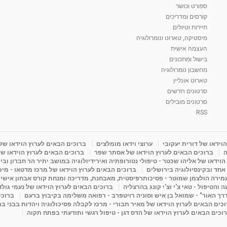
ספורט וכושר
קורסים ומדריכים
תיירות וטיולים
מיסטיקה, טארוט ונומרולוגיה
העצמה אישית
בישול ומתכונים
מחשבון נומרולוגיה
טארוט אונליין
סרטונים חדשים
סרטונים מובילים
RSS
וידאו של דורית יעקובי
ערוצי וידאו מומלצים
ברוכים הבאים לערוץ הוידאו של
ה
ברוכים הבאים לערוץ הוידאו של אסתר שפר
ברוכים הבאים לערוץ הוידאו של
וידאו של אליהו שכטר - טיפולי נטורופתיה ואירידיולוגיה במושב יתיר הר חברון ובי
 אחד ובקינסיולוגיה בירושלים
ברוכים הבאים לערוץ הוידאו של מרכז מדטאו - מיכא
עמירה הולצמן שמוטר - פסיכותרפיסטית, מאבחנת, מדריכה ומנחת קורס אבחון אישי
והטיפול - טאי צ'י וצ'י קונג בהרצליה
ברוכים הבאים לערוץ הוידאו של נעמי גול
דרך האור" - שמואל בן איש וסוניה רויטפרב - רפואה משלימה בקיבוץ ברעם
ברוכי
כים הבאים לערוץ הוידאו של מאיר תבורי - מרכז לקבלה פסיכולוגיה ויהדות בבני ב
וכים הבאים לערוץ הוידאו של הדס דגן - טיפול רגשי ותודעתי בפתח תקוה