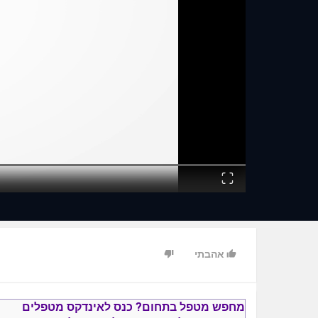
Fullscreen
אהבתי
מחפש מטפל בתחום?
כנס ל
אינדקס מטפלים