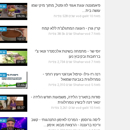
פיאמונטה עוגת אגוזי לוז ופטל, מתוך מיקי שמו
נבחר
עושה בית...
מאת
10 שנים
vod-galit
528 צפיות
06:36
קרין גורן - העוגה המתגלצ’ת ללא קמח
נבחר
מאת
7 שנים
Shahar-vod
38.5k צפיות
10:17
יוסי שר - מתמחה בשיטת אלכסנדר וטאי צ'י
נבחר
ברחובות ובקיבוץ נען
מאת
7 שנים
Shahar-vod
2,734 צפיות
01:37
רנה רז-גילו -טיפול אנרגטי ויעוץ רוחני -
נבחר
נומרולוגית בגבעת שמואל
מאת
5 שנים
Shahar-vod
2,310 צפיות
01:46
סודות בתאריך הלידה, משמעות חודש הלידה -
נבחר
ינואר זינה ליבשיץ נומרולוגית
מאת
10 שנים
vod-galit
3,261 צפיות
05:37
ליסה גרוסמן - המרכז לאימון התנהגותי - קשב
נבחר
וריכוז ברעננה - הרצאת מבוא: אימון...