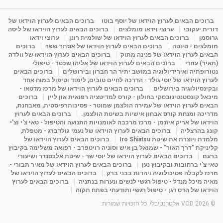
מדיטציה בדמיון מודרך - היכרות עם האני הפנימי
מאת
11 שנים
admin
3,644 צפיות
ברוכים הבאים לערוץ הוידאו של יוסף בוטו
ברוכים הבאים לערוץ הוידאו של
09:12
דורית יעקובי
ערוצי וידאו מומלצים
ברוכים הבאים לערוץ הוידאו של ליסה
גרוסמן
ברוכים הבאים לערוץ הוידאו של שולמית רונן
ערוצי וידאו
מומלצים - טיוטה
ברוכים הבאים לערוץ הוידאו של אסתר שפר
ברוכים
פנינה מתוק - מרכז "נתיב הלב" בהרצליה-
הבאים לערוץ הוידאו של פנינה מתוק
ברוכים הבאים לערוץ הוידאו של וולדה
מדיטציה-התחדשות
(תאיר) עוזרי
ברוכים הבאים לערוץ הוידאו של אליהו שכטר - טיפולי
15:49
מאת
6 שנים
Shahar-vod
2,143 צפיות
נטורופתיה ואירידיולוגיה במושב יתיר הר חברון ובירושלים
ברוכים הבאים
לערוץ הוידאו של יוסי גולד - הדרכה לחיים טובים, לימוד וטיפול במוח אחד
ובקינסיולוגיה בירושלים
ברוכים הבאים לערוץ הוידאו של מרכז מדטאו -
מיכאל קונסטנטינובסקי בחולון - קורס למדיטציה רפואית און ליין
ברוכים
הבאים לערוץ הוידאו של עמירה הולצמן שמוטר - פסיכותרפיסטית, מאבחנת,
מדריכה ומנחת קורס אבחון אישיות בשיטת הולצמן.
ברוכים הבאים לערוץ
הוידאו של אריק איזנמן - מרכז מרכבה לאומנויות התנועה והטיפול - טאי צ'י וצ'י
קונג בהרצליה
ברוכים הבאים לערוץ הוידאו של נעמי גולדברג - מטפלת,
מלמדת ויוצרת את שיטת Iro Shiatsu
ברוכים הבאים לערוץ הוידאו של
קליניקת "דרך האור" - שמואל בן איש וסוניה רויטפרב - רפואה משלימה בקיבוץ
ברעם
ברוכים הבאים לערוץ הוידאו של יוסי שר - שיטת אלכסנדר ושיעורי
טאי צ'י ברחובות ובקיבוץ נען
ברוכים הבאים לערוץ הוידאו של מאיר תבורי -
מרכז לקבלה פסיכולוגיה ויהדות בבני ברק
ברוכים הבאים לערוץ הוידאו של
מאיה מיכל מנדל - טיפול רגשי לנשים ונערות בנתניה
ברוכים הבאים לערוץ
הוידאו של הדס דגן - טיפול רגשי ותודעתי בפתח תקוה
© 2026 VOD אלטרנטיבלי. כל הזכויות שמורות.