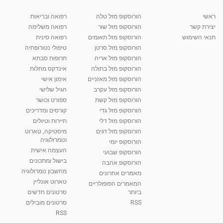
מאת
10 שנים
vod-galit
512 צפיות
07:12
ראשי
הורוסקופ מזל טלה
רפואה ובריאות
יצירת קשר
הורוסקופ מזל שור
רפואה משלימה
קרין גורן - העוגה המתגלצ’ת ללא קמח
תנאי השימוש
הורוסקופ מזל תאומים
רפואה סינית
מאת
7 שנים
Shahar-vod
38.5k צפיות
הורוסקופ מזל סרטן
טיפולי נטורופתיה
הורוסקופ מזל אריה
תרופות סבתא
10:17
הורוסקופ מזל בתולה
אינדקס מחלות
יוסי שר - מתמחה בשיטת אלכסנדר וטאי צ'י
הורוסקופ מזל מאזניים
אימון אישי
ברחובות ובקיבוץ נען
הורוסקופ מזל עקרב
הגיל שלישי
מאת
7 שנים
Shahar-vod
2,734 צפיות
הורוסקופ מזל קשת
ספורט וכושר
01:37
הורוסקופ מזל גדי
קורסים ומדריכים
רנה רז-גילו -טיפול אנרגטי ויעוץ רוחני - נומרולוגית
הורוסקופ מזל דלי
תיירות וטיולים
בגבעת שמואל
הורוסקופ מזל דגים
מיסטיקה, טארוט
01:46
מאת
5 שנים
Shahar-vod
2,309 צפיות
ונומרולוגיה
הורוסקופ יומי
העצמה אישית
הורוסקופ שבועי
סודות בתאריך הלידה, משמעות חודש הלידה -
בישול ומתכונים
הורוסקופ אהבה
ינואר זינה ליבשיץ נומרולוגית
מחשבון נומרולוגיה
05:37
מאת
10 שנים
vod-galit
3,261 צפיות
מאמרים אחרונים
טארוט אונליין
המאמרים הפופולריים
ביותר
סרטונים חדשים
ליסה גרוסמן - המרכז לאימון התנהגותי - קשב
וריכוז ברעננה - הרצאת מבוא: אימון להצלחה של...
RSS
סרטונים מובילים
1:31:05
מאת
4 שנים
Shahar-vod
1,731 צפיות
RSS