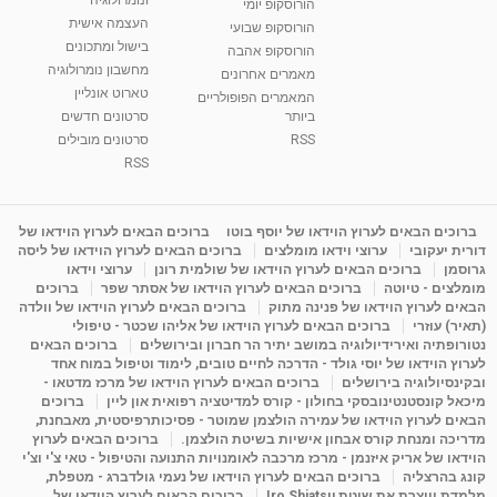
הורוסקופ יומי
01:46
מאת
5 שנים
Shahar-vod
2,309 צפיות
העצמה אישית
הורוסקופ שבועי
בישול ומתכונים
הורוסקופ אהבה
סודות בתאריך הלידה, משמעות חודש הלידה -
מחשבון נומרולוגיה
ינואר זינה ליבשיץ נומרולוגית
מאמרים אחרונים
טארוט אונליין
05:37
מאת
10 שנים
vod-galit
3,261 צפיות
המאמרים הפופולריים
ביותר
סרטונים חדשים
RSS
סרטונים מובילים
ליסה גרוסמן - המרכז לאימון התנהגותי - קשב
וריכוז ברעננה - הרצאת מבוא: אימון להצלחה של...
RSS
1:31:05
מאת
4 שנים
Shahar-vod
1,732 צפיות
מדיטציה בדמיון מודרך - היכרות עם האני הפנימי
ברוכים הבאים לערוץ הוידאו של יוסף בוטו
ברוכים הבאים לערוץ הוידאו של
דורית יעקובי
ערוצי וידאו מומלצים
ברוכים הבאים לערוץ הוידאו של ליסה
מאת
11 שנים
admin
3,644 צפיות
09:12
גרוסמן
ברוכים הבאים לערוץ הוידאו של שולמית רונן
ערוצי וידאו
מומלצים - טיוטה
ברוכים הבאים לערוץ הוידאו של אסתר שפר
ברוכים
הבאים לערוץ הוידאו של פנינה מתוק
ברוכים הבאים לערוץ הוידאו של וולדה
פנינה מתוק - מרכז "נתיב הלב" בהרצליה-
(תאיר) עוזרי
ברוכים הבאים לערוץ הוידאו של אליהו שכטר - טיפולי
מדיטציה-התחדשות
נטורופתיה ואירידיולוגיה במושב יתיר הר חברון ובירושלים
ברוכים הבאים
15:49
מאת
6 שנים
Shahar-vod
2,143 צפיות
לערוץ הוידאו של יוסי גולד - הדרכה לחיים טובים, לימוד וטיפול במוח אחד
ובקינסיולוגיה בירושלים
ברוכים הבאים לערוץ הוידאו של מרכז מדטאו -
מיכאל קונסטנטינובסקי בחולון - קורס למדיטציה רפואית און ליין
ברוכים
הבאים לערוץ הוידאו של עמירה הולצמן שמוטר - פסיכותרפיסטית, מאבחנת,
מדריכה ומנחת קורס אבחון אישיות בשיטת הולצמן.
ברוכים הבאים לערוץ
הוידאו של אריק איזנמן - מרכז מרכבה לאומנויות התנועה והטיפול - טאי צ'י וצ'י
קונג בהרצליה
ברוכים הבאים לערוץ הוידאו של נעמי גולדברג - מטפלת,
מלמדת ויוצרת את שיטת Iro Shiatsu
ברוכים הבאים לערוץ הוידאו של