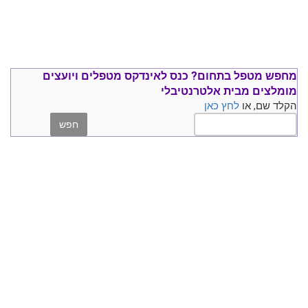
חמאה-שוקולד של 1:1. מניחים את הדובדבנים מעל.
מחפש מטפל בתחום?
כנס ל
אינדקס מטפלים ויועצים
מומלצים
מבית אלטרנטיבלי
הקלד שם, או
לחץ כאן