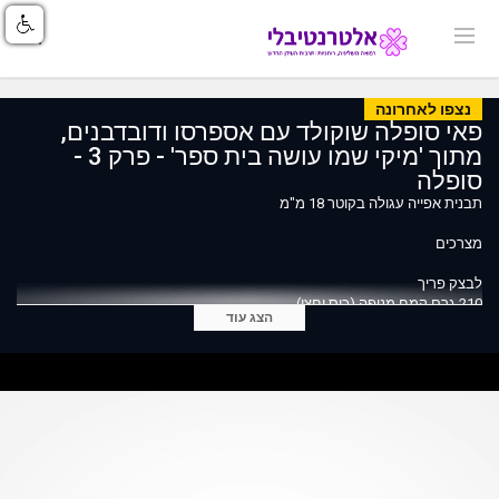
נצפו לאחרונה
פאי סופלה שוקולד עם אספרסו ודובדבנים,
מתוך 'מיקי שמו עושה בית ספר' - פרק 3 -
סופלה
תבנית אפייה עגולה בקוטר 18 מ"מ
מצרכים
לבצק פריך
210 גרם קמח מנופה (כוס וחצי)
הצג עוד
70 גרם אבקת סוכר (1/2 כוס + 1 כף)
1 כף אבקת שקדים (עדיף ללא קליפה)
קורט מלח
1 חלמון
120 גרם חמאה חתוכה לקוביות (בטמפרטורה בין המקרר לטמפרטורת החדר)
2 כפות שוקולד למריחה
לקומפוט הדובדבנים
200 גרם דובדבנים מגולענים