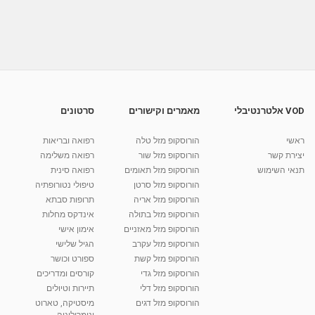
מיקי שמו עושה בית ספר 3 סופלה
מאת
10 שנים
vod-galit
484 צפיות
42:01
סופלה שזיפים וארמניאק עם קרם מסקרפונה וחלב
מרוכז,...
14:18
מאת
10 שנים
vod-galit
497 צפיות
VOD אלטרנטיבלי
מאמרים וקישורים
סרטונים
סופלה גבינה ודובדבנים של הנס וגלית ברטלה
ראשי
הורוסקופ מזל טלה
רפואה ובריאות
מאת
10 שנים
vod-galit
425 צפיות
10:53
יצירת קשר
הורוסקופ מזל שור
רפואה משלימה
תנאי השימוש
הורוסקופ מזל תאומים
רפואה סינית
קרין גורן - העוגה המתגלצ’ת ללא קמח
הורוסקופ מזל סרטן
טיפולי נטורופתיה
מאת
7 שנים
Shahar-vod
38.5k צפיות
הורוסקופ מזל אריה
תרופות סבתא
הורוסקופ מזל בתולה
אינדקס מחלות
10:17
הורוסקופ מזל מאזניים
אימון אישי
יוסי שר - מתמחה בשיטת אלכסנדר וטאי צ'י
הורוסקופ מזל עקרב
הגיל שלישי
ברחובות ובקיבוץ נען
הורוסקופ מזל קשת
ספורט וכושר
מאת
7 שנים
Shahar-vod
2,734 צפיות
הורוסקופ מזל גדי
קורסים ומדריכים
01:37
הורוסקופ מזל דלי
תיירות וטיולים
רנה רז-גילו -טיפול אנרגטי ויעוץ רוחני - נומרולוגית
הורוסקופ מזל דגים
מיסטיקה, טארוט
בגבעת שמואל
ונומרולוגיה