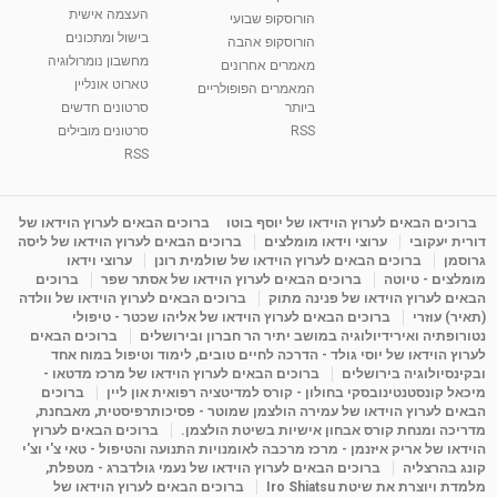
העצמה אישית
הורוסקופ שבועי
בישול ומתכונים
הורוסקופ אהבה
סודות בתאריך הלידה, משמעות חודש הלידה -
מחשבון נומרולוגיה
ינואר זינה ליבשיץ נומרולוגית
מאמרים אחרונים
טארוט אונליין
05:37
מאת
10 שנים
vod-galit
3,261 צפיות
המאמרים הפופולריים
ביותר
סרטונים חדשים
RSS
סרטונים מובילים
ליסה גרוסמן - המרכז לאימון התנהגותי - קשב
וריכוז ברעננה - הרצאת מבוא: אימון להצלחה של...
RSS
1:31:05
מאת
4 שנים
Shahar-vod
1,732 צפיות
מדיטציה בדמיון מודרך - היכרות עם האני הפנימי
ברוכים הבאים לערוץ הוידאו של יוסף בוטו
ברוכים הבאים לערוץ הוידאו של
דורית יעקובי
ערוצי וידאו מומלצים
ברוכים הבאים לערוץ הוידאו של ליסה
מאת
11 שנים
admin
3,644 צפיות
09:12
גרוסמן
ברוכים הבאים לערוץ הוידאו של שולמית רונן
ערוצי וידאו
מומלצים - טיוטה
ברוכים הבאים לערוץ הוידאו של אסתר שפר
ברוכים
הבאים לערוץ הוידאו של פנינה מתוק
ברוכים הבאים לערוץ הוידאו של וולדה
פנינה מתוק - מרכז "נתיב הלב" בהרצליה-
(תאיר) עוזרי
ברוכים הבאים לערוץ הוידאו של אליהו שכטר - טיפולי
מדיטציה-התחדשות
נטורופתיה ואירידיולוגיה במושב יתיר הר חברון ובירושלים
ברוכים הבאים
15:49
מאת
6 שנים
Shahar-vod
2,143 צפיות
לערוץ הוידאו של יוסי גולד - הדרכה לחיים טובים, לימוד וטיפול במוח אחד
ובקינסיולוגיה בירושלים
ברוכים הבאים לערוץ הוידאו של מרכז מדטאו -
מיכאל קונסטנטינובסקי בחולון - קורס למדיטציה רפואית און ליין
ברוכים
הבאים לערוץ הוידאו של עמירה הולצמן שמוטר - פסיכותרפיסטית, מאבחנת,
מדריכה ומנחת קורס אבחון אישיות בשיטת הולצמן.
ברוכים הבאים לערוץ
הוידאו של אריק איזנמן - מרכז מרכבה לאומנויות התנועה והטיפול - טאי צ'י וצ'י
קונג בהרצליה
ברוכים הבאים לערוץ הוידאו של נעמי גולדברג - מטפלת,
מלמדת ויוצרת את שיטת Iro Shiatsu
ברוכים הבאים לערוץ הוידאו של