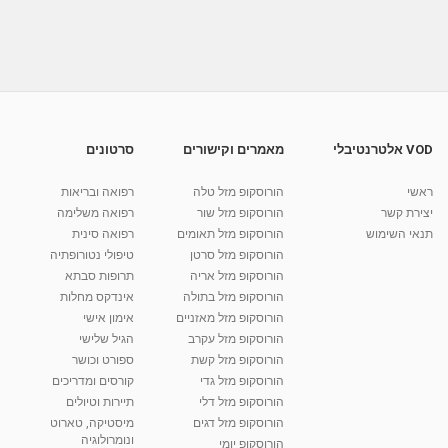
נועם שימלר מדגים אימון טי אר אקס בגו אקטיב
פרו.MPG
04:48
מאת
10 שנים
vod-galit
460 צפיות
עיצוב שיער-תסרוקת פשוטה שניתן לעצב לבד
בבית
03:27
מאת
10 שנים
vod-galit
808 צפיות
VOD אלטרנטיבלי
מאמרים וקישורים
סרטונים
עיצוב שיער- תסרוקת פשוטה שניתן לעצב לבד
בבית
ראשי
הורוסקופ מזל טלה
רפואה ובריאות
02:46
מאת
10 שנים
vod-galit
699 צפיות
יצירת קשר
הורוסקופ מזל שור
רפואה משלימה
תנאי השימוש
הורוסקופ מזל תאומים
רפואה סינית
קרין גורן - העוגה המתגלצ’ת ללא קמח
הורוסקופ מזל סרטן
טיפולי נטורופתיה
מאת
7 שנים
Shahar-vod
38.5k צפיות
הורוסקופ מזל אריה
תרופות סבתא
הורוסקופ מזל בתולה
אינדקס מחלות
10:17
הורוסקופ מזל מאזניים
אימון אישי
יוסי שר - מתמחה בשיטת אלכסנדר וטאי צ'י
הורוסקופ מזל עקרב
הגיל שלישי
ברחובות ובקיבוץ נען
הורוסקופ מזל קשת
ספורט וכושר
מאת
7 שנים
Shahar-vod
2,734 צפיות
הורוסקופ מזל גדי
קורסים ומדריכים
01:37
הורוסקופ מזל דלי
תיירות וטיולים
רנה רז-גילו -טיפול אנרגטי ויעוץ רוחני - נומרולוגית
הורוסקופ מזל דגים
מיסטיקה, טארוט
בגבעת שמואל
ונומרולוגיה
הורוסקופ יומי
01:46
מאת
5 שנים
Shahar-vod
2,310 צפיות