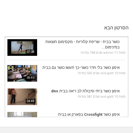
הסרטון הבא
כושר בבית - שריפת קלוריות - מקסימום תוצאות
במינימום...
07:08
מאת
11 שנים
admin
768 צפיות
אימון כושר בלי חדר כושר-כך תעשו כושר גם בבית
מאת
10 שנים
vod-galit
505 צפיות
05:40
אימון כושר ביתי-סיבולת לב ריאה בבית.divx
מאת
10 שנים
vod-galit
581 צפיות
04:48
אימון כושר Crossfight בפארק או בבית
מאת
11 שנים
admin
423 צפיות
04:22