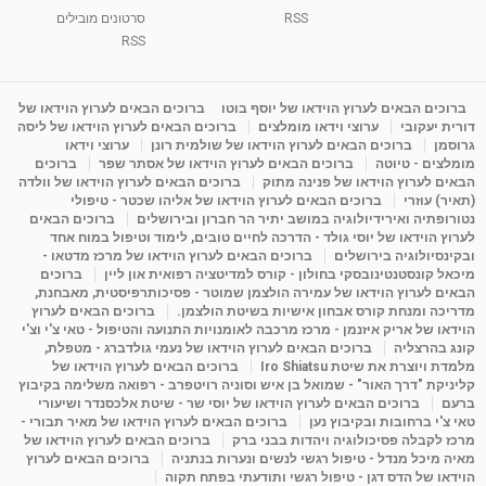
RSS
סרטונים מובילים
ליסה גרוסמן - המרכז לאימון התנהגותי - קשב
וריכוז ברעננה - הרצאת מבוא: אימון להצלחה של...
RSS
1:31:05
מאת
4 שנים
Shahar-vod
1,732 צפיות
מדיטציה בדמיון מודרך - היכרות עם האני הפנימי
ברוכים הבאים לערוץ הוידאו של יוסף בוטו
ברוכים הבאים לערוץ הוידאו של
דורית יעקובי
ערוצי וידאו מומלצים
ברוכים הבאים לערוץ הוידאו של ליסה
מאת
11 שנים
admin
3,644 צפיות
09:12
גרוסמן
ברוכים הבאים לערוץ הוידאו של שולמית רונן
ערוצי וידאו
מומלצים - טיוטה
ברוכים הבאים לערוץ הוידאו של אסתר שפר
ברוכים
הבאים לערוץ הוידאו של פנינה מתוק
ברוכים הבאים לערוץ הוידאו של וולדה
פנינה מתוק - מרכז "נתיב הלב" בהרצליה-
(תאיר) עוזרי
ברוכים הבאים לערוץ הוידאו של אליהו שכטר - טיפולי
מדיטציה-התחדשות
נטורופתיה ואירידיולוגיה במושב יתיר הר חברון ובירושלים
ברוכים הבאים
15:49
מאת
6 שנים
Shahar-vod
2,143 צפיות
לערוץ הוידאו של יוסי גולד - הדרכה לחיים טובים, לימוד וטיפול במוח אחד
ובקינסיולוגיה בירושלים
ברוכים הבאים לערוץ הוידאו של מרכז מדטאו -
מיכאל קונסטנטינובסקי בחולון - קורס למדיטציה רפואית און ליין
ברוכים
הבאים לערוץ הוידאו של עמירה הולצמן שמוטר - פסיכותרפיסטית, מאבחנת,
מדריכה ומנחת קורס אבחון אישיות בשיטת הולצמן.
ברוכים הבאים לערוץ
הוידאו של אריק איזנמן - מרכז מרכבה לאומנויות התנועה והטיפול - טאי צ'י וצ'י
קונג בהרצליה
ברוכים הבאים לערוץ הוידאו של נעמי גולדברג - מטפלת,
מלמדת ויוצרת את שיטת Iro Shiatsu
ברוכים הבאים לערוץ הוידאו של
קליניקת "דרך האור" - שמואל בן איש וסוניה רויטפרב - רפואה משלימה בקיבוץ
ברעם
ברוכים הבאים לערוץ הוידאו של יוסי שר - שיטת אלכסנדר ושיעורי
טאי צ'י ברחובות ובקיבוץ נען
ברוכים הבאים לערוץ הוידאו של מאיר תבורי -
מרכז לקבלה פסיכולוגיה ויהדות בבני ברק
ברוכים הבאים לערוץ הוידאו של
מאיה מיכל מנדל - טיפול רגשי לנשים ונערות בנתניה
ברוכים הבאים לערוץ
הוידאו של הדס דגן - טיפול רגשי ותודעתי בפתח תקוה