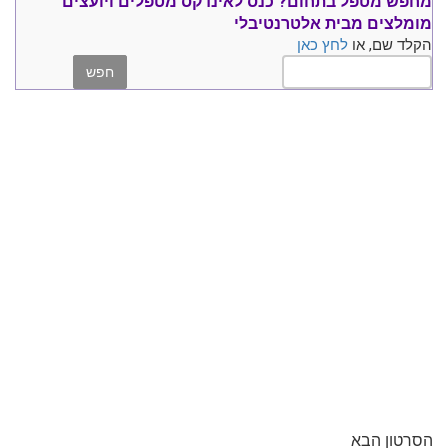
מחפש מטפל בתחום?
כנס ל
אינדקס מטפלים ויועצים
מומלצים
מבית אלטרנטיבלי
הקלד שם, או
לחץ כאן
הסרטון הבא