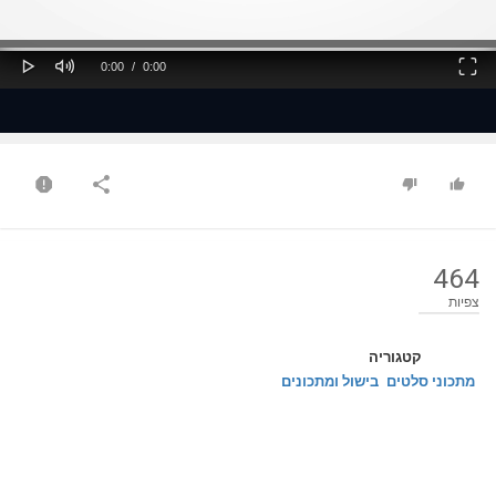
ss
Loaded
: 0%
0%
Play
Mute
Fullscreen
Current
Duration
0:00
/
0:00
Time
Time
464
צפיות
קטגוריה
מתכוני סלטים
בישול ומתכונים