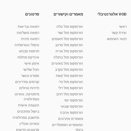
מאת
10 שנים
vod-galit
466 צפיות
05:41
VOD אלטרנטיבלי
מאמרים וקישורים
סרטונים
מתכון לפילה דג עם תבשיל שעועית
ראשי
הורוסקופ מזל טלה
רפואה ובריאות
מאת
11 שנים
admin
441 צפיות
03:11
יצירת קשר
הורוסקופ מזל שור
רפואה משלימה
תנאי השימוש
הורוסקופ מזל תאומים
רפואה סינית
קרין גורן - העוגה המתגלצ’ת ללא קמח
הורוסקופ מזל סרטן
טיפולי נטורופתיה
מאת
7 שנים
Shahar-vod
38.5k צפיות
הורוסקופ מזל אריה
תרופות סבתא
הורוסקופ מזל בתולה
אינדקס מחלות
10:17
הורוסקופ מזל מאזניים
אימון אישי
יוסי שר - מתמחה בשיטת אלכסנדר וטאי צ'י
הורוסקופ מזל עקרב
הגיל שלישי
ברחובות ובקיבוץ נען
הורוסקופ מזל קשת
ספורט וכושר
מאת
7 שנים
Shahar-vod
2,734 צפיות
הורוסקופ מזל גדי
קורסים ומדריכים
01:37
הורוסקופ מזל דלי
תיירות וטיולים
רנה רז-גילו -טיפול אנרגטי ויעוץ רוחני - נומרולוגית
הורוסקופ מזל דגים
מיסטיקה, טארוט
בגבעת שמואל
ונומרולוגיה
הורוסקופ יומי
01:46
מאת
5 שנים
Shahar-vod
2,310 צפיות
העצמה אישית
הורוסקופ שבועי
בישול ומתכונים
הורוסקופ אהבה
סודות בתאריך הלידה, משמעות חודש הלידה -
מחשבון נומרולוגיה
ינואר זינה ליבשיץ נומרולוגית
מאמרים אחרונים
טארוט אונליין
05:37
מאת
10 שנים
vod-galit
3,261 צפיות
המאמרים הפופולריים
ביותר
סרטונים חדשים