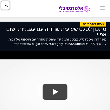
נצפו לאחרונה
מתכון לסלט שעועית שחורה עם עגבניות ושום
אפוי
מאיה דרין מכינה סלט צבעוני וחגיגי של שעועית שחורה עם תוספות מלהיבות.
למתכון: https://www.sugat.com/?CategoryID=395&ArticleID=3777