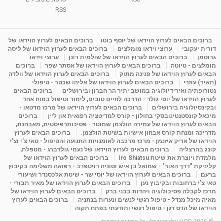
ליסה גרוסמן - המרכז לאימון התנהגותי - קשב
וריכוז ברעננה - הרצאת מבוא: אימון להצלחה של...
RSS
1:31:05
מאת
4 שנים
Shahar-vod
1,738 צפיות
מדיטציה בדמיון מודרך - היכרות עם האני הפנימי
ברוכים הבאים לערוץ הוידאו של יוסף בוטו
ברוכים הבאים לערוץ הוידאו של
דורית יעקובי
ערוצי וידאו מומלצים
ברוכים הבאים לערוץ הוידאו של ליסה
מאת
11 שנים
admin
3,654 צפיות
09:12
גרוסמן
ברוכים הבאים לערוץ הוידאו של שולמית רונן
ערוצי וידאו
מומלצים - טיוטה
ברוכים הבאים לערוץ הוידאו של אסתר שפר
ברוכים
הבאים לערוץ הוידאו של פנינה מתוק
ברוכים הבאים לערוץ הוידאו של וולדה
פנינה מתוק - מרכז "נתיב הלב" בהרצליה-
(תאיר) עוזרי
ברוכים הבאים לערוץ הוידאו של אליהו שכטר - טיפולי
מדיטציה-התחדשות
נטורופתיה ואירידיולוגיה במושב יתיר הר חברון ובירושלים
ברוכים הבאים
15:49
מאת
6 שנים
Shahar-vod
2,147 צפיות
לערוץ הוידאו של יוסי גולד - הדרכה לחיים טובים, לימוד וטיפול במוח אחד
ובקינסיולוגיה בירושלים
ברוכים הבאים לערוץ הוידאו של מרכז מדטאו -
מיכאל קונסטנטינובסקי בחולון - קורס למדיטציה רפואית און ליין
ברוכים
הבאים לערוץ הוידאו של עמירה הולצמן שמוטר - פסיכותרפיסטית, מאבחנת,
מדריכה ומנחת קורס אבחון אישיות בשיטת הולצמן.
ברוכים הבאים לערוץ
הוידאו של אריק איזנמן - מרכז מרכבה לאומנויות התנועה והטיפול - טאי צ'י וצ'י
קונג בהרצליה
ברוכים הבאים לערוץ הוידאו של נעמי גולדברג - מטפלת,
מלמדת ויוצרת את שיטת Iro Shiatsu
ברוכים הבאים לערוץ הוידאו של
קליניקת "דרך האור" - שמואל בן איש וסוניה רויטפרב - רפואה משלימה בקיבוץ
ברעם
ברוכים הבאים לערוץ הוידאו של יוסי שר - שיטת אלכסנדר ושיעורי
טאי צ'י ברחובות ובקיבוץ נען
ברוכים הבאים לערוץ הוידאו של מאיר תבורי -
מרכז לקבלה פסיכולוגיה ויהדות בבני ברק
ברוכים הבאים לערוץ הוידאו של
מאיה מיכל מנדל - טיפול רגשי לנשים ונערות בנתניה
ברוכים הבאים לערוץ
הוידאו של הדס דגן - טיפול רגשי ותודעתי בפתח תקוה