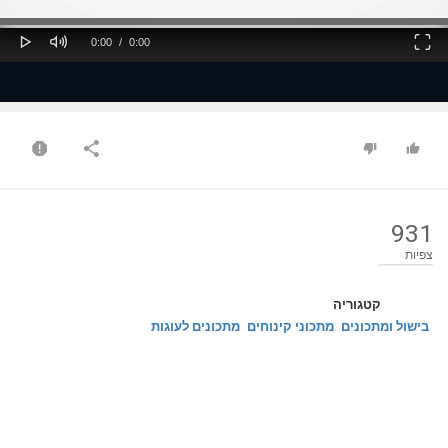
ss
Loaded
: 0%
0%
Play
Mute
Fullscreen
Current
Duration
0:00
/
0:00
Time
Time
931
צפיות
קטגוריה
בישול ומתכונים
מתכוני קינוחים
מתכונים לעוגות