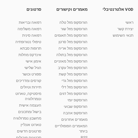
07:57
מאת
10 שנים
vod-galit
764 צפיות
VOD אלטרנטיבלי
מאמרים וקישורים
סרטונים
עוגת מוצרט של מיקי שמו
ראשי
הורוסקופ מזל טלה
רפואה ובריאות
מאת
10 שנים
vod-galit
1,364 צפיות
11:13
יצירת קשר
הורוסקופ מזל שור
רפואה משלימה
תנאי השימוש
הורוסקופ מזל תאומים
רפואה סינית
קרין גורן - העוגה המתגלצ’ת ללא קמח
הורוסקופ מזל סרטן
טיפולי נטורופתיה
מאת
7 שנים
Shahar-vod
38.5k צפיות
הורוסקופ מזל אריה
תרופות סבתא
הורוסקופ מזל בתולה
אינדקס מחלות
10:17
הורוסקופ מזל מאזניים
אימון אישי
יוסי שר - מתמחה בשיטת אלכסנדר וטאי צ'י
הורוסקופ מזל עקרב
הגיל שלישי
ברחובות ובקיבוץ נען
הורוסקופ מזל קשת
ספורט וכושר
מאת
7 שנים
Shahar-vod
2,738 צפיות
הורוסקופ מזל גדי
קורסים ומדריכים
01:37
הורוסקופ מזל דלי
תיירות וטיולים
רנה רז-גילו -טיפול אנרגטי ויעוץ רוחני - נומרולוגית
הורוסקופ מזל דגים
מיסטיקה, טארוט
בגבעת שמואל
ונומרולוגיה
הורוסקופ יומי
01:46
מאת
5 שנים
Shahar-vod
2,315 צפיות
העצמה אישית
הורוסקופ שבועי
בישול ומתכונים
הורוסקופ אהבה
סודות בתאריך הלידה, משמעות חודש הלידה -
מחשבון נומרולוגיה
ינואר זינה ליבשיץ נומרולוגית
מאמרים אחרונים
טארוט אונליין
05:37
מאת
10 שנים
vod-galit
3,264 צפיות
המאמרים הפופולריים
ביותר
סרטונים חדשים
RSS
סרטונים מובילים