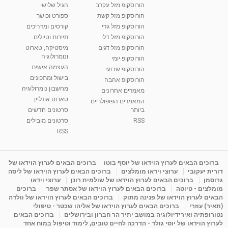
הורוסקופ מזל עקרב
הגיל שלישי
הורוסקופ מזל קשת
ספורט וכושר
הורוסקופ מזל גדי
קורסים ומדריכים
הורוסקופ מזל דלי
תיירות וטיולים
הורוסקופ מזל דגים
מיסטיקה, טארוט
ונומרולוגיה
הורוסקופ יומי
העצמה אישית
הורוסקופ שבועי
בישול ומתכונים
הורוסקופ אהבה
מחשבון נומרולוגיה
מאמרים אחרונים
טארוט אונליין
המאמרים הפופולריים
ביותר
סרטונים חדשים
RSS
סרטונים מובילים
RSS
ברוכים הבאים לערוץ הוידאו של יוסף בוטו
ברוכים הבאים לערוץ הוידאו של
דורית יעקובי
ערוצי וידאו מומלצים
ברוכים הבאים לערוץ הוידאו של ליסה
גרוסמן
ברוכים הבאים לערוץ הוידאו של שולמית רונן
ערוצי וידאו
מומלצים - טיוטה
ברוכים הבאים לערוץ הוידאו של אסתר שפר
ברוכים
הבאים לערוץ הוידאו של פנינה מתוק
ברוכים הבאים לערוץ הוידאו של וולדה
(תאיר) עוזרי
ברוכים הבאים לערוץ הוידאו של אליהו שכטר - טיפולי
נטורופתיה ואירידיולוגיה במושב יתיר הר חברון ובירושלים
ברוכים הבאים
לערוץ הוידאו של יוסי גולד - הדרכה לחיים טובים, לימוד וטיפול במוח אחד