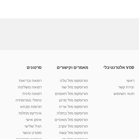
VOD אלטרנטיבלי
מאמרים וקישורים
סרטונים
ראשי
הורוסקופ מזל טלה
רפואה ובריאות
יצירת קשר
הורוסקופ מזל שור
רפואה משלימה
תנאי השימוש
הורוסקופ מזל תאומים
רפואה סינית
הורוסקופ מזל סרטן
טיפולי נטורופתיה
הורוסקופ מזל אריה
תרופות סבתא
הורוסקופ מזל בתולה
אינדקס מחלות
הורוסקופ מזל מאזניים
אימון אישי
הורוסקופ מזל עקרב
הגיל שלישי
הורוסקופ מזל קשת
ספורט וכושר