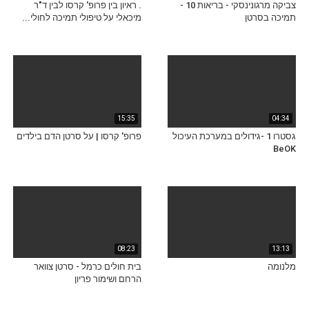
צביקה מרגונינסקי - בריאות 10 -
. ראיון בין פרופ' קרסו לבין ד"ר
תמיכה בסרטן
מיכאלי על טיפולי תמיכה לחולי...
15:35
04:34
גסטרו 1 -גידולים במערכת העיכול
פרופ' קרסו | על סרטן הדם בילדים
BeOK
08:23
13:13
מלנומה
בית חולים כרמל - סרטן צוואר
הרחם ושימור פריון