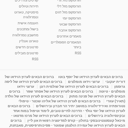
הורוסקופ מזל גדי
קורסים ומדריכים
הורוסקופ מזל דלי
תיירות וטיולים
הורוסקופ מזל דגים
מיסטיקה, טארוט
ונומרולוגיה
הורוסקופ יומי
העצמה אישית
הורוסקופ שבועי
בישול ומתכונים
הורוסקופ אהבה
מחשבון נומרולוגיה
מאמרים אחרונים
טארוט אונליין
המאמרים הפופולריים
ביותר
סרטונים חדשים
RSS
סרטונים מובילים
RSS
ברוכים הבאים לערוץ הוידאו של יוסף בוטו
ברוכים הבאים לערוץ הוידאו של
דורית יעקובי
ערוצי וידאו מומלצים
ברוכים הבאים לערוץ הוידאו של ליסה
גרוסמן
ברוכים הבאים לערוץ הוידאו של שולמית רונן
ערוצי וידאו
מומלצים - טיוטה
ברוכים הבאים לערוץ הוידאו של אסתר שפר
ברוכים
הבאים לערוץ הוידאו של פנינה מתוק
ברוכים הבאים לערוץ הוידאו של וולדה
(תאיר) עוזרי
ברוכים הבאים לערוץ הוידאו של אליהו שכטר - טיפולי
נטורופתיה ואירידיולוגיה במושב יתיר הר חברון ובירושלים
ברוכים הבאים
לערוץ הוידאו של יוסי גולד - הדרכה לחיים טובים, לימוד וטיפול במוח אחד
ובקינסיולוגיה בירושלים
ברוכים הבאים לערוץ הוידאו של מרכז מדטאו -
מיכאל קונסטנטינובסקי בחולון - קורס למדיטציה רפואית און ליין
ברוכים
הבאים לערוץ הוידאו של עמירה הולצמן שמוטר - פסיכותרפיסטית, מאבחנת,