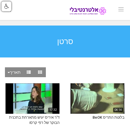
סרטן
תאריך
17:32
04:14
בלוטת התריס BeOK
ד'ר איריס יעיש מתארחת בתכנית
הבוקר של רפי קרסו