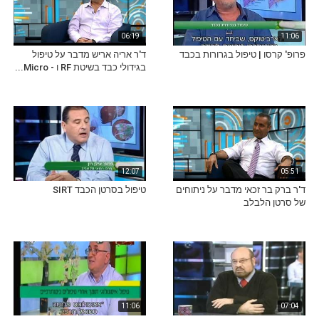
06:19
11:06
פרופ' קרסו | טיפול בגרורות בכבד
ד'ר אריה אריש מדבר על טיפול
בגידולי כבד בשיטת RF ו - Micro...
12:07
05:51
ד'ר ברק בר זכאי מדבר על ניתוחים
טיפול בסרטן הכבד SIRT
של סרטן הלבלב
11:06
07:04