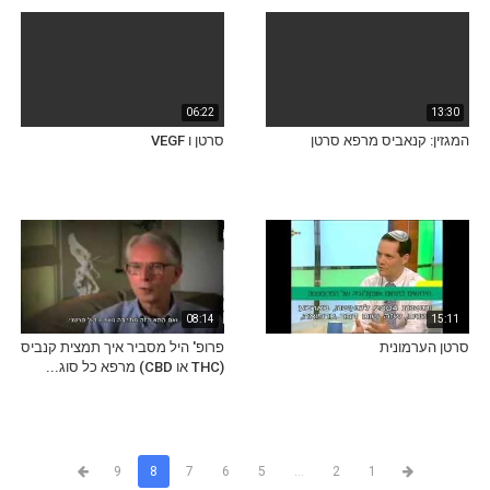
06:22
13:30
המגזין: קנאביס מרפא סרטן
סרטן ו VEGF
08:14
15:11
סרטן הערמונית
פרופ' היל מסביר איך תמצית קנביס
(THC או CBD) מרפא כל סוג...
9
8
7
6
5
...
2
1