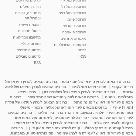
הורוסקופ מזל גדי
קורסים ומדריכים
הורוסקופ מזל דלי
תיירות וטיולים
הורוסקופ מזל דגים
מיסטיקה, טארוט
ונומרולוגיה
הורוסקופ יומי
העצמה אישית
הורוסקופ שבועי
בישול ומתכונים
הורוסקופ אהבה
מחשבון נומרולוגיה
מאמרים אחרונים
טארוט אונליין
המאמרים הפופולריים
ביותר
סרטונים חדשים
RSS
סרטונים מובילים
RSS
ברוכים הבאים לערוץ הוידאו של יוסף בוטו
ברוכים הבאים לערוץ הוידאו של
דורית יעקובי
ערוצי וידאו מומלצים
ברוכים הבאים לערוץ הוידאו של ליסה
גרוסמן
ברוכים הבאים לערוץ הוידאו של שולמית רונן
ערוצי וידאו
מומלצים - טיוטה
ברוכים הבאים לערוץ הוידאו של אסתר שפר
ברוכים
הבאים לערוץ הוידאו של פנינה מתוק
ברוכים הבאים לערוץ הוידאו של וולדה
(תאיר) עוזרי
ברוכים הבאים לערוץ הוידאו של אליהו שכטר - טיפולי
נטורופתיה ואירידיולוגיה במושב יתיר הר חברון ובירושלים
ברוכים הבאים
לערוץ הוידאו של יוסי גולד - הדרכה לחיים טובים, לימוד וטיפול במוח אחד
ובקינסיולוגיה בירושלים
ברוכים הבאים לערוץ הוידאו של מרכז מדטאו -
מיכאל קונסטנטינובסקי בחולון - קורס למדיטציה רפואית און ליין
ברוכים
הבאים לערוץ הוידאו של עמירה הולצמן שמוטר - פסיכותרפיסטית, מאבחנת,