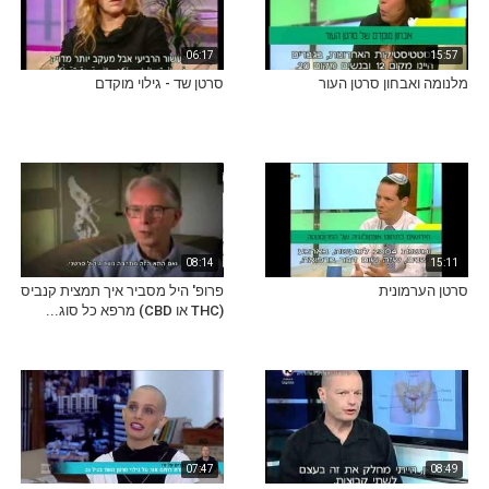
06:17
15:57
מלנומה ואבחון סרטן העור
סרטן שד - גילוי מוקדם
08:14
15:11
סרטן הערמונית
פרופ' היל מסביר איך תמצית קנביס
(THC או CBD) מרפא כל סוג...
07:47
08:49