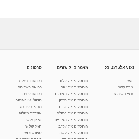
VOD אלטרנטיבלי
מאמרים וקישורים
סרטונים
ראשי
הורוסקופ מזל טלה
רפואה ובריאות
יצירת קשר
הורוסקופ מזל שור
רפואה משלימה
תנאי השימוש
הורוסקופ מזל תאומים
רפואה סינית
הורוסקופ מזל סרטן
טיפולי נטורופתיה
הורוסקופ מזל אריה
תרופות סבתא
הורוסקופ מזל בתולה
אינדקס מחלות
הורוסקופ מזל מאזניים
אימון אישי
הורוסקופ מזל עקרב
הגיל שלישי
הורוסקופ מזל קשת
ספורט וכושר