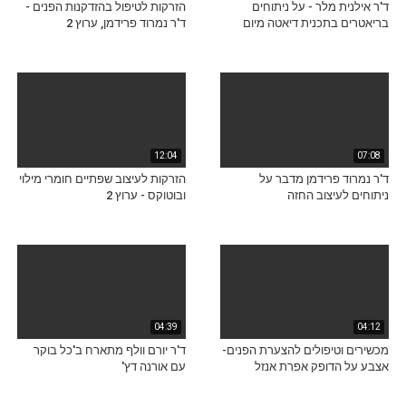
ד'ר אילנית מלר - על ניתוחים
הזרקות לטיפול בהזדקנות הפנים -
בריאטרים בתכנית דיאטה מיום
ד'ר נמרוד פרידמן, ערוץ 2
12:04
07:08
ד'ר נמרוד פרידמן מדבר על
הזרקות לעיצוב שפתיים חומרי מילוי
ניתוחים לעיצוב החזה
ובוטוקס - ערוץ 2
04:39
04:12
מכשירים וטיפולים להצערת הפנים-
ד'ר יורם וולף מתארח ב'כל בוקר
אצבע על הדופק אפרת אנזל
עם אורנה דץ'