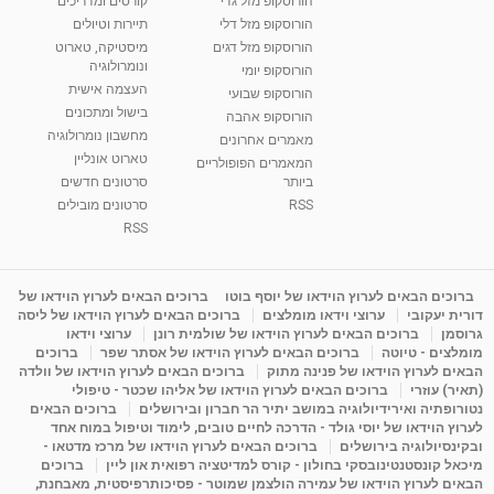
הורוסקופ מזל גדי
קורסים ומדריכים
הורוסקופ מזל דלי
תיירות וטיולים
הורוסקופ מזל דגים
מיסטיקה, טארוט
ונומרולוגיה
הורוסקופ יומי
העצמה אישית
הורוסקופ שבועי
בישול ומתכונים
הורוסקופ אהבה
מחשבון נומרולוגיה
מאמרים אחרונים
טארוט אונליין
המאמרים הפופולריים
ביותר
סרטונים חדשים
RSS
סרטונים מובילים
RSS
ברוכים הבאים לערוץ הוידאו של יוסף בוטו
ברוכים הבאים לערוץ הוידאו של
דורית יעקובי
ערוצי וידאו מומלצים
ברוכים הבאים לערוץ הוידאו של ליסה
גרוסמן
ברוכים הבאים לערוץ הוידאו של שולמית רונן
ערוצי וידאו
מומלצים - טיוטה
ברוכים הבאים לערוץ הוידאו של אסתר שפר
ברוכים
הבאים לערוץ הוידאו של פנינה מתוק
ברוכים הבאים לערוץ הוידאו של וולדה
(תאיר) עוזרי
ברוכים הבאים לערוץ הוידאו של אליהו שכטר - טיפולי
נטורופתיה ואירידיולוגיה במושב יתיר הר חברון ובירושלים
ברוכים הבאים
לערוץ הוידאו של יוסי גולד - הדרכה לחיים טובים, לימוד וטיפול במוח אחד
ובקינסיולוגיה בירושלים
ברוכים הבאים לערוץ הוידאו של מרכז מדטאו -
מיכאל קונסטנטינובסקי בחולון - קורס למדיטציה רפואית און ליין
ברוכים
הבאים לערוץ הוידאו של עמירה הולצמן שמוטר - פסיכותרפיסטית, מאבחנת,