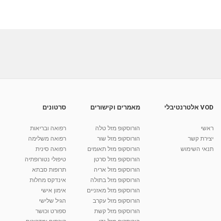
VOD אלטרנטיבלי
מאמרים וקישורים
סרטונים
ראשי
הורוסקופ מזל טלה
רפואה ובריאות
יצירת קשר
הורוסקופ מזל שור
רפואה משלימה
תנאי השימוש
הורוסקופ מזל תאומים
רפואה סינית
הורוסקופ מזל סרטן
טיפולי נטורופתיה
הורוסקופ מזל אריה
תרופות סבתא
הורוסקופ מזל בתולה
אינדקס מחלות
הורוסקופ מזל מאזניים
אימון אישי
הורוסקופ מזל עקרב
הגיל שלישי
הורוסקופ מזל קשת
ספורט וכושר