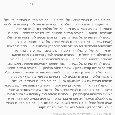
1:31:05
מאת
4 שנים
Shahar-vod
1,732 צפיות
RSS
מדיטציה בדמיון מודרך - היכרות עם האני הפנימי
מאת
11 שנים
admin
3,644 צפיות
ברוכים הבאים לערוץ הוידאו של יוסף בוטו
ברוכים הבאים לערוץ הוידאו של
09:12
דורית יעקובי
ערוצי וידאו מומלצים
ברוכים הבאים לערוץ הוידאו של ליסה
גרוסמן
ברוכים הבאים לערוץ הוידאו של שולמית רונן
ערוצי וידאו
מומלצים - טיוטה
ברוכים הבאים לערוץ הוידאו של אסתר שפר
ברוכים
פנינה מתוק - מרכז "נתיב הלב" בהרצליה-
הבאים לערוץ הוידאו של פנינה מתוק
ברוכים הבאים לערוץ הוידאו של וולדה
מדיטציה-התחדשות
(תאיר) עוזרי
ברוכים הבאים לערוץ הוידאו של אליהו שכטר - טיפולי
15:49
מאת
6 שנים
Shahar-vod
2,143 צפיות
נטורופתיה ואירידיולוגיה במושב יתיר הר חברון ובירושלים
ברוכים הבאים
לערוץ הוידאו של יוסי גולד - הדרכה לחיים טובים, לימוד וטיפול במוח אחד
ובקינסיולוגיה בירושלים
ברוכים הבאים לערוץ הוידאו של מרכז מדטאו -
מיכאל קונסטנטינובסקי בחולון - קורס למדיטציה רפואית און ליין
ברוכים
הבאים לערוץ הוידאו של עמירה הולצמן שמוטר - פסיכותרפיסטית, מאבחנת,
מדריכה ומנחת קורס אבחון אישיות בשיטת הולצמן.
ברוכים הבאים לערוץ
הוידאו של אריק איזנמן - מרכז מרכבה לאומנויות התנועה והטיפול - טאי צ'י וצ'י
קונג בהרצליה
ברוכים הבאים לערוץ הוידאו של נעמי גולדברג - מטפלת,
מלמדת ויוצרת את שיטת Iro Shiatsu
ברוכים הבאים לערוץ הוידאו של
קליניקת "דרך האור" - שמואל בן איש וסוניה רויטפרב - רפואה משלימה בקיבוץ
ברעם
ברוכים הבאים לערוץ הוידאו של יוסי שר - שיטת אלכסנדר ושיעורי
טאי צ'י ברחובות ובקיבוץ נען
ברוכים הבאים לערוץ הוידאו של מאיר תבורי -
מרכז לקבלה פסיכולוגיה ויהדות בבני ברק
ברוכים הבאים לערוץ הוידאו של
מאיה מיכל מנדל - טיפול רגשי לנשים ונערות בנתניה
ברוכים הבאים לערוץ
הוידאו של הדס דגן - טיפול רגשי ותודעתי בפתח תקוה
© 2026 VOD אלטרנטיבלי. כל הזכויות שמורות.