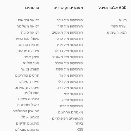
VOD אלטרנטיבלי
מאמרים וקישורים
סרטונים
איך לחזק את שרירי רצפת האגן ב 3 דקות? יוגה
בהריון
04:09
מאת
10 שנים
vod-galit
549 צפיות
ראשי
הורוסקופ מזל טלה
רפואה ובריאות
יצירת קשר
הורוסקופ מזל שור
רפואה משלימה
קרין גורן - העוגה המתגלצ’ת ללא קמח
תנאי השימוש
הורוסקופ מזל תאומים
רפואה סינית
מאת
7 שנים
Shahar-vod
38.5k צפיות
הורוסקופ מזל סרטן
טיפולי נטורופתיה
הורוסקופ מזל אריה
תרופות סבתא
10:17
הורוסקופ מזל בתולה
אינדקס מחלות
יוסי שר - מתמחה בשיטת אלכסנדר וטאי צ'י
הורוסקופ מזל מאזניים
אימון אישי
ברחובות ובקיבוץ נען
הורוסקופ מזל עקרב
הגיל שלישי
מאת
7 שנים
Shahar-vod
2,734 צפיות
הורוסקופ מזל קשת
ספורט וכושר
01:37
הורוסקופ מזל גדי
קורסים ומדריכים
רנה רז-גילו -טיפול אנרגטי ויעוץ רוחני - נומרולוגית
הורוסקופ מזל דלי
תיירות וטיולים
בגבעת שמואל
הורוסקופ מזל דגים
מיסטיקה, טארוט
01:46
מאת
5 שנים
Shahar-vod
2,310 צפיות
ונומרולוגיה
הורוסקופ יומי
העצמה אישית
הורוסקופ שבועי
סודות בתאריך הלידה, משמעות חודש הלידה -
בישול ומתכונים
הורוסקופ אהבה
ינואר זינה ליבשיץ נומרולוגית
מחשבון נומרולוגיה
05:37
מאת
10 שנים
vod-galit
3,261 צפיות
מאמרים אחרונים
טארוט אונליין
המאמרים הפופולריים
ביותר
סרטונים חדשים
ליסה גרוסמן - המרכז לאימון התנהגותי - קשב
וריכוז ברעננה - הרצאת מבוא: אימון להצלחה של...
RSS
סרטונים מובילים