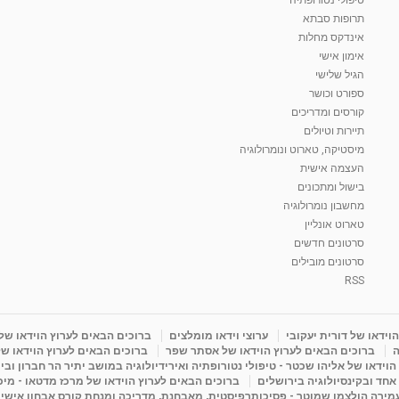
תרופות סבתא
אינדקס מחלות
אימון אישי
הגיל שלישי
ספורט וכושר
קורסים ומדריכים
תיירות וטיולים
מיסטיקה, טארוט ונומרולוגיה
העצמה אישית
בישול ומתכונים
מחשבון נומרולוגיה
טארוט אונליין
סרטונים חדשים
סרטונים מובילים
RSS
וידאו של דורית יעקובי
ערוצי וידאו מומלצים
ברוכים הבאים לערוץ הוידאו של
ה
ברוכים הבאים לערוץ הוידאו של אסתר שפר
ברוכים הבאים לערוץ הוידאו של
וידאו של אליהו שכטר - טיפולי נטורופתיה ואירידיולוגיה במושב יתיר הר חברון ובי
 אחד ובקינסיולוגיה בירושלים
ברוכים הבאים לערוץ הוידאו של מרכז מדטאו - מיכא
עמירה הולצמן שמוטר - פסיכותרפיסטית, מאבחנת, מדריכה ומנחת קורס אבחון אישי