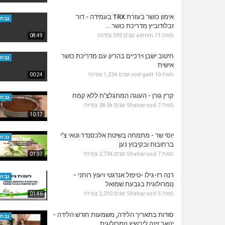
אימון כושר בעזרת TRX בעמידה - דור
נבחר
זבלודוביץ מדריכת כושר...
מאת
11 שנים
admin
593 צפיות
08:49
חיטוב ישבן וירכיים בהריון עם מדריכת כושר
נבחר
אישית
מאת
10 שנים
vod-galit
1,234 צפיות
00:24
קרין גורן - העוגה המתגלצ’ת ללא קמח
נבחר
מאת
7 שנים
Shahar-vod
38.5k צפיות
10:17
יוסי שר - מתמחה בשיטת אלכסנדר וטאי צ'י
נבחר
ברחובות ובקיבוץ נען
מאת
7 שנים
Shahar-vod
2,734 צפיות
01:37
רנה רז-גילו -טיפול אנרגטי ויעוץ רוחני -
נבחר
נומרולוגית בגבעת שמואל
מאת
5 שנים
Shahar-vod
2,310 צפיות
01:46
סודות בתאריך הלידה, משמעות חודש הלידה -
נבחר
ינואר זינה ליבשיץ נומרולוגית