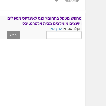
אהבתי
מחפש מטפל בתחום?
כנס ל
אינדקס מטפלים
ויועצים
מומלצים
מבית אלטרנטיבלי
הקלד שם, או
לחץ כאן