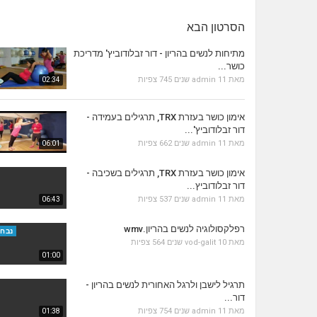
הסרטון הבא
מתיחות לנשים בהריון - דור זבלודוביץ' מדריכת
כושר...
מאת
11 שנים
admin
745 צפיות
02:34
אימון כושר בעזרת TRX, תרגילים בעמידה -
דור זבלודוביץ'...
מאת
11 שנים
admin
662 צפיות
06:01
אימון כושר בעזרת TRX, תרגילים בשכיבה -
דור זבלודוביץ...
מאת
11 שנים
admin
537 צפיות
06:43
רפלקסולוגיה לנשים בהריון.wmv
נבחר
מאת
10 שנים
vod-galit
564 צפיות
01:00
תרגיל לישבן ולרגל האחורית לנשים בהריון -
דור...
מאת
11 שנים
admin
754 צפיות
01:38