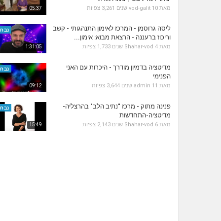
מאת
10 שנים
vod-galit
3,261 צפיות
05:37
ליסה גרוסמן - המרכז לאימון התנהגותי - קשב
נבחר
וריכוז ברעננה - הרצאת מבוא: אימון...
מאת
4 שנים
Shahar-vod
1,733 צפיות
1:31:05
מדיטציה בדמיון מודרך - היכרות עם האני
נבחר
הפנימי
מאת
11 שנים
admin
3,644 צפיות
09:12
פנינה מתוק - מרכז "נתיב הלב" בהרצליה-
נבחר
מדיטציה-התחדשות
מאת
6 שנים
Shahar-vod
2,143 צפיות
15:49