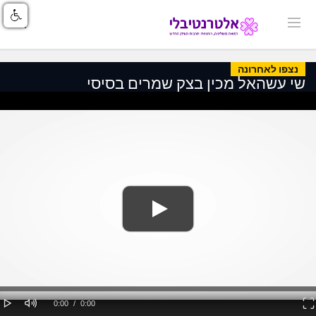
נצפו לאחרונה
שי עשהאל מכין בצק שמרים בסיסי
Loaded
: 0%
lay
Mute
Fullscreen
Current
Duration
0:00
/
0:00