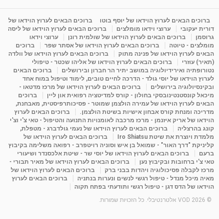
מדיטציה בדמיון מודרך - היכרות עם האני הפנימי
מאת
11 שנים
admin
3,644 צפיות
ברוכים הבאים לערוץ הוידאו של יוסף בוטו
ברוכים הבאים לערוץ הוידאו של
09:12
דורית יעקובי
ערוצי וידאו מומלצים
ברוכים הבאים לערוץ הוידאו של ליסה
גרוסמן
ברוכים הבאים לערוץ הוידאו של שולמית רונן
ערוצי וידאו
מומלצים - טיוטה
ברוכים הבאים לערוץ הוידאו של אסתר שפר
ברוכים
פנינה מתוק - מרכז "נתיב הלב" בהרצליה-
הבאים לערוץ הוידאו של פנינה מתוק
ברוכים הבאים לערוץ הוידאו של וולדה
מדיטציה-התחדשות
(תאיר) עוזרי
ברוכים הבאים לערוץ הוידאו של אליהו שכטר - טיפולי
15:49
מאת
6 שנים
Shahar-vod
2,143 צפיות
נטורופתיה ואירידיולוגיה במושב יתיר הר חברון ובירושלים
ברוכים הבאים
לערוץ הוידאו של יוסי גולד - הדרכה לחיים טובים, לימוד וטיפול במוח אחד
ובקינסיולוגיה בירושלים
ברוכים הבאים לערוץ הוידאו של מרכז מדטאו -
מיכאל קונסטנטינובסקי בחולון - קורס למדיטציה רפואית און ליין
ברוכים
הבאים לערוץ הוידאו של עמירה הולצמן שמוטר - פסיכותרפיסטית, מאבחנת,
מדריכה ומנחת קורס אבחון אישיות בשיטת הולצמן.
ברוכים הבאים לערוץ
הוידאו של אריק איזנמן - מרכז מרכבה לאומנויות התנועה והטיפול - טאי צ'י וצ'י
קונג בהרצליה
ברוכים הבאים לערוץ הוידאו של נעמי גולדברג - מטפלת,
מלמדת ויוצרת את שיטת Iro Shiatsu
ברוכים הבאים לערוץ הוידאו של
קליניקת "דרך האור" - שמואל בן איש וסוניה רויטפרב - רפואה משלימה בקיבוץ
ברעם
ברוכים הבאים לערוץ הוידאו של יוסי שר - שיטת אלכסנדר ושיעורי
טאי צ'י ברחובות ובקיבוץ נען
ברוכים הבאים לערוץ הוידאו של מאיר תבורי -
מרכז לקבלה פסיכולוגיה ויהדות בבני ברק
ברוכים הבאים לערוץ הוידאו של
מאיה מיכל מנדל - טיפול רגשי לנשים ונערות בנתניה
ברוכים הבאים לערוץ
הוידאו של הדס דגן - טיפול רגשי ותודעתי בפתח תקוה
© 2026 VOD אלטרנטיבלי. כל הזכויות שמורות.