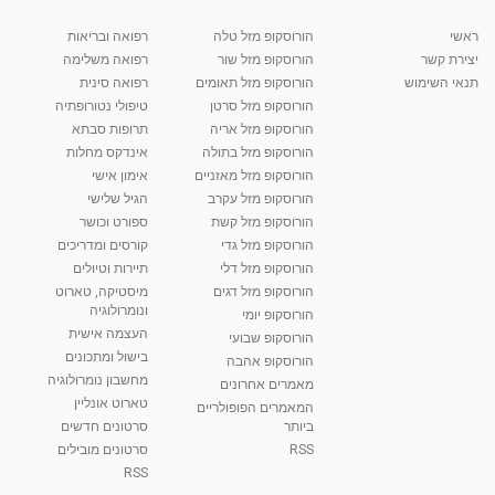
מאת
10 שנים
vod-galit
515 צפיות
03:34
ראשי
הורוסקופ מזל טלה
רפואה ובריאות
יצירת קשר
הורוסקופ מזל שור
רפואה משלימה
קרין גורן - העוגה המתגלצ’ת ללא קמח
תנאי השימוש
הורוסקופ מזל תאומים
רפואה סינית
מאת
7 שנים
Shahar-vod
38.5k צפיות
הורוסקופ מזל סרטן
טיפולי נטורופתיה
הורוסקופ מזל אריה
תרופות סבתא
10:17
הורוסקופ מזל בתולה
אינדקס מחלות
יוסי שר - מתמחה בשיטת אלכסנדר וטאי צ'י
הורוסקופ מזל מאזניים
אימון אישי
ברחובות ובקיבוץ נען
הורוסקופ מזל עקרב
הגיל שלישי
מאת
7 שנים
Shahar-vod
2,734 צפיות
הורוסקופ מזל קשת
ספורט וכושר
01:37
הורוסקופ מזל גדי
קורסים ומדריכים
רנה רז-גילו -טיפול אנרגטי ויעוץ רוחני - נומרולוגית
הורוסקופ מזל דלי
תיירות וטיולים
בגבעת שמואל
הורוסקופ מזל דגים
מיסטיקה, טארוט
01:46
מאת
5 שנים
Shahar-vod
2,309 צפיות
ונומרולוגיה
הורוסקופ יומי
העצמה אישית
הורוסקופ שבועי
סודות בתאריך הלידה, משמעות חודש הלידה -
בישול ומתכונים
הורוסקופ אהבה
ינואר זינה ליבשיץ נומרולוגית
מחשבון נומרולוגיה
05:37
מאת
10 שנים
vod-galit
3,261 צפיות
מאמרים אחרונים
טארוט אונליין
המאמרים הפופולריים
ביותר
סרטונים חדשים
ליסה גרוסמן - המרכז לאימון התנהגותי - קשב
וריכוז ברעננה - הרצאת מבוא: אימון להצלחה של...
RSS
סרטונים מובילים
1:31:05
מאת
4 שנים
Shahar-vod
1,728 צפיות
RSS